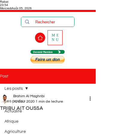
Rabat
23:54
Mercredi
Août 05, 2026
ME
NU
Devenir Membre
Post
Les posts
Brahim Al Maghribi
Les posts
10 août 2020
1 min de lecture
TRIBU AIT OUSSA
Actualité
Afrique
Agriculture