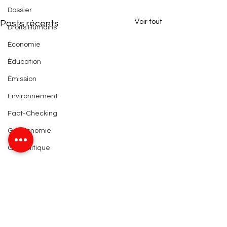
Dossier
Voir tout
Posts récents
Droits Humains
Économie
Éducation
Émission
Environnement
Fact-Checking
Gastronomie
Géopolitique
Géographie
Géopolitique
Histoire
Information