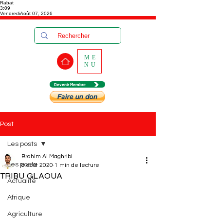
Rabat
3:09
Vendredi
Août 07, 2026
ME
NU
Devenir Membre
Post
Les posts
Brahim Al Maghribi
Les posts
8 août 2020
1 min de lecture
TRIBU GLAOUA
Actualité
Afrique
Agriculture