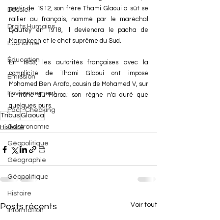
partir de 1912, son frère Thami Glaoui a sût se 
Dossier
rallier au français, nommé par le maréchal 
Droits Humains
Lyautey en 1918, il deviendra le pacha de 
Marrakech et le chef suprême du Sud.
Économie
Éducation
En 1953, les autorités françaises avec la 
complicité de Thami Glaoui ont imposé 
Émission
Mohamed Ben Arafa, cousin de Mohamed V, sur 
Environnement
le trône du Maroc; son règne n'a duré que 
quelques jours.
Fact-Checking
Tribus
Glaoua
Gastronomie
Histoire
Géopolitique
Géographie
Géopolitique
Histoire
Voir tout
Posts récents
Information