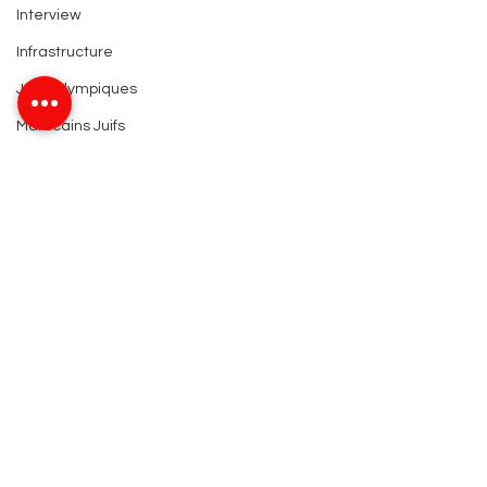
Interview
Infrastructure
Jeux Olympiques
Marocains Juifs
Militaire
Monarchie
Monument
Nations Unies
Nature
Organisation
Patrimoine
Commentaires
Projets
Religion