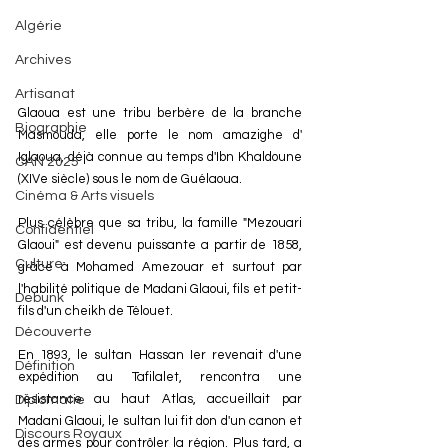
Algérie
Archives
Artisanat
Glaoua est une tribu berbère de la branche 
Biographie
Masmouda, elle porte le nom amazighe d' 
Iglaoua, déjà connue au temps d'Ibn Khaldoune 
CAN 2025
(XIVe siècle) sous le nom de Guélaoua.
Cinéma & Arts visuels
Plus célèbre que sa tribu, la famille "Mezouari 
Confidentiel
Glaoui" est devenu puissante a partir de 1858, 
Culture
grâce à Mohamed Amezouar et surtout par 
l'habilité politique de Madani Glaoui, fils et petit-
Debunk
fils d'un cheikh de Télouet.
Découverte
En 1893, le sultan Hassan Ier revenait d'une 
Définition
expédition au Tafilalet, rencontra une 
résistance au haut Atlas, accueillait par 
Diplomatie
Madani Glaoui, le sultan lui fit don d'un canon et 
Discours Royaux
des armes pour contrôler la région. Plus tard, a 