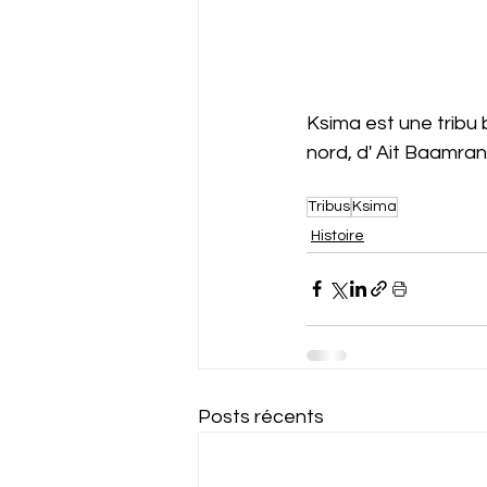
Ksima est une tribu 
nord, d' Ait Baamra
Tribus
Ksima
Histoire
Posts récents