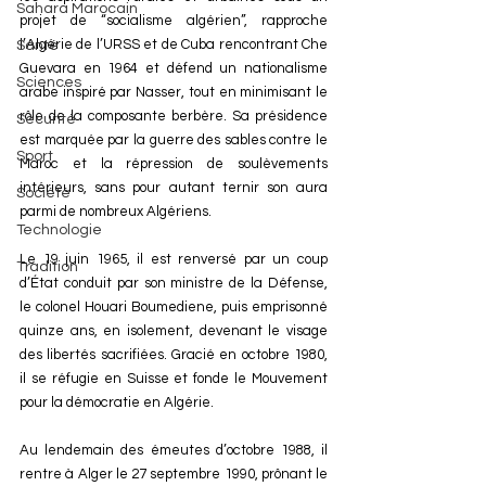
Sahara Marocain
projet de “socialisme algérien”, rapproche 
l’Algérie de l’URSS et de Cuba rencontrant Che 
Santé
Guevara en 1964 et défend un nationalisme 
Sciences
arabe inspiré par Nasser, tout en minimisant le 
rôle de la composante berbère. Sa présidence 
Sécurité
est marquée par la guerre des sables contre le 
Sport
Maroc et la répression de soulèvements 
intérieurs, sans pour autant ternir son aura 
Société
parmi de nombreux Algériens.
Technologie
Le 19 juin 1965, il est renversé par un coup 
Tradition
d’État conduit par son ministre de la Défense, 
le colonel Houari Boumediene, puis emprisonné 
quinze ans, en isolement, devenant le visage 
des libertés sacrifiées. Gracié en octobre 1980, 
il se réfugie en Suisse et fonde le Mouvement 
pour la démocratie en Algérie.
Au lendemain des émeutes d’octobre 1988, il 
rentre à Alger le 27 septembre 1990, prônant le 