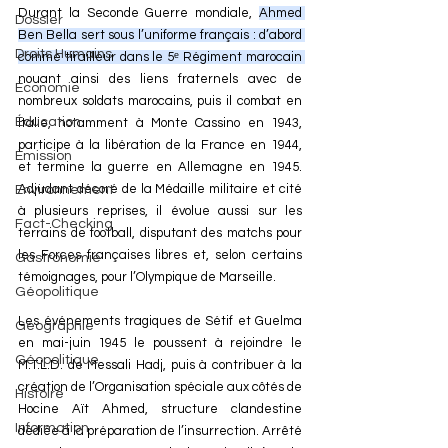
Durant la Seconde Guerre mondiale, 
Ahmed 
Dossier
Ben Bella sert sous l’uniforme français : d’abord 
Droits Humains
comme tirailleur dans le 5ᵉ Régiment marocain 
nouant ainsi des liens fraternels avec de 
Économie
nombreux soldats marocains, puis il combat en 
Éducation
Italie, notamment à Monte Cassino en 1943, 
participe à la libération de la France en 1944, 
Émission
et termine la guerre en Allemagne en 1945. 
Adjudant décoré de la Médaille militaire et cité 
Environnement
à plusieurs reprises, il évolue aussi sur les 
Fact-Checking
terrains de football, disputant des matchs pour 
les Forces françaises libres et, selon certains 
Gastronomie
témoignages, pour l’Olympique de Marseille.
Géopolitique
Les événements tragiques de Sétif et Guelma 
Géographie
en mai-juin 1945 le poussent à rejoindre le 
Géopolitique
M.T.L.D. de Messali Hadj, puis à contribuer à la 
création de l’Organisation spéciale aux côtés de 
Histoire
Hocine Aït Ahmed, structure clandestine 
Information
dédiée à la préparation de l’insurrection. Arrêté 