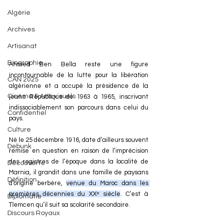
Algérie
Archives
Artisanat
Biographie
Ahmed Ben Bella reste une figure 
incontournable de la lutte pour la libération 
CAN 2025
algérienne et a occupé la présidence de la 
Cinéma & Arts visuels
jeune République de 1963 à 1965, inscrivant 
indissociablement son parcours dans celui du 
Confidentiel
pays.
Culture
Né le 25 décembre 1916, date d’ailleurs souvent 
Debunk
remise en question en raison de l’imprécision 
des registres de l’époque dans la localité de 
Découverte
Marnia, il grandit dans une famille de paysans 
Définition
d’origine berbère, 
venue du Maroc dans les 
premières décennies du XXᵉ siècle
. C’est à 
Diplomatie
Tlemcen qu’il suit sa scolarité secondaire.
Discours Royaux