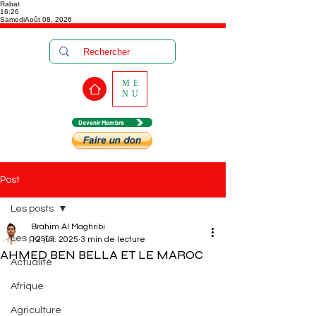
Rabat
16:26
Samedi
Août 08, 2026
ME
NU
Devenir Membre
Post
Les posts
Brahim Al Maghribi
Les posts
12 juil. 2025
3 min de lecture
AHMED BEN BELLA ET LE MAROC
Actualité
Afrique
Agriculture