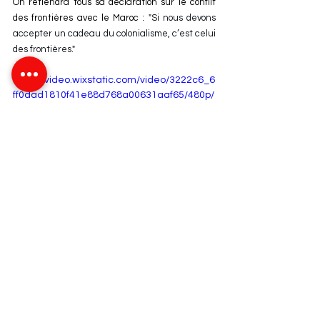
On retiendra tous sa déclaration sur le conflit 
des frontières avec le Maroc : 
"Si nous devons 
accepter un cadeau du colonialisme, c’est celui 
des frontières."
https://video.wixstatic.com/video/3222c6_6
ff0dad1810f41e88d768a00631aaf65/480p/
mp4/file.mp4
Biographie
Présidents algériens
Ahmed Ben Bella
Biographie
Algérie