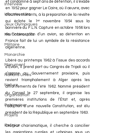
et condamné à sept ans de détention, il s’évade 
Interview
en 1952 pour gagner Le Caire, où il œuvre, avec 
Infrastructure
d’autres militants, à la préparation de la révolte 
qui éclate le 1ᵉʳ novembre 1954 sous la 
Jeux Olympiques
bannière du F.L.N. Capturé en octobre 1956 lors 
de l’interception d’un avion, sa détention en 
Marocains Juifs
France fait de lui un symbole de la résistance 
Militaire
algérienne.
Monarchie
Libéré au printemps 1962 à l’issue des accords 
Monument
d’Évian, il prend part au Congrès de Tripoli où il 
s’oppose au Gouvernement provisoire, puis 
Nations Unies
revient triomphalement à Alger après les 
Nature
affrontements de l’été 1962. Nommé président 
du Conseil le 27 septembre, il organise les 
Organisation
premières institutions de l’État et, après 
Patrimoine
l’adoption d’une nouvelle Constitution, est élu 
président de la République en septembre 1963.
Projets
Religion
Orateur charismatique, il cherche à concilier 
les aspirations rurales et urbaines sous un 