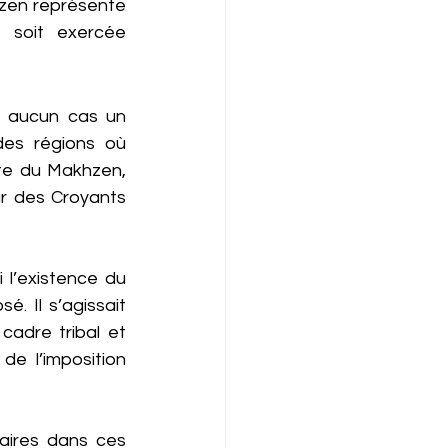
zen représente 
e soit exercée 
n aucun cas un 
es régions où 
ate du Makhzen, 
r des Croyants 
l’existence du 
. Il s’agissait 
adre tribal et 
e l’imposition 
aires dans ces 