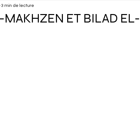
3 min de lecture
isuels
Confidentiel
Culture
Debunk
Décou
L-MAKHZEN ET BILAD EL-
ux
Dossier
Droits Humains
Économie
Éduc
cking
Gastronomie
Géopolitique
Géographie
Interview