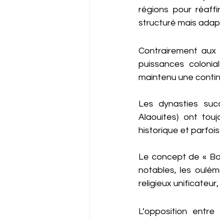
régions pour réaffi
structuré mais adapt
Contrairement aux 
puissances colonia
maintenu une continu
Les dynasties succ
Alaouites) ont tou
historique et parfois
Le concept de « Bay‘a
notables, les oulém
religieux unificateu
L’opposition entre