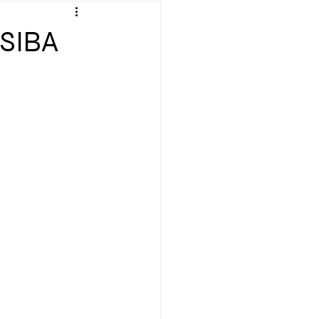
verte
Définition
SIBA
ation
Émission
Géopolitique