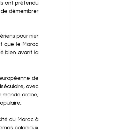
ls ont prétendu 
ait de démembrer 
ériens pour nier 
t que le Maroc 
é bien avant la 
 européenne de 
iséculaire, avec 
e monde arabe, 
opulaire.
cité du Maroc à 
chémas coloniaux 