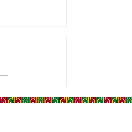
BLANCA, JANVIER 1943,
ND LE MAROC
EILLAIT LE DESTIN DU
DE LIBRE ET POSAIT
 JALONS DE SON
ÉPENDANCE