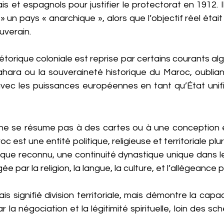
is et espagnols pour justifier le protectorat en 1912. I
ier » un pays « anarchique », alors que l’objectif réel ét
uverain.
étorique coloniale est reprise par certains courants alg
hara ou la souveraineté historique du Maroc, oublian
 avec les puissances européennes en tant qu’État unifi
c ne se résume pas à des cartes ou à une conception
oc est une entité politique, religieuse et territoriale plur
que reconnu, une continuité dynastique unique dans l
e par la religion, la langue, la culture, et l’allégeance p
ais signifié division territoriale, mais démontre la capa
r la négociation et la légitimité spirituelle, loin des s