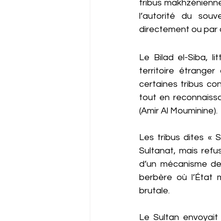
tribus makhzénienne
l’autorité du souv
directement ou par 
Le Bilad el-Siba, l
territoire étrange
certaines tribus co
tout en reconnaissa
(Amir Al Mouminine).
Les tribus dites « 
Sultanat, mais refus
d’un mécanisme de r
berbère où l’État m
brutale.
Le Sultan envoyait 