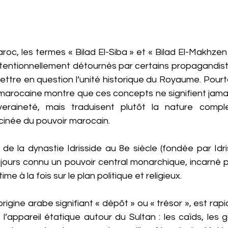
aroc, les termes « Bilad El-Siba » et « Bilad El-Makhzen
intentionnellement détournés par certains propagandis
mettre en question l’unité historique du Royaume. Pour
re marocaine montre que ces concepts ne signifient jam
eraineté, mais traduisent plutôt la nature comple
inée du pouvoir marocain.
de la dynastie Idrisside au 8e siècle (fondée par Idri
ujours connu un pouvoir central monarchique, incarné p
time à la fois sur le plan politique et religieux.
igine arabe signifiant « dépôt » ou « trésor », est ra
’appareil étatique autour du Sultan : les caïds, les g