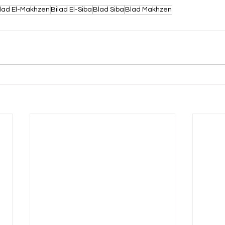
ilad El-Makhzen
Bilad El-Siba
Blad Siba
Blad Makhzen