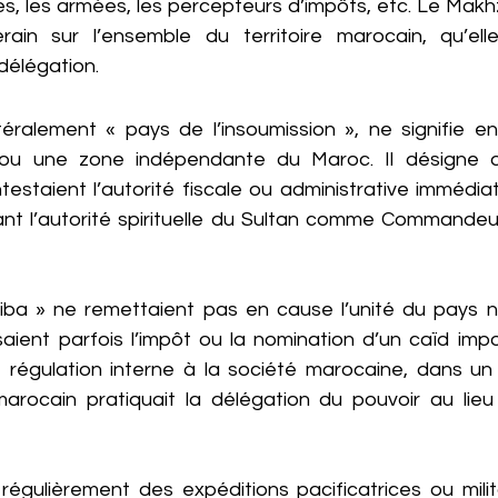
s, les armées, les percepteurs d’impôts, etc. Le Makh
erain sur l’ensemble du territoire marocain, qu’ell
délégation.
ittéralement « pays de l’insoumission », ne signifie e
r ou une zone indépendante du Maroc. Il désigne d
ntestaient l’autorité fiscale ou administrative immédi
nt l’autorité spirituelle du Sultan comme Commandeu
Siba » ne remettaient pas en cause l’unité du pays ni 
aient parfois l’impôt ou la nomination d’un caïd imposé
égulation interne à la société marocaine, dans un c
arocain pratiquait la délégation du pouvoir au lieu d
régulièrement des expéditions pacificatrices ou milit