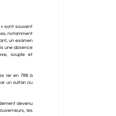
 » sont souvent 
tes, notamment 
tant, un examen 
ais une absence 
xe, souple et 
ss Ier en 788 à 
ar un sultan ou 
pidement devenu 
ouverneurs, les 