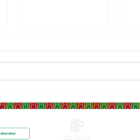
AHMED AL-HIBA, LE
CASA
SULTAN BLEU, QUAND LE
QUA
SAHARA MAROCAIN SE
ACCU
LEVAIT DÉFENDRE SON
MON
TRÔNE
LES
IND