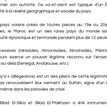
rmer son autorité. Ce va-et-vient est typique d’un Ét
é à la réalité géographique et sociale du pays.
pays voisins créés de toutes pièces au 19e ou 20e 
les, le Maroc est un des rares pays du monde isla
ité dynastique et territoriale pendant plus de 12 siècle
essives (Idrissides, Almoravides, Almohades, Mérini
jours exercé un pouvoir légitime reconnu sur l’ens
 au-delà (Sénégal, Andalousie, etc.).
 » (allégeance) est un des piliers de cette légitimité :
as renouvelaient leur serment au Sultan, signe d’un li
r, même dans les périodes de crise.
 Bilad El-Siba et Bilad El-Makhzen a été instrument