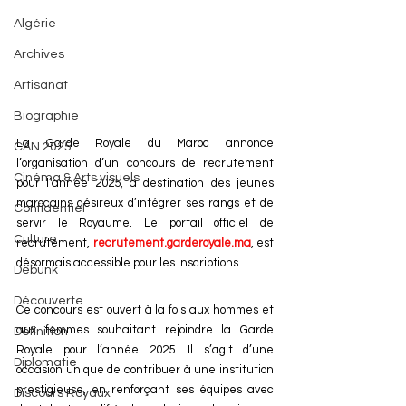
Algérie
Archives
Artisanat
Biographie
La Garde Royale du Maroc annonce 
CAN 2025
l’organisation d’un concours de recrutement 
Cinéma & Arts visuels
pour l’année 2025, à destination des jeunes 
marocains désireux d’intégrer ses rangs et de 
Confidentiel
servir le Royaume. Le portail officiel de 
Culture
recrutement, 
recrutement.garderoyale.ma
, est 
désormais accessible pour les inscriptions.
Debunk
Découverte
Ce concours est ouvert à la fois aux hommes et 
aux femmes souhaitant rejoindre la Garde 
Définition
Royale pour l’année 2025. Il s’agit d’une 
Diplomatie
occasion unique de contribuer à une institution 
prestigieuse, en renforçant ses équipes avec 
Discours Royaux