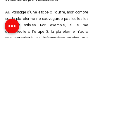
Au Passage d’une étape à l’autre, mon compte 
sur la plateforme ne sauvegarde pas toutes les 
données saisies. Par exemple, si je me 
déconnecte à l’étape 3, la plateforme n’aura 
pas enregistré les informations saisies aux 
étapes 1 et 2.
Pour soumettre ma demande de pré-
candidature, dois-je accomplir toutes les étapes 
requises d’un seul coup?
Oui, mon compte sur la plateforme ne 
sauvegarde pas toutes les données saisies 
auparavant en passant d’une étape à l’autre.
Pourquoi j’ai été déconnecté du site avant 
d’achever l’enregistrement de ma pré-
candidature en ligne?