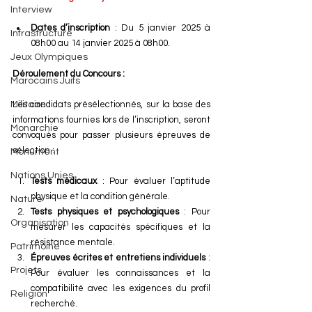
Interview
Dates d’inscription
 : Du 5 janvier 2025 à 
Infrastructure
08h00 au 14 janvier 2025 à 08h00.
Jeux Olympiques
Déroulement du Concours :
Marocains Juifs
Militaire
Les candidats présélectionnés, sur la base des 
informations fournies lors de l’inscription, seront 
Monarchie
convoqués pour passer plusieurs épreuves de 
sélection :
Monument
Nations Unies
Tests médicaux
 : Pour évaluer l’aptitude 
physique et la condition générale.
Nature
Tests physiques et psychologiques
 : Pour 
Organisation
mesurer les capacités spécifiques et la 
résistance mentale.
Patrimoine
Épreuves écrites et entretiens individuels
 : 
Projets
Pour évaluer les connaissances et la 
compatibilité avec les exigences du profil 
Religion
recherché.