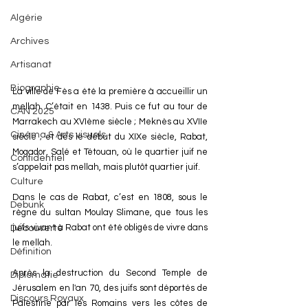
Algérie
Archives
Artisanat
Biographie
La ville de Fès a été la première à accueillir un 
mellah. C’était en 1438. Puis ce fut au tour de 
CAN 2025
Marrakech au XVIème siècle ; Meknès au XVIIe 
Cinéma & Arts visuels
siècle ; et dès le début du XIXe siècle, Rabat, 
Mogador, Salé et Tétouan, où le quartier juif ne 
Confidentiel
s’appelait pas mellah, mais plutôt quartier juif. 
Culture
Dans le cas de Rabat, c’est en 1808, sous le 
Debunk
règne du sultan Moulay Slimane, que tous les 
juifs vivant à Rabat ont été obligés de vivre dans 
Découverte
le mellah.
Définition
Après la destruction du Second Temple de 
Diplomatie
Jérusalem en l'an 70, des juifs sont déportés de 
Discours Royaux
Palestine par les Romains vers les côtes de 