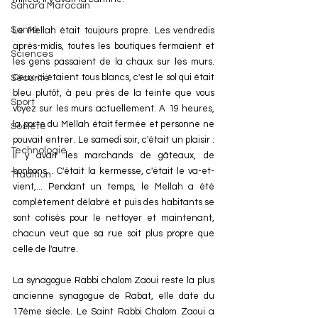
Sahara Marocain
Santé
Le Mellah était toujours propre. Les vendredis 
après-midis, toutes les boutiques fermaient et 
Sciences
les gens passaient de la chaux sur les murs. 
Ceux-ci étaient tous blancs, c'est le sol qui était 
Sécurité
bleu plutôt, à peu près de la teinte que vous 
Sport
voyez sur les murs actuellement. A 19 heures, 
la porte du Mellah était fermée et personne ne 
Société
pouvait entrer. Le samedi soir, c'était un plaisir : 
Technologie
il y avait les marchands de gâteaux, de 
bonbons... C'était la kermesse, c'était le va-et-
Tradition
vient,... Pendant un temps, le Mellah a été 
complètement délabré et puis des habitants se 
sont cotisés pour le nettoyer et maintenant, 
chacun veut que sa rue soit plus propre que 
celle de l'autre.
La synagogue Rabbi chalom Zaoui reste la plus 
ancienne synagogue de Rabat, elle date du 
17ème siècle. Le Saint Rabbi Chalom Zaoui a 