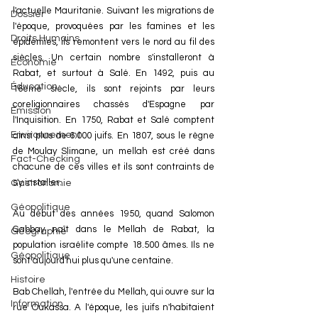
l'actuelle Mauritanie. Suivant les migrations de 
Dossier
l'époque, provoquées par les famines et les 
Droits Humains
épidémies, ils remontent vers le nord au fil des 
siècles. Un certain nombre s'installeront à 
Économie
Rabat, et surtout à Salé. En 1492, puis au 
Éducation
16ème siècle, ils sont rejoints par leurs 
coreligionnaires chassés d'Espagne par 
Émission
l'Inquisition. En 1750, Rabat et Salé comptent 
Environnement
ainsi plus de 6.000 juifs. En 1807, sous le règne 
de Moulay Slimane, un mellah est créé dans 
Fact-Checking
chacune de ces villes et ils sont contraints de 
s'y installer.
Gastronomie
Géopolitique
Au début des années 1950, quand Salomon 
Gabbay naît dans le Mellah de Rabat, la 
Géographie
population israélite compte 18.500 âmes. Ils ne 
Géopolitique
sont aujourd'hui plus qu'une centaine.
Histoire
Bab Chellah, l'entrée du Mellah, qui ouvre sur la 
Information
rue Oukassa. A l'époque, les juifs n'habitaient 