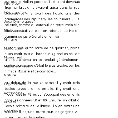
pas que le Mellah parce qu'ils étaient devenus 
Interview
trop nombreux. Ils vivaient aussi dans la rue 
Infrastructure
Oukassa où il y avait des habitations, des 
commerces (les bijoutiers, les couturiers...). Le 
Jeux Olympiques
sol était, comme aujourd'hui, en terre, mais elle 
Marocains Juifs
était bien battue, bien entretenue. Le Mellah 
commence juste à droite en entrant.
Militaire
Il était rare qu'on sorte de ce quartier, parce 
Monarchie
qu'on avait tout à l'intérieur. Quand on voulait 
Monument
aller au cinéma, on se rendait généralement 
au Vox, parce que c'était le plus proche, voir les 
Nations Unies
films de Maciste et de cow-boys...
Nature
Au début de la rue Oukassa, il y avait trois 
Organisation
écoles juives : la maternelle, il y avait une 
Patrimoine
Mademoiselle Pérès qui s'occupait des enfants 
dans les années 50 et 60. Ensuite, on allait à 
Projets
l'école primaire de l'Alliance. Il y en avait une 
Religion
pour les filles, une autre pour les garçons. Au 
milieu, il y avait la cantine.