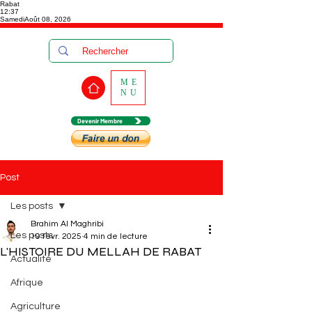
Rabat
12:37
Samedi
Août 08, 2026
ME
NU
Devenir Membre
Post
Les posts
Brahim Al Maghribi
Les posts
19 févr. 2025
4 min de lecture
L'HISTOIRE DU MELLAH DE RABAT
Actualité
Afrique
Agriculture