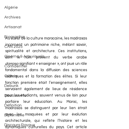
Algérie
Archives
Artisanat
Biographie
Au cœur de la culture marocaine, les madrasas 
incarnent un patrimoine riche, mêlant savoir, 
CAN 2025
spiritualité et architecture. Ces institutions, 
Cinéma & Arts visuels
dont le nom provient du verbe arabe 
darrasa
 signifiant « enseigner », ont joué un rôle 
Confidentiel
fondamental dans la diffusion des sciences 
Culture
islamiques et la formation des élites. Si leur 
fonction première était l’enseignement, elles 
Debunk
servaient également de lieux de résidence 
pour les étudiants, souvent venus de loin pour 
Découverte
parfaire leur éducation. Au Maroc, les 
Définition
madrasas se distinguent par leur lien étroit 
avec les mosquées et par leur évolution 
Diplomatie
architecturale, qui reflète l’histoire et les 
Discours Royaux
dynamiques culturelles du pays. Cet article 