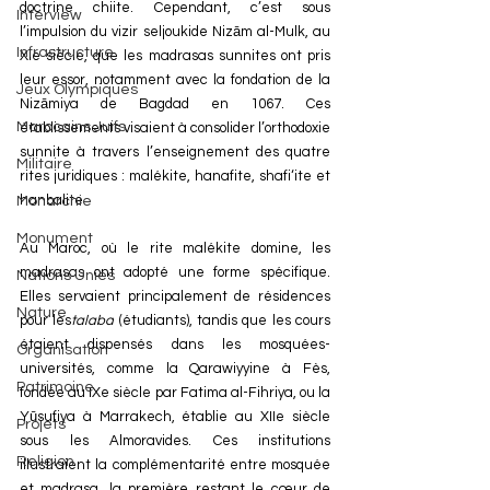
doctrine chiite. Cependant, c’est sous 
Interview
l’impulsion du vizir seljoukide Nizām al-Mulk, au 
Infrastructure
XIe siècle, que les madrasas sunnites ont pris 
leur essor, notamment avec la fondation de la 
Jeux Olympiques
Nizāmiya de Bagdad en 1067. Ces 
Marocains Juifs
établissements visaient à consolider l’orthodoxie 
sunnite à travers l’enseignement des quatre 
Militaire
rites juridiques : malékite, hanafite, shafi‘ite et 
hanbalite.
Monarchie
Monument
Au Maroc, où le rite malékite domine, les 
madrasas ont adopté une forme spécifique. 
Nations Unies
Elles servaient principalement de résidences 
Nature
pour les
talaba
 (étudiants), tandis que les cours 
étaient dispensés dans les mosquées-
Organisation
universités, comme la Qarawiyyine à Fès, 
Patrimoine
fondée au IXe siècle par Fatima al-Fihriya, ou la 
Yūsufiya à Marrakech, établie au XIIe siècle 
Projets
sous les Almoravides. Ces institutions 
Religion
illustraient la complémentarité entre mosquée 
et madrasa, la première restant le cœur de 