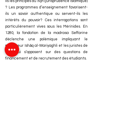
ils les principes du 
fiqh
 (jurisprudence islamique) 
? Les programmes d’enseignement favorisent-
ils un savoir authentique ou servent-ils les 
intérêts du pouvoir? Ces interrogations sont 
particulièrement vives sous les Mérinides. En 
1280, la fondation de la madrasa Seffarine 
déclenche une polémique impliquant le 
professeur Ishāq al-Wariyaghli et les juristes de 
Fès, qui s’opposent sur des questions de 
financement et de recrutement des étudiants.
Au XIVe siècle, le savant Muhammad al-Abili, 
maître d’Ibn Khaldūn, critique ouvertement les 
madrasas. Il argue que leur système de 
pensions attire des étudiants motivés par des 
avantages matériels plutôt que par une quête 
sincère du savoir. Pour al-Abili, la véritable 
science repose sur la relation personnelle 
entre maître et disciple, un lien menacé par 
l’institutionnalisation de l’enseignement. Ces 
débats soulignent une tension fondamentale : 