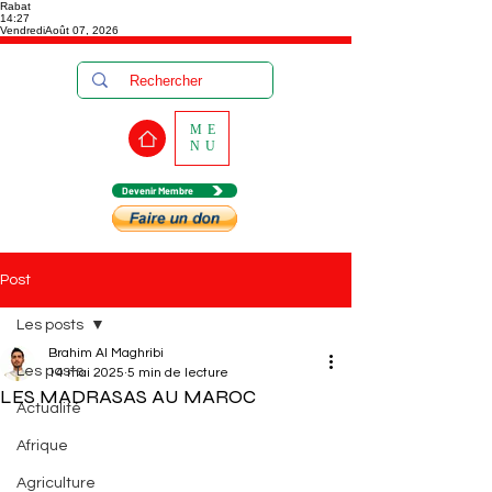
Rabat
14:27
Vendredi
Août 07, 2026
ME
NU
Devenir Membre
Post
Les posts
Brahim Al Maghribi
Les posts
14 mai 2025
5 min de lecture
LES MADRASAS AU MAROC
Actualité
Afrique
Agriculture