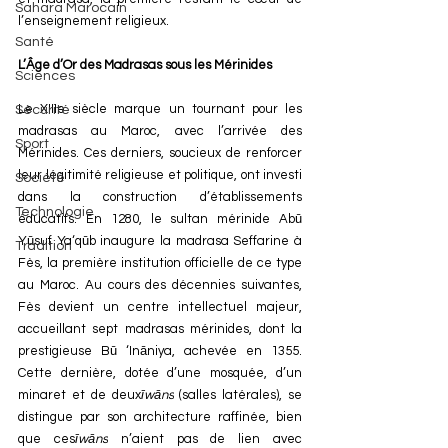
Sahara Marocain
l’enseignement religieux.
Santé
L’Âge d’Or des Madrasas sous les Mérinides
Sciences
Le XIIIe siècle marque un tournant pour les 
Sécurité
madrasas au Maroc, avec l’arrivée des 
Sport
Mérinides. Ces derniers, soucieux de renforcer 
leur légitimité religieuse et politique, ont investi 
Société
dans la construction d’établissements 
Technologie
éducatifs. En 1280, le sultan mérinide Abū 
Yūsuf Ya‘qūb inaugure la madrasa Seffarine à 
Tradition
Fès, la première institution officielle de ce type 
au Maroc. Au cours des décennies suivantes, 
Fès devient un centre intellectuel majeur, 
accueillant sept madrasas mérinides, dont la 
prestigieuse Bū ‘Ināniya, achevée en 1355. 
Cette dernière, dotée d’une mosquée, d’un 
minaret et de deux
īwāns
 (salles latérales), se 
distingue par son architecture raffinée, bien 
que ces
īwāns
 n’aient pas de lien avec 