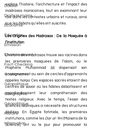
explore l’histoire, l’architecture et l’impact des 
Dossier
madrasas marocaines, tout en examinant leur 
Droits Humains
rôle dans les contextes urbains et ruraux, ainsi 
que les débats qu’elles ont suscités.
Économie
Éducation
Les Origines des Madrasas : De la Mosquée à 
l’Institution
Émission
Environnement
L’histoire des madrasas trouve ses racines dans 
les premières mosquées de l’Islam, où le 
Fact-Checking
Prophète Muhammad ﷺ 
dispensait son 
enseignement au sein de cercles d’apprenants 
Gastronomie
appelés 
halqa
. Ces espaces sacrés étaient des 
Géopolitique
centres de savoir où les fidèles débattaient et 
approfondissaient leur compréhension des 
Géographie
textes religieux. Avec le temps, l’essor des 
Géopolitique
sciences islamiques a nécessité des structures 
dédiées. En Égypte fatimide, les premières 
Histoire
institutions, comme les 
Dar al-‘Ilm
 (Maisons de la 
Information
Science), ont vu le jour pour promouvoir la 