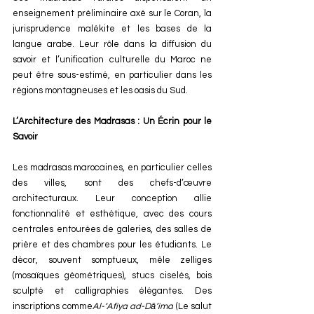
enseignement préliminaire axé sur le Coran, la 
jurisprudence malékite et les bases de la 
langue arabe. Leur rôle dans la diffusion du 
savoir et l’unification culturelle du Maroc ne 
peut être sous-estimé, en particulier dans les 
régions montagneuses et les oasis du Sud.
L’Architecture des Madrasas : Un Écrin pour le 
Savoir
Les madrasas marocaines, en particulier celles 
des villes, sont des chefs-d’œuvre 
architecturaux. Leur conception allie 
fonctionnalité et esthétique, avec des cours 
centrales entourées de galeries, des salles de 
prière et des chambres pour les étudiants. Le 
décor, souvent somptueux, mêle zelliges 
(mosaïques géométriques), stucs ciselés, bois 
sculpté et calligraphies élégantes. Des 
inscriptions comme
Al-‘Afiya ad-Dā’ima
 (Le salut 