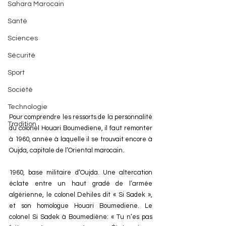
Sahara Marocain
Santé
Sciences
Sécurité
Sport
Société
Technologie
Pour comprendre les ressorts de la personnalité 
Tradition
du colonel Houari Boumediene, il faut remonter 
à 1960, année à laquelle il se trouvait encore à 
Oujda, capitale de l’Oriental marocain.
1960, base militaire d’Oujda. Une altercation 
éclate entre un haut gradé de l’armée 
algérienne, le colonel Dehiles dit « Si Sadek », 
et son homologue Houari Boumediene. Le 
colonel Si Sadek à Boumediène: « Tu n’es pas 