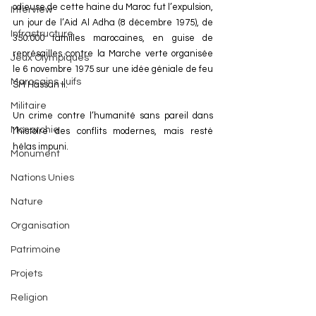
odieuse de cette haine du Maroc fut l’expulsion, 
Interview
un jour de l’Aid Al Adha (8 décembre 1975), de 
Infrastructure
350.000 familles marocaines, en guise de 
représailles contre la Marche verte organisée 
Jeux Olympiques
le 6 novembre 1975 sur une idée géniale de feu 
Marocains Juifs
SM Hassan II.
Militaire
Un crime contre l’humanité sans pareil dans 
Monarchie
l’histoire des conflits modernes, mais resté 
hélas impuni.
Monument
Nations Unies
Nature
Organisation
Patrimoine
Projets
Religion