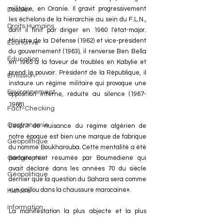
militaire, en Oranie. Il gravit progressivement 
Dossier
les échelons de la hiérarchie au sein du F.L.N., 
Droits Humains
dont il finit par diriger en 1960 l'état-major. 
Ministre de la Défense (1962) et vice-président 
Économie
du gouvernement (1963), il renverse Ben Bella 
Éducation
en 1965 à la faveur de troubles en Kabylie et 
prend le pouvoir. Président de la République, il 
Émission
instaure un régime militaire qui provoque une 
Environnement
opposition interne, réduite au silence (1967-
1968).
Fact-Checking
Gastronomie
L’esprit de nuisance du régime algérien de 
notre époque est bien une marque de fabrique 
Géopolitique
du nommé Boukharouba. Cette mentalité a été 
parfaitement résumée par Boumediene qui 
Géographie
avait déclaré dans les années 70 du siècle 
Géopolitique
dernier que la question du Sahara sera comme 
«un caillou dans la chaussure marocaine». 
Histoire
Information
La manifestation la plus abjecte et la plus 