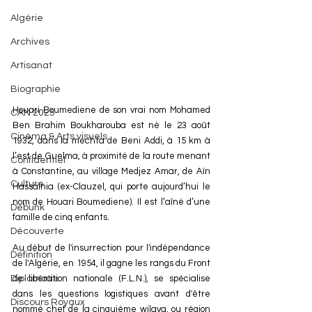
Algérie
Archives
Artisanat
Biographie
Houari Boumediene de son vrai nom Mohamed 
CAN 2025
Ben Brahim Boukharouba est né le 23 août 
Cinéma & Arts visuels
1932, dans la mechta de Beni Addi, à 15 km à 
l’est de Guelma, à proximité de la route menant 
Confidentiel
à Constantine, au village Medjez Amar, de Aïn 
Culture
Hassaïnia (ex-Clauzel, qui porte aujourd’hui le 
nom de Houari Boumediene). Il est l’aîné d’une 
Debunk
famille de cinq enfants.
Découverte
Au début de l'insurrection pour l'indépendance 
Définition
de l'Algérie, en 1954, il gagne les rangs du Front 
de libération nationale (F.L.N.), se spécialise 
Diplomatie
dans les questions logistiques avant d'être 
Discours Royaux
nommé chef de la cinquième wilaya, ou région 