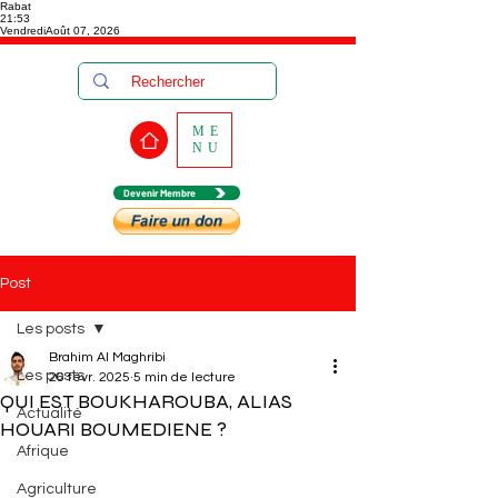
Rabat
21:53
Vendredi
Août 07, 2026
ME
NU
Devenir Membre
Post
Les posts
Brahim Al Maghribi
Les posts
26 févr. 2025
5 min de lecture
QUI EST BOUKHAROUBA, ALIAS
Actualité
HOUARI BOUMEDIENE ?
Afrique
Agriculture