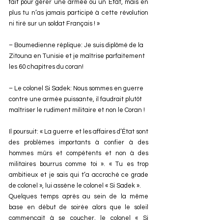
fait pour gérer une armée ou un État, mais en 
plus tu n’as jamais participé à cette révolution 
ni tiré sur un soldat Français ! »
– Boumedienne réplique: Je suis diplômé de la 
Zitouna en Tunisie et je maîtrise parfaitement 
les 60 chapitres du coran!
– Le colonel Si Sadek: Nous sommes en guerre 
contre une armée puissante, il faudrait plutôt 
maîtriser le rudiment militaire et non le Coran !
Il poursuit: « La guerre et les affaires d’État sont 
des problèmes importants à confier à des 
hommes mûrs et compétents et non à des 
militaires bourrus comme toi ». « Tu es trop 
ambitieux et je sais qui t’a accroché ce grade 
de colonel », lui assène le colonel « Si Sadek ». 
Quelques temps après au sein de la même 
base en début de soirée alors que le soleil 
commençait à se coucher, le colonel « Si 