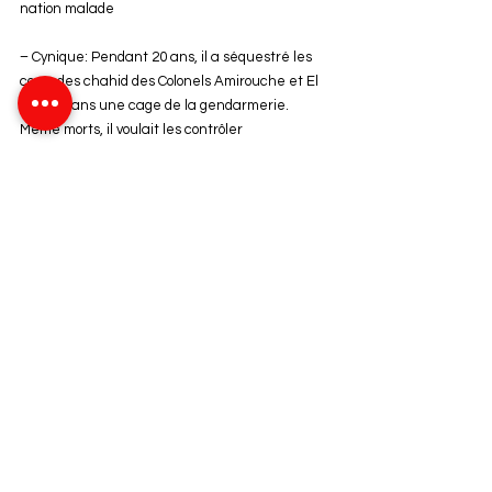
nation malade
– Cynique: Pendant 20 ans, il a séquestré les 
corps des chahid des Colonels Amirouche et El 
Houes dans une cage de la gendarmerie. 
Même morts, il voulait les contrôler
– Il n’avait aucune ambition pour le 
développement du pays : uniquement sa gloire 
personnelle pour rentrer dans l’histoire
En tant que serial-killer, il a assassiné tous ses 
opposants et de grands leaders algériens, 
durant la guerre et après la guerre. 
Jusqu’à aujourd’hui, tout le peuple algérien 
endosse et paie ses actes, car Boumédienne a 
rendu malade l’Algérie.
Il est accusé par les siens aujourd'hui d'avoir 