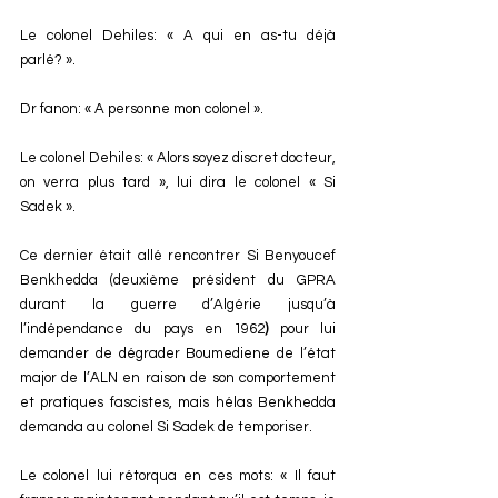
Le colonel Dehiles: « A qui en as-tu déjà 
parlé? ».
Dr fanon: « A personne mon colonel ».
Le colonel Dehiles: « Alors soyez discret docteur, 
on verra plus tard », lui dira le colonel « Si 
Sadek ». 
Ce dernier était allé rencontrer Si Benyoucef 
Benkhedda (deuxième président du GPRA 
durant la guerre d’Algérie jusqu’à 
l’indépendance du pays en 1962
) 
pour lui 
demander de dégrader Boumediene de l’état 
major de l’ALN en raison de son comportement 
et pratiques fascistes, mais hélas Benkhedda 
demanda au colonel Si Sadek de temporiser.
Le colonel lui rétorqua en ces mots: « Il faut 