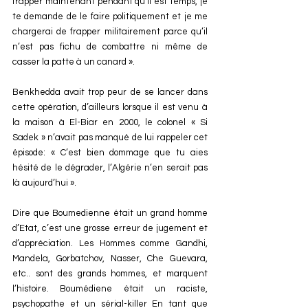
frapper maintenant pendant qu’il est temps, je 
te demande de le faire politiquement et je me 
chargerai de frapper militairement parce qu’il 
n’est pas fichu de combattre ni même de 
casser la patte à un canard ».
Benkhedda avait trop peur de se lancer dans 
cette opération, d’ailleurs lorsque il est venu à 
la maison à El-Biar en 2000, le colonel « Si 
Sadek » n’avait pas manqué de lui rappeler cet 
épisode: « C’est bien dommage que tu aies 
hésité de le dégrader, l’Algérie n’en serait pas 
là aujourd’hui ».
Dire que Boumedienne était un grand homme 
d’Etat, c’est une grosse erreur de jugement et 
d’appréciation. Les Hommes comme Gandhi, 
Mandela, Gorbatchov, Nasser, Che Guevara, 
etc.. sont des grands hommes, et marquent 
l’histoire. Boumédiene était un raciste, 
psychopathe et un sérial-killer En tant que 