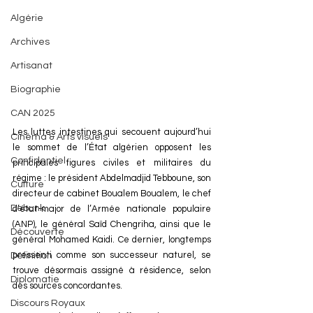
Algérie
Archives
Artisanat
Biographie
CAN 2025
Les luttes intestines qui secouent aujourd’hui 
Cinéma & Arts visuels
le sommet de l’État algérien opposent les 
Confidentiel
principales figures civiles et militaires du 
régime : le président Abdelmadjid Tebboune, son 
Culture
directeur de cabinet Boualem Boualem, le chef 
Debunk
d’état-major de l’Armée nationale populaire 
(ANP), le général Saïd Chengriha, ainsi que le 
Découverte
général Mohamed Kaidi. Ce dernier, longtemps 
pressenti comme son successeur naturel, se 
Définition
trouve désormais assigné à résidence, selon 
Diplomatie
des sources concordantes.
Discours Royaux