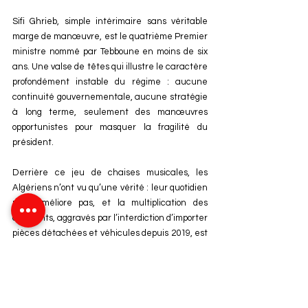
Sifi Ghrieb, simple intérimaire sans véritable 
marge de manœuvre, est le quatrième Premier 
ministre nommé par Tebboune en moins de six 
ans. Une valse de têtes qui illustre le caractère 
profondément instable du régime : aucune 
continuité gouvernementale, aucune stratégie 
à long terme, seulement des manœuvres 
opportunistes pour masquer la fragilité du 
président.
Derrière ce jeu de chaises musicales, les 
Algériens n’ont vu qu’une vérité : leur quotidien 
ne s’améliore pas, et la multiplication des 
accidents, aggravés par l’interdiction d’importer 
pièces détachées et véhicules depuis 2019, est 
la conséquence directe des décisions 
irréfléchies de Tebboune. Sur les réseaux 
sociaux comme dans certains journaux, de 
nombreuses voix accusent désormais 