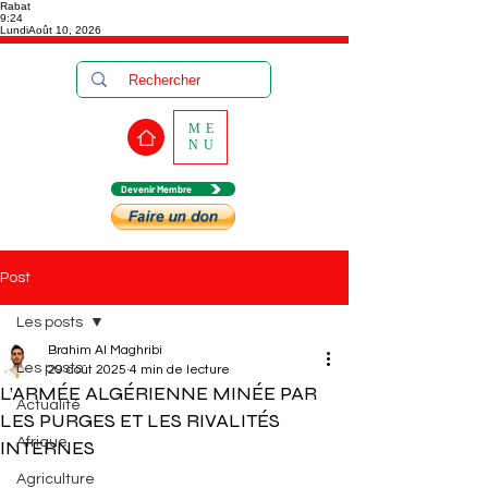
Rabat
9:24
Lundi
Août 10, 2026
ME
NU
Devenir Membre
Post
Les posts
Brahim Al Maghribi
Les posts
29 août 2025
4 min de lecture
L’ARMÉE ALGÉRIENNE MINÉE PAR
Actualité
LES PURGES ET LES RIVALITÉS
Afrique
INTERNES
Agriculture