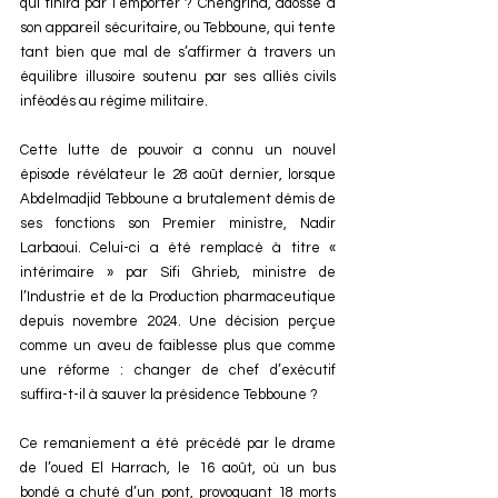
qui finira par l’emporter ? Chengriha, adossé à 
son appareil sécuritaire, ou Tebboune, qui tente 
tant bien que mal de s’affirmer à travers un 
équilibre illusoire soutenu par ses alliés civils 
inféodés au régime militaire.
Cette lutte de pouvoir a connu un nouvel 
épisode révélateur le 28 août dernier, lorsque 
Abdelmadjid Tebboune a brutalement démis de 
ses fonctions son Premier ministre, Nadir 
Larbaoui. Celui-ci a été remplacé à titre « 
intérimaire » par Sifi Ghrieb, ministre de 
l’Industrie et de la Production pharmaceutique 
depuis novembre 2024. Une décision perçue 
comme un aveu de faiblesse plus que comme 
une réforme : changer de chef d’exécutif 
suffira-t-il à sauver la présidence Tebboune ?
Ce remaniement a été précédé par le drame 
de l’oued El Harrach, le 16 août, où un bus 
bondé a chuté d’un pont, provoquant 18 morts 