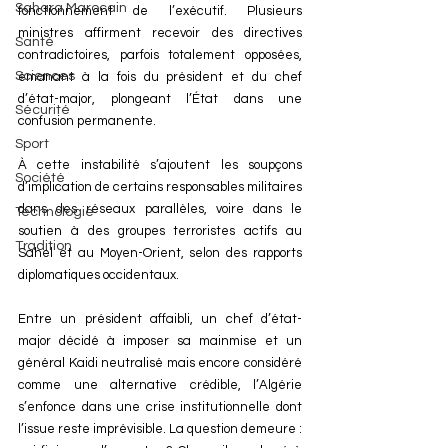
Sahara Marocain
fonctionnement de l’exécutif. Plusieurs 
ministres affirment recevoir des directives 
Santé
contradictoires, parfois totalement opposées, 
Sciences
émanant à la fois du président et du chef 
d’état-major, plongeant l’État dans une 
Sécurité
confusion permanente.
Sport
À cette instabilité s’ajoutent les soupçons 
Société
d’implication de certains responsables militaires 
dans des réseaux parallèles, voire dans le 
Technologie
soutien à des groupes terroristes actifs au 
Tradition
Sahel et au Moyen-Orient, selon des rapports 
diplomatiques occidentaux.
Entre un président affaibli, un chef d’état-
major décidé à imposer sa mainmise et un 
général Kaidi neutralisé mais encore considéré 
comme une alternative crédible, l’Algérie 
s’enfonce dans une crise institutionnelle dont 
l’issue reste imprévisible. La question demeure : 