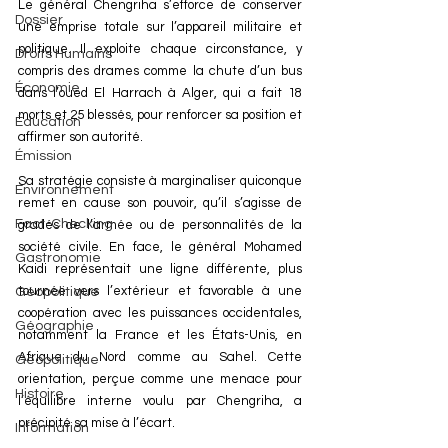
Le général Chengriha s’efforce de conserver 
Dossier
une emprise totale sur l’appareil militaire et 
politique. Il exploite chaque circonstance, y 
Droits Humains
compris des drames comme la chute d’un bus 
Économie
dans l’oued El Harrach à Alger, qui a fait 18 
morts et 25 blessés, pour renforcer sa position et 
Éducation
affirmer son autorité.
Émission
Sa stratégie consiste à marginaliser quiconque 
Environnement
remet en cause son pouvoir, qu’il s’agisse de 
Fact-Checking
gradés de l’armée ou de personnalités de la 
société civile. En face, le général Mohamed 
Gastronomie
Kaidi représentait une ligne différente, plus 
tournée vers l’extérieur et favorable à une 
Géopolitique
coopération avec les puissances occidentales, 
Géographie
notamment la France et les États-Unis, en 
Afrique du Nord comme au Sahel. Cette 
Géopolitique
orientation, perçue comme une menace pour 
Histoire
l’équilibre interne voulu par Chengriha, a 
précipité sa mise à l’écart.
Information