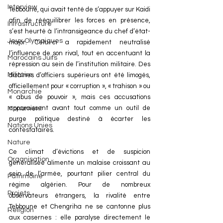
Interview
Tebboune, qui avait tenté de s’appuyer sur Kaidi 
afin de rééquilibrer les forces en présence, 
Infrastructure
s’est heurté à l’intransigeance du chef d’état-
Jeux Olympiques
major. Celui-ci a rapidement neutralisé 
l’influence de son rival, tout en accentuant la 
Marocains Juifs
répression au sein de l’institution militaire. Des 
Militaire
dizaines d’officiers supérieurs ont été limogés, 
officiellement pour « corruption », « trahison » ou 
Monarchie
« abus de pouvoir », mais ces accusations 
apparaissent avant tout comme un outil de 
Monument
purge politique destiné à écarter les 
Nations Unies
contestataires.
Nature
Ce climat d’évictions et de suspicion 
Organisation
généralisée alimente un malaise croissant au 
sein de l’armée, pourtant pilier central du 
Patrimoine
régime algérien. Pour de nombreux 
Projets
observateurs étrangers, la rivalité entre 
Tebboune et Chengriha ne se cantonne plus 
Religion
aux casernes : elle paralyse directement le 