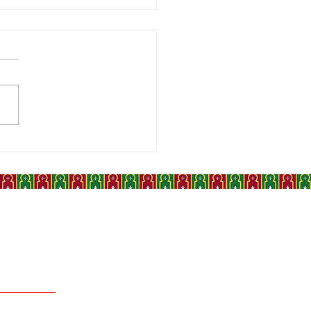
MA MERNISSI, LA
IOLOGUE MAROCAINE
 A CHANGÉ LE REGARD
MONDE SUR LES
MES EN ISLAM
 collective et en soit fier.