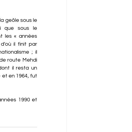
la geôle sous le 
si que sous le 
t les « années 
ù il finit par 
ionalisme ; il 
de route Mehdi 
nt il resta un 
 et en 1964, fut 
années 1990 et 