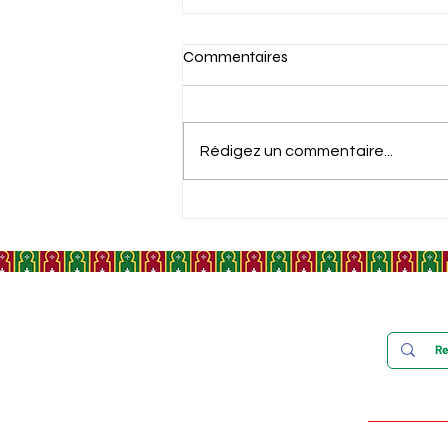
Commentaires
Rédigez un commentaire...
MOULAY ISMAIL, PORTRAIT
D'UN SOUVERAIN QUI A
CHANGÉ L'HISTOIRE DU
MAROC
Préserver, transmettre et v