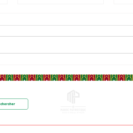
LYAUTEY, TÉMOIN MALGRÉ
FATI
LUI DE LA MAROCANITÉ DU
SOC
SAHARA
QUI
DU 
FEM
aloriser l'histoire, le patrimoine et l'identité du Maroc pour que chaque marocain s'approprie sa mémoire