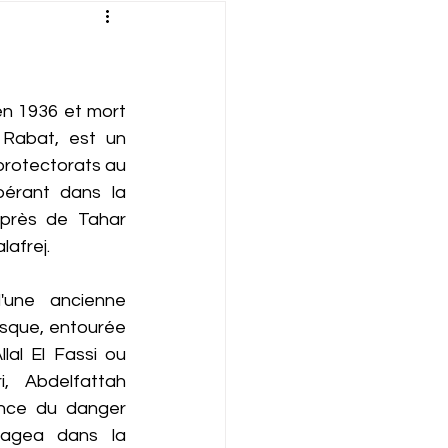
verte
Définition
ation
Émission
n 1936 et mort 
Rabat, est un 
protectorats au 
Géopolitique
érant dans la 
uprès de Tahar 
afrej.
une ancienne 
isque, entourée 
al El Fassi ou 
, Abdelfattah 
ence du danger 
gagea dans la 