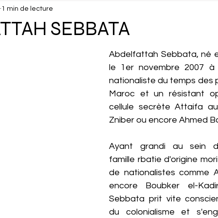
1 min de lecture
isuels
Confidentiel
Culture
Debunk
Décou
TTAH SEBBATA
ux
Dossier
Droits Humains
Économie
Éduc
Abdelfattah Sebbata, né e
le 1er novembre 2007 à 
nationaliste du temps des 
cking
Gastronomie
Géopolitique
Géographie
Maroc et un résistant op
cellule secrète Attaifa a
Zniber ou encore Ahmed Bal
Interview
Ayant grandi au sein d'
famille rbatie d'origine mor
de nationalistes comme All
encore Boubker el-Kadiri
Sebbata prit vite consci
du colonialisme et s'en