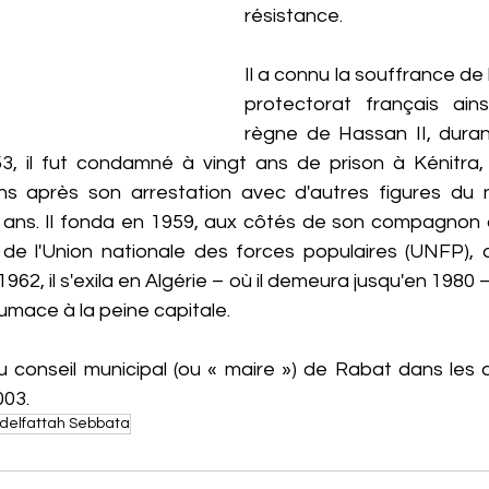
résistance.
Il a connu la souffrance de 
protectorat français ain
règne de Hassan II, duran
, il fut condamné à vingt ans de prison à Kénitra, d'o
 après son arrestation avec d'autres figures du nat
8 ans. Il fonda en 1959, aux côtés de son compagnon 
 de l'Union nationale des forces populaires (UNFP), do
 1962, il s'exila en Algérie – où il demeura jusqu'en 1980 –
mace à la peine capitale.
du conseil municipal (ou « maire ») de Rabat dans les 
003.
delfattah Sebbata