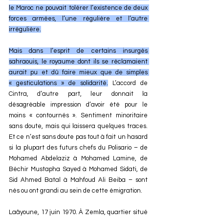
le Maroc ne pouvait tolérer l’existence de deux 
forces armées, l’une régulière et l’autre 
irrégulière.
Mais dans l’esprit de certains insurgés 
sahraouis, le royaume dont ils se réclamaient 
aurait pu et dû faire mieux que de simples 
« gesticulations » de solidarité.
 L’accord de 
Cintra, d’autre part, leur donnait la 
désagréable impression d’avoir été pour le 
moins « contournés ». Sentiment minoritaire 
sans doute, mais qui laissera quelques traces. 
Et ce n’est sans doute pas tout à fait un hasard 
si la plupart des futurs chefs du Polisario – de 
Mohamed Abdelaziz à Mohamed Lamine, de 
Béchir Mustapha Sayed à Mohamed Sidati, de 
Sid Ahmed Batal à Mahfoud Ali Beiba – sont 
nés ou ont grandi au sein de cette émigration.
Laâyoune, 17 juin 1970. À Zemla, quartier situé 