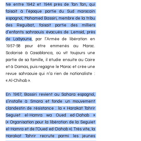
Né entre 1942 et 1944 près de Tan Tan, qui 
faisait à l’époque partie du Sud marocain 
espagnol, Mohamed Bassiri, membre de la tribu 
des Reguibat, faisait partie des milliers 
d’enfants sahraouis évacués de Lemsid, près 
de Laâyoune
, par l’Armée de libération en 
1957-58 pour être emmenés au Maroc. 
Scolarisé à Casablanca, où vit toujours une 
partie de sa famille, il étudie ensuite au Caire 
et à Damas, puis regagne le Maroc et crée une 
revue sahraouie qui n’a rien de nationaliste : 
« Al-Chihab ».
En 1967, Bassiri revient au Sahara espagnol, 
s’installe à Smara et fonde un mouvement 
clandestin de résistance : la « Harakat Tahrir 
Seguiet el-Hamra wa Oued ed-Dahab » 
(« Organisation pour la libération de la Seguiet 
el-Hamra et de l’Oued ed-Dahab »). Très vite, la 
Harakat Tahrir recrute parmi les jeunes 