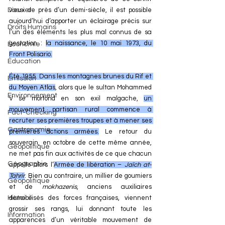
Dossier
vieux de près d’un demi-siècle, il est possible 
aujourd’hui d’apporter un éclairage précis sur 
Droits Humains
l’un des éléments les plus mal connus de sa 
gestation : 
la naissance, le 10 mai 1973, du 
Économie
Front Polisario.
Éducation
Été 1955. Dans les montagnes brunes du Rif et 
Émission
du Moyen Atlas
, alors que le sultan Mohammed 
Environnement
V se morfond en son exil malgache, 
un 
mouvement partisan rural commence à 
Fact-Checking
recruter ses premières troupes et à mener ses 
Gastronomie
premières actions armées.
 Le retour du 
souverain, en octobre de cette même année, 
Géopolitique
ne met pas fin aux activités de ce que chacun 
Géographie
appelle alors l’
Armée de libération – 
Jaïch at-
Tahrir
. Bien au contraire, un millier de goumiers 
Géopolitique
et de 
mokhazenis
, anciens auxiliaires 
Histoire
démobilisés des forces françaises, viennent 
grossir ses rangs, lui donnant toute les 
Information
apparences d’un véritable mouvement de 