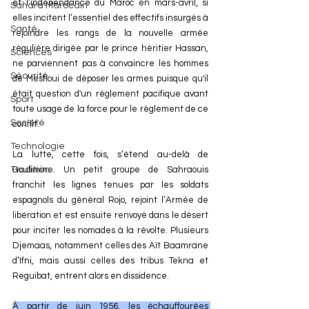
et l’indépendance du Maroc en mars-avril, si 
Sahara Marocain
elles incitent l’essentiel des effectifs insurgés à 
Santé
rejoindre les rangs de la nouvelle armée 
régulière dirigée par le prince héritier Hassan, 
Sciences
ne parviennent pas à convaincre les hommes 
Sécurité
de Mesfioui de déposer les armes puisque qu'il 
était question d'un règlement pacifique avant 
Sport
toute usage de la force pour le règlement de ce 
Société
conflit.
Technologie
La lutte, cette fois, s’étend au-delà de 
Tradition
Goulimine. Un petit groupe de Sahraouis 
franchit les lignes tenues par les soldats 
espagnols du général Rojo, rejoint l’Armée de 
libération et est ensuite renvoyé dans le désert 
pour inciter les nomades à la révolte. Plusieurs 
Djemaas, notamment celles des Aït Baamrane 
d’Ifni, mais aussi celles des tribus Tekna et 
Reguibat, entrent alors en dissidence.
À partir de juin 1956, les échauffourées 