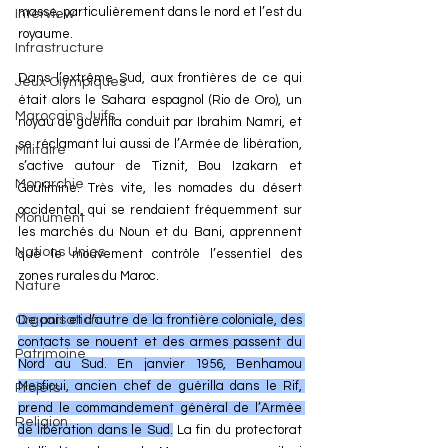
masse, particulièrement dans le nord et l’est du 
Interview
royaume.
Infrastructure
Dans l’extrême Sud, aux frontières de ce qui 
Jeux Olympiques
était alors le Sahara espagnol (Rio de Oro), un 
Marocains Juifs
noyau de guérilla conduit par Ibrahim Namri, et 
se réclamant lui aussi de l’Armée de libération, 
Militaire
s’active autour de Tiznit, Bou Izakarn et 
Monarchie
Goulimine. Très vite, les nomades du désert 
occidental, qui se rendaient fréquemment sur 
Monument
les marchés du Noun et du Bani, apprennent 
Nations Unies
que le mouvement contrôle l’essentiel des 
zones rurales du Maroc.
Nature
Organisation
De part et d’autre de la frontière coloniale, des 
contacts se nouent et des armes passent du 
Patrimoine
Nord au Sud. En janvier 1956, Benhamou 
Mesfioui, ancien chef de guérilla dans le Rif, 
Projets
prend le commandement général de l’Armée 
Religion
de libération dans le Sud.
 La fin du protectorat 