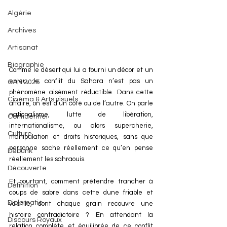
Algérie
Archives
Artisanat
Biographie
Comme le désert qui lui a fourni un décor et un 
enjeu, le conflit du Sahara n’est pas un 
CAN 2025
phénomène aisément réductible. Dans cette 
Cinéma & Arts visuels
affaire, on est d’un côté ou de l’autre. On parle 
nationalisme, lutte de libération, 
Confidentiel
internationalisme, ou alors supercherie, 
Culture
manipulation et droits historiques, sans que 
personne sache réellement ce qu’en pense 
Debunk
réellement les sahraouis.
Découverte
Et pourtant, comment prétendre trancher à 
Définition
coups de sabre dans cette dune friable et 
Diplomatie
volatile, dont chaque grain recouvre une 
histoire contradictoire ? En attendant la 
Discours Royaux
relation complète et équilibrée de ce conflit 