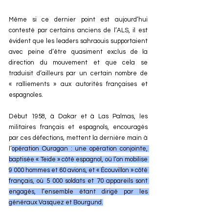
Même si ce dernier point est aujourd’hui 
contesté par certains anciens de l’ALS, il est 
évident que les leaders sahraouis supportaient 
avec peine d’être quasiment exclus de la 
direction du mouvement et que cela se 
traduisit d’ailleurs par un certain nombre de 
« ralliements » aux autorités françaises et 
espagnoles.
Début 1958, à Dakar et à Las Palmas, les 
militaires français et espagnols, encouragés 
par ces défections, mettent la dernière main à 
l’
opération Ouragan : une opération conjointe, 
baptisée « Teide » côté espagnol, où l’on mobilise 
9 000 hommes et 60 avions, et « Écouvillon » côté 
français, où 5 000 soldats et 70 appareils sont 
engagés, l’ensemble étant dirigé par les 
généraux Vasquez et Bourgund.