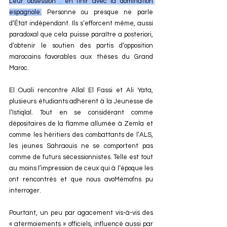
Leur obsession : en finir avec la domination 
espagnole.
 Personne ou presque ne parle 
d’État indépendant. Ils s’efforcent même, aussi 
paradoxal que cela puisse paraître a posteriori, 
d’obtenir le soutien des partis d’opposition 
marocains favorables aux thèses du Grand 
Maroc.
El Ouali rencontre Allal El Fassi et Ali Yata, 
plusieurs étudiants adhèrent à la Jeunesse de 
l’Istiqlal. Tout en se considérant comme 
dépositaires de la flamme allumée à Zemla et 
comme les héritiers des combattants de l’ALS, 
les jeunes Sahraouis ne se comportent pas 
comme de futurs sécessionnistes. Telle est tout 
au moins l’impression de ceux qui à l’époque les 
ont rencontrés et que nous avoMémofns pu 
interroger.
Pourtant, un peu par agacement vis-à-vis des 
« atermoiements » officiels, influencé aussi par 