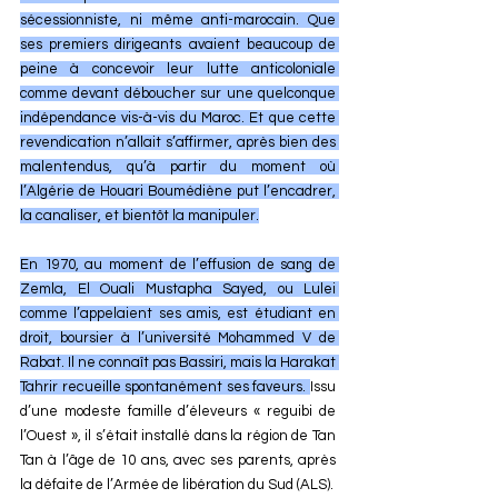
sécessionniste, ni même anti-marocain. Que 
ses premiers dirigeants avaient beaucoup de 
peine à concevoir leur lutte anticoloniale 
comme devant déboucher sur une quelconque 
indépendance vis-à-vis du Maroc. Et que cette 
revendication n’allait s’affirmer, après bien des 
malentendus, qu’à partir du moment où 
l’Algérie de Houari Boumédiène put l’encadrer, 
la canaliser, et bientôt la manipuler.
En 1970, au moment de l’effusion de sang de 
Zemla, El Ouali Mustapha Sayed, ou Lulei 
comme l’appelaient ses amis, est étudiant en 
droit, boursier à l’université Mohammed V de 
Rabat. Il ne connaît pas Bassiri, mais la Harakat 
Tahrir recueille spontanément ses faveurs. 
Issu 
d’une modeste famille d’éleveurs « reguibi de 
l’Ouest », il s’était installé dans la région de Tan 
Tan à l’âge de 10 ans, avec ses parents, après 
la défaite de l’Armée de libération du Sud (ALS).