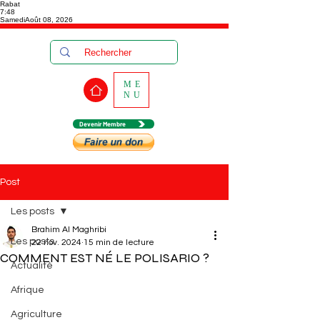
Rabat
7:48
Samedi
Août 08, 2026
ME
NU
Devenir Membre
Post
Les posts
Brahim Al Maghribi
Les posts
22 nov. 2024
15 min de lecture
COMMENT EST NÉ LE POLISARIO ?
Actualité
Afrique
Agriculture