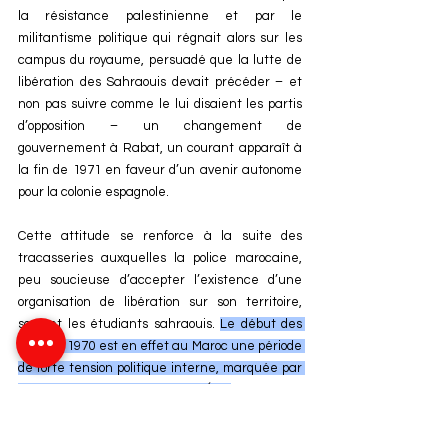
la résistance palestinienne et par le 
militantisme politique qui régnait alors sur les 
campus du royaume, persuadé que la lutte de 
libération des Sahraouis devait précéder – et 
non pas suivre comme le lui disaient les partis 
d’opposition – un changement de 
gouvernement à Rabat, un courant apparaît à 
la fin de 1971 en faveur d’un avenir autonome 
pour la colonie espagnole.
Cette attitude se renforce à la suite des 
tracasseries auxquelles la police marocaine, 
peu soucieuse d’accepter l’existence d’une 
organisation de libération sur son territoire, 
soumet les étudiants sahraouis. 
Le début des 
années 1970 est en effet au Maroc une période 
de forte tension politique interne, marquée par 
deux tentatives de coup d’État
, et cette 
situation explique en grande partie la volonté 
des autorités et des partis confrontés à la 