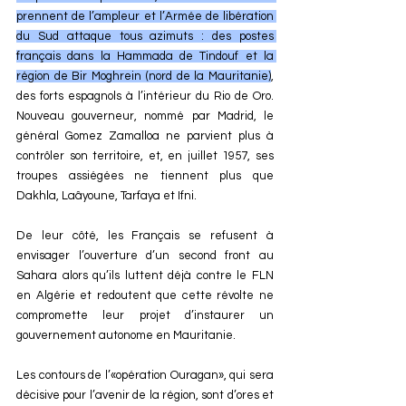
prennent de l’ampleur et l’Armée de libération 
du Sud attaque tous azimuts : des postes 
français dans la Hammada de Tindouf et la 
région de Bir Moghrein (nord de la Mauritanie)
, 
des forts espagnols à l’intérieur du Rio de Oro. 
Nouveau gouverneur, nommé par Madrid, le 
général Gomez Zamalloa ne parvient plus à 
contrôler son territoire, et, en juillet 1957, ses 
troupes assiégées ne tiennent plus que 
Dakhla, Laâyoune, Tarfaya et Ifni. 
De leur côté, les Français se refusent à 
envisager l’ouverture d’un second front au 
Sahara alors qu’ils luttent déjà contre le FLN 
en Algérie et redoutent que cette révolte ne 
compromette leur projet d’instaurer un 
gouvernement autonome en Mauritanie.
Les contours de l’«opération Ouragan», qui sera 
décisive pour l’avenir de la région, sont d’ores et 