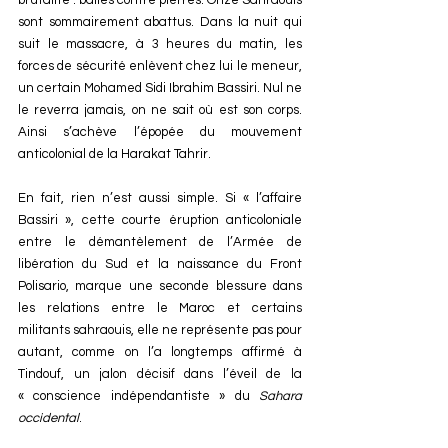
brutalité : balles contre pierres. Onze Sahraouis 
sont sommairement abattus. Dans la nuit qui 
suit le massacre, à 3 heures du matin, les 
forces de sécurité enlèvent chez lui le meneur, 
un certain Mohamed Sidi Ibrahim Bassiri. Nul ne 
le reverra jamais, on ne sait où est son corps. 
Ainsi s’achève l’épopée du mouvement 
anticolonial de la Harakat Tahrir.
En fait, rien n’est aussi simple. Si « l’affaire 
Bassiri », cette courte éruption anticoloniale 
entre le démantèlement de l’Armée de 
libération du Sud et la naissance du Front 
Polisario, marque une seconde blessure dans 
les relations entre le Maroc et certains 
militants sahraouis, elle ne représente pas pour 
autant, comme on l’a longtemps affirmé à 
Tindouf, un jalon décisif dans l’éveil de la 
« conscience indépendantiste » du 
Sahara 
occidental
.