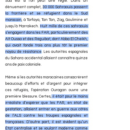
Sud est si l’on peut dire réglé. Dans un 
dénuement complet, 
30 000 Sahraouis passent 
la frontière et se réfugient dans le Sud 
marocain
, à Tarfaya, Tan Tan, Zag, Goulimine et 
jusqu’à Marrakech. 
Huit mille de ces sahraouis 
s’engagent dans les FAR, particulièrement des 
Aït Oussa et des Reguibat, dont Abba El Cheikh, 
qui avait fondé trois ans plus tôt le premier 
noyau de résistance
. Les autorités espagnoles 
du Sahara occidental allaient connaître quinze 
ans de paix coloniale.
Même si les autorités marocaines consacrèrent 
beaucoup d’efforts et d’argent pour intégrer 
ces réfugiés, l’opération Ouragan ouvre une 
première blessure. Certes,
 il était pour le moins 
irréaliste d’espérer que les FAR, en état de 
gestation, allaient entrer en guerre aux côtés 
de l’ALS contre les troupes espagnoles et 
françaises. D’autre part, il est évident qu’un 
État centralisé et se voulant moderne comme 