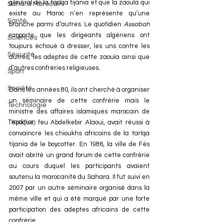
général de la tarîqa tijania et que la zaouïa qui 
Sahara Marocain
existe au Maroc n’en représente qu’une 
Santé
branche parmi d’autres. Le quotidien 
Assabah
rapporte que les dirigeants algériens ont 
Sciences
toujours échoué à dresser, les uns contre les 
Sécurité
autres, les adeptes de cette zaouïa ainsi que 
d’autres confréries religieuses.
Sport
Société
Dans les années 80, ils ont cherché à organiser 
un séminaire de cette confrérie mais le 
Technologie
ministre des affaires islamiques marocain de 
Tradition
l’époque, feu Abdelkebir Alaoui, avait réussi à 
convaincre les chioukhs africains de la tarîqa 
tijania de le boycotter. En 1986, la ville de Fès 
avait abrité un grand forum de cette confrérie 
au cours duquel les participants avaient 
soutenu la marocanité du Sahara. Il fut suivi en 
2007 par un autre séminaire organisé dans la 
même ville et qui a été marqué par une forte 
participation des adeptes africains de cette 
confrérie.