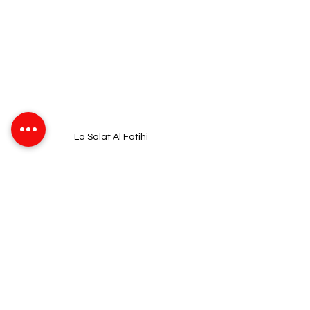
La Salat Al Fatihi
Liens utiles : 
https://tidjaniya.com/fr/
https://festourism.org/tariqa-tijaniya/
https://albayane.press.ma/tijaniyya-la-tariqa-
qui-voulait-depasser-tous-les-enseignements-
precedents.html
Religion
Fès
Zaouia Tijaniyaa
Tariqa Tijania
Sidi Ahmad Abou Abbis Tidjani