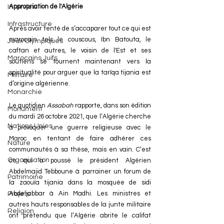
Appropriation de l'Algérie
Interview
Infrastructure
Après avoir tenté de s’accaparer tout ce qui est 
marocain tels le couscous, Ibn Batouta, le 
Jeux Olympiques
caftan et autres, le voisin de l'Est et ses 
Marocains Juifs
soutiens se tournent maintenant vers la 
spiritualité pour arguer que la tarîqa tijania est 
Militaire
d’origine algérienne.
Monarchie
Le quotidien
 Assabah 
rapporte, dans son édition 
Monument
du mardi 26 octobre 2021, que l’Algérie cherche 
Nations Unies
à provoquer une guerre religieuse avec le 
Maroc en tentant de faire adhérer ces 
Nature
communautés à sa thèse, mais en vain. C’est 
Organisation
ce qui a poussé le président Algérien 
Abdelmajid Tebboune à parrainer un forum de 
Patrimoine
la zaouïa tijania dans la mosquée de sidi 
Abdeljabbar à Ain Madhi. Les ministres et 
Projets
autres hauts responsables de la junte militaire 
Religion
ont prétendu que l’Algérie abrite le califat 