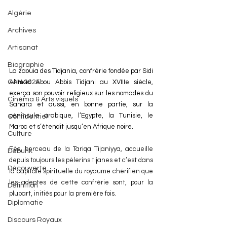
Algérie
Archives
Artisanat
Biographie
La zaouia des Tidjania, confrérie fondée par Sidi 
CAN 2025
Ahmad Abou Abbis Tidjani au XVIIIe siècle, 
exerça son pouvoir religieux sur les nomades du 
Cinéma & Arts visuels
Sahara et aussi, en bonne partie, sur la 
péninsule arabique, l’Egypte, la Tunisie, le 
Confidentiel
Maroc et s’étendit jusqu’en Afrique noire.
Culture
Fès, berceau de la Tariqa Tijaniyya, accueille 
Debunk
depuis toujours les pèlerins tijanes et c’est dans 
Découverte
la capitale spirituelle du royaume chérifien que 
les adeptes de cette confrérie sont, pour la 
Définition
plupart, initiés pour la première fois.
Diplomatie
Discours Royaux