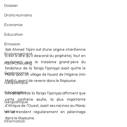
Dossier
Droits Humains
Économie
Éducation
Émission
Sidi Ahmed Tijani est d'une origine chérifienne 
Environnement
(c'est à dire qu’il descend du prophète), tout en 
soulignant que le troisième grand-père du 
Fact-Checking
fondateur de la Tariqa Tijaniyya avait quitté le 
Gastronomie
Maroc pour un village de l'ouest de l'Algérie (Aïn 
Madhi), avant de revenir dans le Royaume.
Géopolitique
Géographie
Les adeptes de la Tariqa Tijaniyya affirment que 
cette confrérie soufie, la plus importante 
Géopolitique
d’Afrique de l’Ouest, avait ses racines au Maroc 
Histoire
et se rendent régulièrement en pèlerinage 
dans le Royaume. 
Information