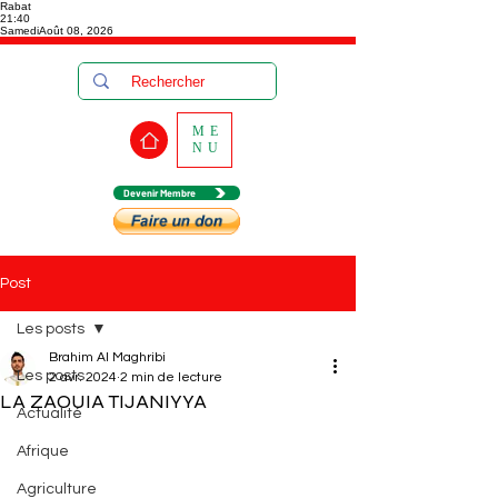
Rabat
21:40
Samedi
Août 08, 2026
ME
NU
Devenir Membre
Post
Les posts
Brahim Al Maghribi
Les posts
2 avr. 2024
2 min de lecture
LA ZAOUIA TIJANIYYA
Actualité
Afrique
Agriculture