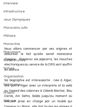
Interview
Infrastructure
Jeux Olympiques
Marocains Juifs
Militaire
Monarchie
Nous allons commencer par ses origines et 
Monument
debunker le fait qu'elle serait marocaine 
d'origine.  Préparez vos popcorns, les mouches 
Nations Unies
électroniques au service de la DRS vont souffrir 
Nature
en silence.
Organisation
Sa biographie est intéressante : née à Alger, 
Patrimoine
elle quitte Alger avec un interprète et la voilà 
au hasard des colonnes à Colomb Béchar, Bou 
Projets
Denib, Aïn Sefra, Saïda jusqu’au moment où 
Religion
elle est prise en charge par un toubib qui 
l’amène au Maroc, elle fait toutes les étapes à 