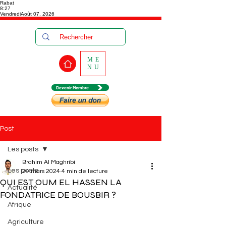
Rabat
8:27
Vendredi
Août 07, 2026
ME
NU
Devenir Membre
Post
Les posts
Brahim Al Maghribi
Les posts
24 mars 2024
4 min de lecture
QUI EST OUM EL HASSEN LA
Actualité
FONDATRICE DE BOUSBIR ?
Afrique
Agriculture