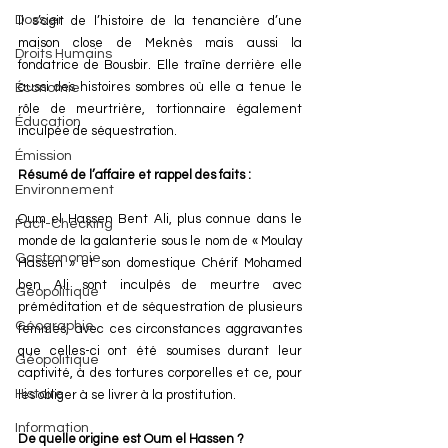
Dossier
Il s’agit de l’histoire de la tenancière d’une 
maison close de Meknès mais aussi la 
Droits Humains
fondatrice de Bousbir. Elle traîne derrière elle 
aussi des histoires sombres où elle a tenue le 
Économie
rôle de meurtrière, tortionnaire également 
Éducation
inculpée de séquestration.
Émission
Résumé de l’affaire et rappel des faits :
Environnement
Oum el Hassen Bent Ali, plus connue dans le 
Fact-Checking
monde de la galanterie sous le nom de « Moulay 
Gastronomie
Hassen » et son domestique Chérif Mohamed 
ben Ali sont inculpés de meurtre avec 
Géopolitique
préméditation et de séquestration de plusieurs 
Géographie
femmes, avec ces circonstances aggravantes 
que celles-ci ont été soumises durant leur 
Géopolitique
captivité, à des tortures corporelles et ce, pour 
Histoire
les obliger à se livrer à la prostitution.
Information
De quelle origine est Oum el Hassen ?