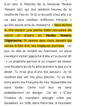
d’un ami, à Meknès, de la fameuse Moulay 
Yassem (sic), qui aux sombres heures de la 
révolte de Fès en 1912, a recueilli chez elle « je 
ne sais plus combien d’officiers français » 
qu’elle sauva ainsi du massacre. « 
Nous bûmes 
le thé devant une petite table incrustée de 
nacre et d’ivoire et, 
Moulay Yassem, 
l’Algérienne
, fit revivre pour nous, devant les 
verres à filet d’or, les tragiques journées
 . Un 
jour, où elle se rendait au hammam, un vieux 
mendiant s’était approché d’elle et lui aurait dit 
: » Le prophète permet à un croyant de laisser 
une fois dans sa vie la pitié prendre le pas sur le 
devoir. Tu m’as plus d’une fois secouru. Je ne 
voudrais pas voir tes yeux pleurer. Tu as des 
amis parmi les Français de Fès. Rassemble-les 
sans tarder. Cette nuit leur vie sera 
probablement en danger. J’ai dit. » (C’est 
l’histoire du mendiant aveugle citée par 
Goudeket, en 1938, dans Paris-Soir, à l’occasion 