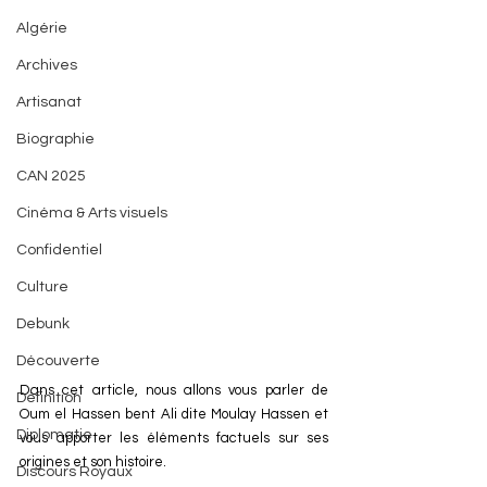
Algérie
Archives
Artisanat
Biographie
CAN 2025
Cinéma & Arts visuels
Confidentiel
Culture
Debunk
Découverte
Dans cet article, nous allons vous parler de 
Définition
Oum el Hassen bent Ali dite Moulay Hassen et 
Diplomatie
vous apporter les éléments factuels sur ses 
origines et son histoire. 
Discours Royaux