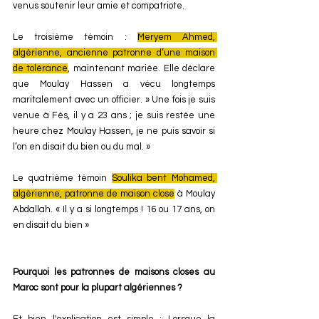
venus soutenir leur amie et compatriote. 
Le troisième témoin : 
Meryem Ahmed, 
algérienne, ancienne patronne d’une maison 
de tolérance
, maintenant mariée. Elle déclare 
que Moulay Hassen a vécu longtemps 
maritalement avec un officier. » Une fois je suis 
venue à Fès, il y a 23 ans ; je suis restée une 
heure chez Moulay Hassen, je ne puis savoir si 
l’on en disait du bien ou du mal. » 
Le quatrième témoin 
Soulika bent Mohamed, 
algérienne, patronne de maison close
 à Moulay 
Abdallah. « Il y a si longtemps ! 16 ou 17 ans, on 
en disait du bien »
Pourquoi les patronnes de maisons closes au 
Maroc sont pour la plupart algériennes ?