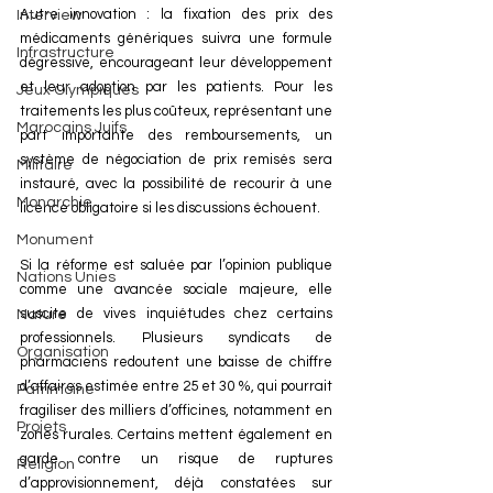
Autre innovation : la fixation des prix des 
Interview
médicaments génériques suivra une formule 
Infrastructure
dégressive, encourageant leur développement 
et leur adoption par les patients. Pour les 
Jeux Olympiques
traitements les plus coûteux, représentant une 
Marocains Juifs
part importante des remboursements, un 
système de négociation de prix remisés sera 
Militaire
instauré, avec la possibilité de recourir à une 
Monarchie
licence obligatoire si les discussions échouent.
Monument
Si la réforme est saluée par l’opinion publique 
Nations Unies
comme une avancée sociale majeure, elle 
suscite de vives inquiétudes chez certains 
Nature
professionnels. Plusieurs syndicats de 
Organisation
pharmaciens redoutent une baisse de chiffre 
d’affaires estimée entre 25 et 30 %, qui pourrait 
Patrimoine
fragiliser des milliers d’officines, notamment en 
Projets
zones rurales. Certains mettent également en 
garde contre un risque de ruptures 
Religion
d’approvisionnement, déjà constatées sur 