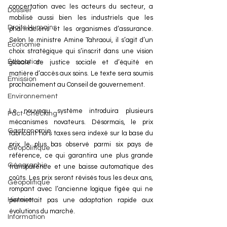
concertation avec les acteurs du secteur, a 
Dossier
mobilisé aussi bien les industriels que les 
Droits Humains
pharmaciens et les organismes d’assurance. 
Selon le ministre Amine Tahraoui, il s’agit d’un 
Économie
choix stratégique qui s’inscrit dans une vision 
Éducation
globale de justice sociale et d’équité en 
matière d’accès aux soins. Le texte sera soumis 
Émission
prochainement au Conseil de gouvernement.
Environnement
Le nouveau système introduira plusieurs 
Fact-Checking
mécanismes novateurs. Désormais, le prix 
Gastronomie
fabricant hors taxes sera indexé sur la base du 
prix le plus bas observé parmi six pays de 
Géopolitique
référence, ce qui garantira une plus grande 
Géographie
transparence et une baisse automatique des 
coûts. Les prix seront révisés tous les deux ans, 
Géopolitique
rompant avec l’ancienne logique figée qui ne 
Histoire
permettait pas une adaptation rapide aux 
évolutions du marché.
Information