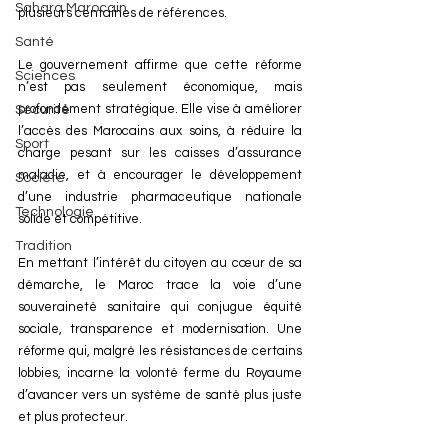
Sahara Marocain
plusieurs centaines de références.
Santé
Le gouvernement affirme que cette réforme 
Sciences
n’est pas seulement économique, mais 
profondément stratégique. Elle vise à améliorer 
Sécurité
l’accès des Marocains aux soins, à réduire la 
Sport
charge pesant sur les caisses d’assurance 
maladie, et à encourager le développement 
Société
d’une industrie pharmaceutique nationale 
Technologie
solide et compétitive.
Tradition
En mettant l’intérêt du citoyen au cœur de sa 
démarche, le Maroc trace la voie d’une 
souveraineté sanitaire qui conjugue équité 
sociale, transparence et modernisation. Une 
réforme qui, malgré les résistances de certains 
lobbies, incarne la volonté ferme du Royaume 
d’avancer vers un système de santé plus juste 
et plus protecteur.