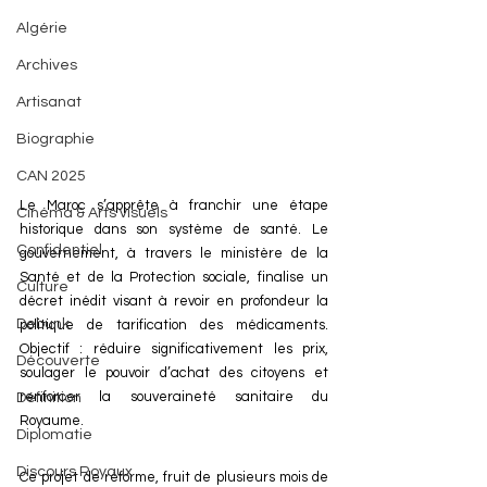
Algérie
Archives
Artisanat
Biographie
CAN 2025
Le Maroc s’apprête à franchir une étape 
Cinéma & Arts visuels
historique dans son système de santé. Le 
Confidentiel
gouvernement, à travers le ministère de la 
Santé et de la Protection sociale, finalise un 
Culture
décret inédit visant à revoir en profondeur la 
Debunk
politique de tarification des médicaments. 
Objectif : réduire significativement les prix, 
Découverte
soulager le pouvoir d’achat des citoyens et 
renforcer la souveraineté sanitaire du 
Définition
Royaume.
Diplomatie
Discours Royaux
Ce projet de réforme, fruit de plusieurs mois de 