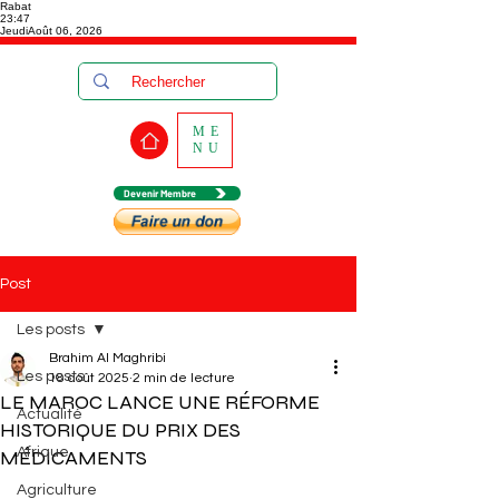
Rabat
23:47
Jeudi
Août 06, 2026
ME
NU
Devenir Membre
Post
Les posts
Brahim Al Maghribi
Les posts
18 août 2025
2 min de lecture
LE MAROC LANCE UNE RÉFORME
Actualité
HISTORIQUE DU PRIX DES
Afrique
MÉDICAMENTS
Agriculture