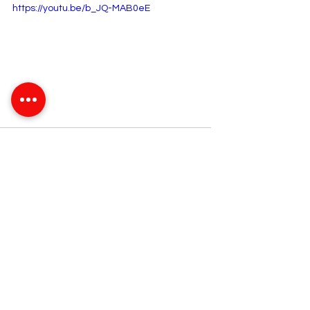
https://youtu.be/b_JQ-MAB0eE
Santé
Souveraineté sanitaire
Pharmaceutique
Réformes
Médicaments
Actualité
Voir tout
Posts récents