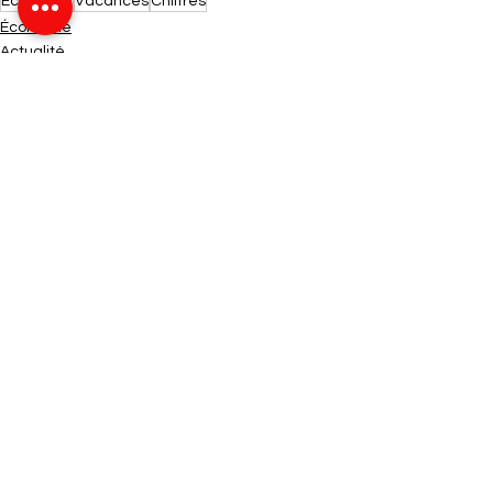
Economie
Vacances
Chiffres
Économie
Actualité
Voir tout
Posts récents