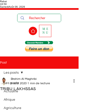
Rabat
18:59
Samedi
Août 08, 2026
ME
NU
Devenir Membre
Post
Les posts
Brahim Al Maghribi
Les posts
8 août 2020
1 min de lecture
TRIBU LAKHSSAS
Actualité
Afrique
Agriculture