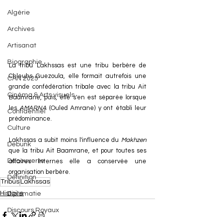
Algérie
Archives
Artisanat
Biographie
La tribu Lakhssas est une tribu berbère de 
Chleuhs Guezoula, elle formait autrefois une 
CAN 2025
grande confédération tribale avec la tribu Ait 
Cinéma & Arts visuels
Baamrane, puis, elle s'en est séparée lorsque 
les 
AMARNA
 (Ouled Amrane) y ont établi leur 
Confidentiel
prédominance.
Culture
Lakhssas a subit moins l'influence du 
Makhzen
Debunk
que la tribu Ait Baamrane, et pour toutes ses 
Découverte
affaires internes elle a conservée une 
organisation berbère.
Définition
Tribus
Lakhssas
Histoire
Diplomatie
Discours Royaux