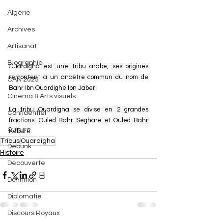
Algérie
Archives
Artisanat
Biographie
Ouardigha est une tribu arabe, ses origines 
remontent à un ancêtre commun du nom de 
CAN 2025
Bahr Ibn Ouardighe Ibn Jaber.
Cinéma & Arts visuels
La tribu Ouardigha se divise en 2 grandes 
Confidentiel
fractions: Ouled Bahr Seghare et Ouled Bahr 
Culture
Kebare.
Tribus
Ouardigha
Debunk
Histoire
Découverte
Définition
Diplomatie
Discours Royaux