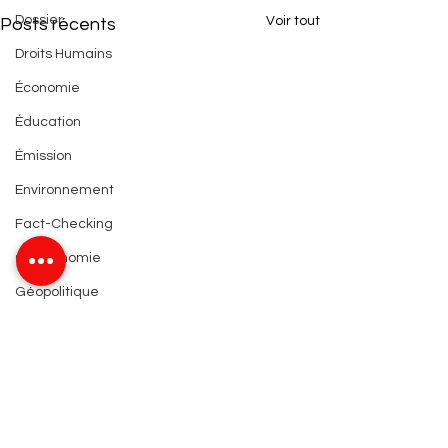
Dossier
Voir tout
Posts récents
Droits Humains
Économie
Éducation
Émission
Environnement
Fact-Checking
Gastronomie
Géopolitique
Géographie
Géopolitique
Histoire
Information
Commentaires