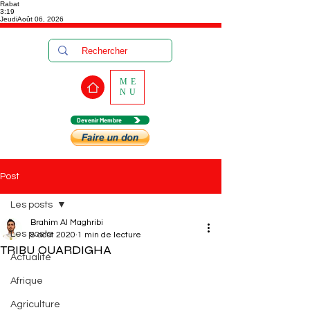
Rabat
3:19
Jeudi
Août 06, 2026
ME
NU
Devenir Membre
Post
Les posts
Brahim Al Maghribi
Les posts
8 août 2020
1 min de lecture
TRIBU OUARDIGHA
Actualité
Afrique
Agriculture