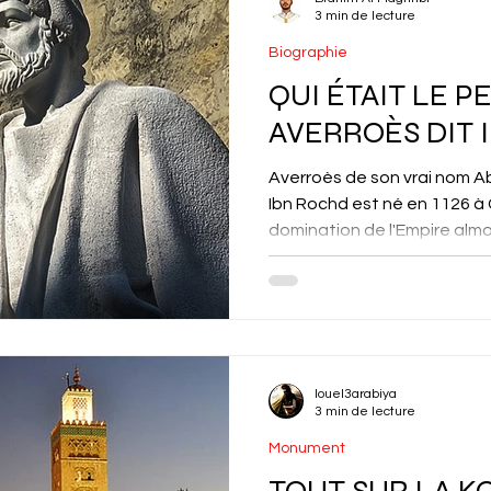
accompagnant l’évolution de 
3 min de lecture
Royaume. Elle a vu se succé
Biographie
échanges commerci
QUI ÉTAIT LE 
AVERROÈS DIT 
Averroès de son vrai nom 
Ibn Rochd est né en 1126 à
domination de l'Empire almor
louel3arabiya
3 min de lecture
Monument
TOUT SUR LA K