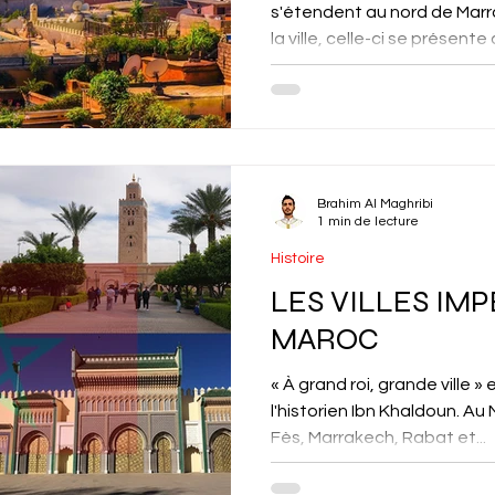
s'étendent au nord de Marr
la ville, celle-ci se présente
Brahim Al Maghribi
1 min de lecture
Histoire
LES VILLES IM
MAROC
« À grand roi, grande ville » 
l'historien Ibn Khaldoun. Au
Fès, Marrakech, Rabat et...