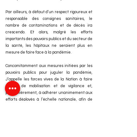
Par ailleurs, à défaut d’un respect rigoureux et 
responsable des consignes sanitaires, le 
nombre de contaminations et de décès ira 
crescendo. Et alors, malgré les efforts 
importants des pouvoirs publics et du secteur de 
la santé, les hôpitaux ne seraient plus en 
mesure de faire face à la pandémie.
Concomitamment aux mesures initiées par les 
pouvoirs publics pour juguler la pandémie, 
J’appelle les forces vives de la Nation à faire 
preuve de mobilisation et de vigilance et, 
particulièrement, à adhérer unanimement aux 
efforts déployés à l’échelle nationale, afin de 
sensibiliser la société, éveiller sa conscience et 
l’encadrer.
A cet égard, Je souligne que pour sortir de la 
situation actuelle et relever le défi de la lutte 