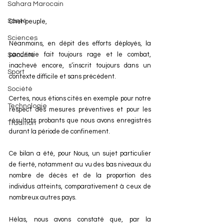
Sahara Marocain
Santé
Cher peuple,
Sciences
Néanmoins, en dépit des efforts déployés, la 
pandémie fait toujours rage et le combat, 
Sécurité
inachevé encore, s’inscrit toujours dans un 
Sport
contexte difficile et sans précédent.
Société
Certes, nous étions cités en exemple pour notre 
Technologie
respect des mesures préventives et pour les 
résultats probants que nous avons enregistrés 
Tradition
durant la période de confinement.
Ce bilan a été, pour Nous, un sujet particulier 
de fierté, notamment au vu des bas niveaux du 
nombre de décès et de la proportion des 
individus atteints, comparativement à ceux de 
nombreux autres pays.
Hélas, nous avons constaté que, par la 