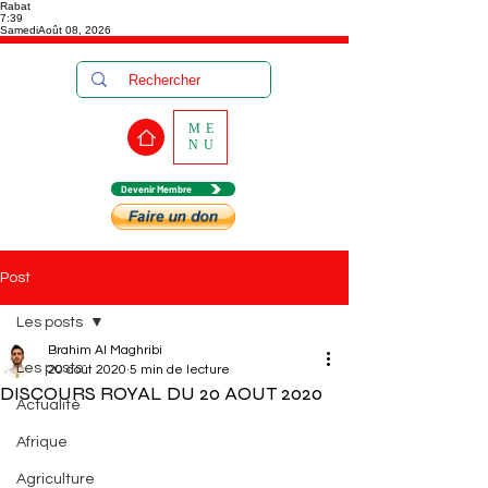
Rabat
7:39
Samedi
Août 08, 2026
ME
NU
Devenir Membre
Post
Les posts
Brahim Al Maghribi
Les posts
20 août 2020
5 min de lecture
DISCOURS ROYAL DU 20 AOUT 2020
Actualité
Afrique
Agriculture