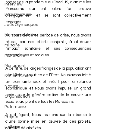
phases de la pandémie du Covid-19, a animé les 
Interview
Marocains qui ont alors fait preuve 
Infrastructure
d’engagement et se sont collectivement 
engagés.
Jeux Olympiques
Marocains Juifs
Au cours de cette période de crise, nous avons 
réussi, par nos efforts conjoints, à atténuer 
Militaire
l’impact sanitaire et ses conséquences 
économiques et sociales.
Monarchie
Monument
A ce titre, de larges franges de la population ont 
bénéficié du soutien de l’Etat. Nous avons initié 
Nations Unies
un plan ambitieux et inédit pour la relance 
Nature
économique et Nous avons impulsé un grand 
projet pour la généralisation de la couverture 
Organisation
sociale, au profit de tous les Marocains.
Patrimoine
A cet égard, Nous insistons sur la nécessité 
Projets
d’une bonne mise en œuvre de ces projets, 
Religion
dans les délais fixés.