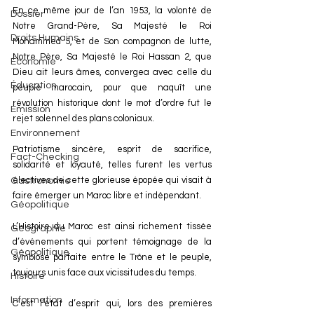
En ce même jour de l’an 1953, la volonté de 
Dossier
Notre Grand-Père, Sa Majesté le Roi 
Droits Humains
Mohammed 5, et de Son compagnon de lutte, 
Notre Père, Sa Majesté le Roi Hassan 2, que 
Économie
Dieu ait leurs âmes, convergea avec celle du 
Éducation
peuple marocain, pour que naquît une 
révolution historique dont le mot d’ordre fut le 
Émission
rejet solennel des plans coloniaux.
Environnement
Patriotisme sincère, esprit de sacrifice, 
Fact-Checking
solidarité et loyauté, telles furent les vertus 
électives de cette glorieuse épopée qui visait à 
Gastronomie
faire émerger un Maroc libre et indépendant.
Géopolitique
L’Histoire du Maroc est ainsi richement tissée 
Géographie
d’événements qui portent témoignage de la 
Géopolitique
symbiose parfaite entre le Trône et le peuple, 
toujours unis face aux vicissitudes du temps.
Histoire
Information
C’est l’état d’esprit qui, lors des premières 