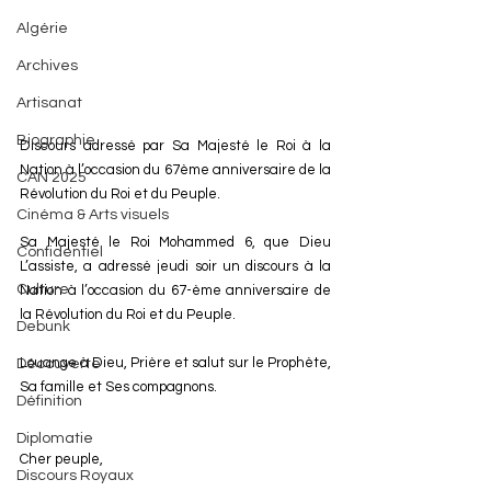
Algérie
Archives
Artisanat
Biographie
Discours adressé par Sa Majesté le Roi à la 
Nation à l’occasion du 67ème anniversaire de la 
CAN 2025
Révolution du Roi et du Peuple.
Cinéma & Arts visuels
Sa Majesté le Roi Mohammed 6, que Dieu 
Confidentiel
L’assiste, a adressé jeudi soir un discours à la 
Culture
Nation à l’occasion du 67-ème anniversaire de 
la Révolution du Roi et du Peuple.
Debunk
Louange à Dieu, Prière et salut sur le Prophète, 
Découverte
Sa famille et Ses compagnons.
Définition
Diplomatie
Cher peuple,
Discours Royaux