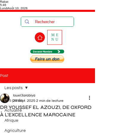
Rabat
5:46
Lundi
Août 10, 2026
ME
NU
Devenir Membre
Post
Les posts
louel3arabiya
Les posts
24 sept. 2025
2 min de lecture
DR YOUSSEF EL AZOUZI, DE OXFORD
Actualité
À L’EXCELLENCE MAROCAINE
Afrique
Agriculture