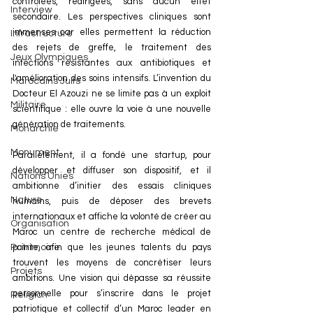
contrôlées, redirigées, sans aucun effet 
Interview
secondaire. Les perspectives cliniques sont 
immenses car elles permettent la réduction 
Infrastructure
des rejets de greffe, le traitement des 
Jeux Olympiques
infections résistantes aux antibiotiques et 
l'amélioration des soins intensifs. L’invention du 
Marocains Juifs
Docteur El Azouzi ne se limite pas à un exploit 
Militaire
scientifique : elle ouvre la voie à une nouvelle 
génération de traitements. 
Monarchie
Monument
Parallèlement, il a fondé une startup, pour 
développer et diffuser son dispositif, et il 
Nations Unies
ambitionne d’initier des essais cliniques 
Nature
humains, puis de déposer des brevets 
internationaux et affiche la volonté de créer au 
Organisation
Maroc un centre de recherche médical de 
Patrimoine
pointe, afin que les jeunes talents du pays 
trouvent les moyens de concrétiser leurs 
Projets
ambitions. Une vision qui dépasse sa réussite 
personnelle pour s’inscrire dans le projet 
Religion
patriotique et collectif d’un Maroc leader en 