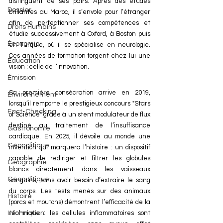
distinguent de ses pairs. Après des études 
Dossier
brillantes au Maroc, il s’envole pour l’étranger 
afin de perfectionner ses compétences et 
Droits Humains
étudie successivement à Oxford, à Boston puis 
Économie
en Turquie, où il se spécialise en neurologie. 
Ces années de formation forgent chez lui une 
Éducation
vision : celle de l’innovation.
Émission
Sa première consécration arrive en 2019, 
Environnement
lorsqu’il remporte le prestigieux concours "Stars 
Fact-Checking
of Science" grâce à un stent modulateur de flux 
destiné au traitement de l’insuffisance 
Gastronomie
cardiaque. En 2025, il dévoile au monde une 
Géopolitique
invention qui marquera l’histoire : un dispositif 
capable de rediriger et filtrer les globules 
Géographie
blancs directement dans les vaisseaux 
Géopolitique
sanguins, sans avoir besoin d’extraire le sang 
du corps. Les tests menés sur des animaux 
Histoire
(porcs et moutons) démontrent l’efficacité de la 
Information
technique : les cellules inflammatoires sont 