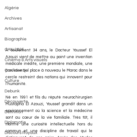
Algérie
Archives
Artisanat
Biographie
CAN 2025
À seulement 34 ans, le Docteur Youssef El 
Azouzi vient de mettre au point une invention 
Cinéma & Arts visuels
médicale inédite, une première mondiale, une 
Confidentiel
prouesse qui place à nouveau le Maroc dans le 
cercle restreint des nations qui innovent pour 
Culture
l’humanité.
Debunk
Né en 1991 et fils du réputé neurochirurgien 
Découverte
Mustapha El Azouzi, Youssef grandit dans un 
environnement où la science et la médecine 
Définition
sont au cœur de la vie familiale. Très tôt, il 
Diplomatie
montre une curiosité intellectuelle hors du 
commun et une discipline de travail qui le 
Discours Royaux