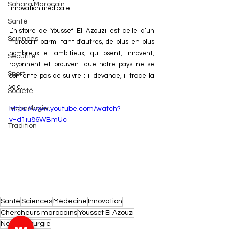
Sahara Marocain
innovation médicale.
Santé
L’histoire de Youssef El Azouzi est celle d’un 
Sciences
marocain parmi tant d'autres, de plus en plus 
nombreux et ambitieux, qui osent, innovent, 
Sécurité
rayonnent et prouvent que notre pays ne se 
Sport
contente pas de suivre : il devance, il trace la 
voie. 
Société
Technologie
https://www.youtube.com/watch?
v=d1iu86WBmUc
Tradition
Santé
Sciences
Médecine
Innovation
Chercheurs marocains
Youssef El Azouzi
Neurochirurgie