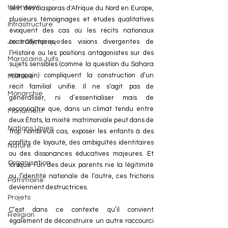
Interview
sein des diasporas d'Afrique du Nord en Europe, 
plusieurs témoignages et études qualitatives 
Infrastructure
évoquent des cas où les récits nationaux 
Jeux Olympiques
contradictoires, les visions divergentes de 
l’Histoire ou les positions antagonistes sur des 
Marocains Juifs
sujets sensibles (comme la question du Sahara 
marocain) compliquent la construction d’un 
Militaire
récit familial unifié. Il ne s’agit pas de 
Monarchie
généraliser, ni d’essentialiser mais de 
reconnaître que, dans un climat tendu entre 
Monument
deux États, la mixité matrimoniale peut dans de 
Nations Unies
trop nombreux cas, exposer les enfants à des 
conflits de loyauté, des ambiguïtés identitaires 
Nature
ou des dissonances éducatives majeures. Et 
Organisation
lorsque l’un des deux parents nie la légitimité 
ou l’identité nationale de l’autre, ces frictions 
Patrimoine
deviennent destructrices.
Projets
C’est dans ce contexte qu’il convient 
Religion
également de déconstruire un autre raccourci 