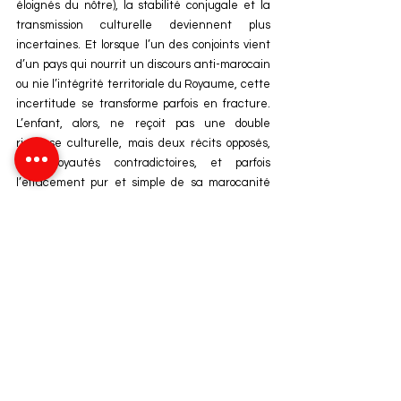
éloignés du nôtre), la stabilité conjugale et la 
transmission culturelle deviennent plus 
incertaines. Et lorsque l’un des conjoints vient 
d’un pays qui nourrit un discours anti-marocain 
ou nie l’intégrité territoriale du Royaume, cette 
incertitude se transforme parfois en fracture. 
L’enfant, alors, ne reçoit pas une double 
richesse culturelle, mais deux récits opposés, 
deux loyautés contradictoires, et parfois 
l’effacement pur et simple de sa marocanité 
par un parent ou une belle-famille hostile. 
L’endogamie réduit ces frictions, protège la 
continuité éducative et garde les ressources 
matérielles et symboliques au sein de la nation. 
Le Maroc est déjà divers en son sein (arabe, 
amazigh, sahraoui, andalou) et préserver cette 
pluralité interne exige un cadre commun solide. 
L’endogamie y contribue sans fermer la porte 
aux échanges, aux études, aux affaires ni au 
dialogue avec le monde. Aujourd’hui, choisir 