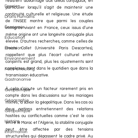
résistent davantage aux aléas conjugaux, en 
Dossier
particulier lorsqu’il s’agit de maintenir une 
continuité culturelle et religieuse. Une étude 
Droits Humains
de l’INSEE montre que parmi les couples 
Économie
immigrés vivant en France, ceux issus d’une 
même origine ont une longévité conjugale plus 
Éducation
élevée. D'autres recherches, comme celles de 
Émission
Beate Collet (Université Paris Descartes), 
rappellent que plus l’écart culturel entre 
Environnement
conjoints est grand, plus les ajustements sont 
complexes, tant dans le quotidien que dans la 
Fact-Checking
transmission éducative.
Gastronomie
À cela s’ajoute un facteur rarement pris en 
Géopolitique
compte dans les discussions sur les mariages 
Géographie
mixtes , à savoir la géopolitique. Dans les cas où 
deux nations entretiennent des relations 
Géopolitique
hostiles ou conflictuelles comme c’est le cas 
Histoire
entre le Maroc et l’Algérie, la stabilité conjugale 
peut être affectée par des tensions 
Information
structurelles qui dépassent le cadre privé. Au 