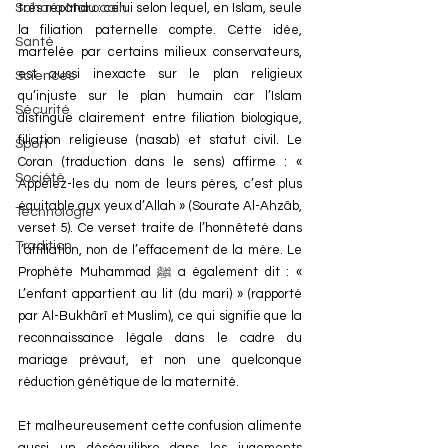
Sahara Marocain
très répandu : celui selon lequel, en Islam, seule 
la filiation paternelle compte. Cette idée, 
Santé
martelée par certains milieux conservateurs, 
est aussi inexacte sur le plan religieux 
Sciences
qu’injuste sur le plan humain car l’Islam 
Sécurité
distingue clairement entre filiation biologique, 
filiation religieuse (nasab) et statut civil. Le 
Sport
Coran (traduction dans le sens) affirme : « 
Société
Appelez-les du nom de leurs pères, c’est plus 
équitable aux yeux d’Allah » (Sourate Al-Ahzâb, 
Technologie
verset 5). Ce verset traite de l’honnêteté dans 
Tradition
l’affiliation, non de l’effacement de la mère. Le 
Prophète Muhammad ﷺ
 a également dit : « 
L’enfant appartient au lit (du mari) » (rapporté 
par Al-Bukhârî et Muslim), ce qui signifie que la 
reconnaissance légale dans le cadre du 
mariage prévaut, et non une quelconque 
réduction génétique de la maternité. 
Et malheureusement cette confusion alimente 