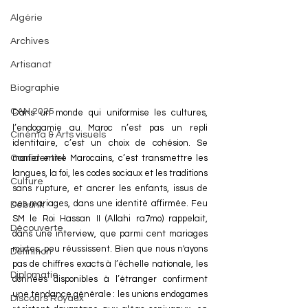
Algérie
Archives
Artisanat
Biographie
CAN 2025
Dans un monde qui uniformise les cultures, 
l’endogamie au Maroc n’est pas un repli 
Cinéma & Arts visuels
identitaire, c’est un choix de cohésion. Se 
Confidentiel
marier entre Marocains, c’est transmettre les 
langues, la foi, les codes sociaux et les traditions 
Culture
sans rupture, et ancrer les enfants, issus de 
ces mariages, dans une identité affirmée. Feu 
Debunk
SM le Roi Hassan II (Allahi ra7mo) rappelait, 
Découverte
dans une interview, que parmi cent mariages 
mixtes, peu réussissent. Bien que nous n'ayons 
Définition
pas de chiffres exacts à l’échelle nationale, les 
Diplomatie
données disponibles à l’étranger confirment 
une tendance générale : les unions endogames 
Discours Royaux