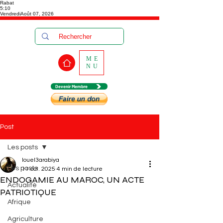
Rabat
5:10
Vendredi
Août 07, 2026
ME
NU
Devenir Membre
Post
Les posts
louel3arabiya
Les posts
11 oct. 2025
4 min de lecture
ENDOGAMIE AU MAROC, UN ACTE
Actualité
PATRIOTIQUE
Afrique
Agriculture