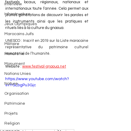
festivals locaux, régionaux, nationaux et 
Interview
internationaux toute l’année. Cela permet aux 
Infrastructure
jeunes générations de découvrir les paroles et 
les instruments ainsi que les pratiques et 
Jeux Olympiques
rituels liés à la culture du gnaoua.
Marocains Juifs
UNESCO : Inscrit en 2019 sur la Liste marocaine 
Militaire
représentative du patrimoine culturel 
immatériel de l’humanité.
Monarchie
Monument
Website : 
www.festival-gnaoua.net
Nations Unies
https://www.youtube.com/watch?
Nature
v=YGLbgPu3Gjc
Organisation
Patrimoine
Projets
Religion