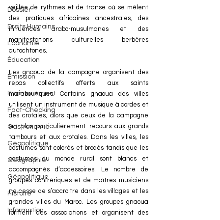
veillée de rythmes et de transe où se mêlent 
Dossier
des pratiques africaines ancestrales, des 
Droits Humains
influences arabo-musulmanes et des 
manifestations culturelles berbères 
Économie
autochtones. 
Éducation
Les gnaoua de la campagne organisent des 
Émission
repas collectifs offerts aux saints 
Environnement
maraboutiques. Certains gnaoua des villes 
utilisent un instrument de musique à cordes et 
Fact-Checking
des crotales, alors que ceux de la campagne 
ont plus particulièrement recours aux grands 
Gastronomie
tambours et aux crotales. Dans les villes, les 
Géopolitique
costumes sont colorés et brodés tandis que les 
costumes du monde rural sont blancs et 
Géographie
accompagnés d’accessoires. Le nombre de 
Géopolitique
groupes confrériques et de maîtres musiciens 
ne cesse de s’accroitre dans les villages et les 
Histoire
grandes villes du Maroc. Les groupes gnaoua 
Information
forment des associations et organisent des 