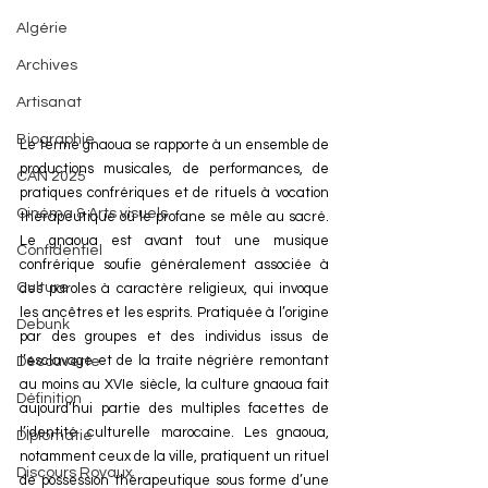
Algérie
Archives
Artisanat
Biographie
Le terme gnaoua se rapporte à un ensemble de 
productions musicales, de performances, de 
CAN 2025
pratiques confrériques et de rituels à vocation 
Cinéma & Arts visuels
thérapeutique où le profane se mêle au sacré. 
Le gnaoua est avant tout une musique 
Confidentiel
confrérique soufie généralement associée à 
Culture
des paroles à caractère religieux, qui invoque 
les ancêtres et les esprits. Pratiquée à l’origine 
Debunk
par des groupes et des individus issus de 
l’esclavage et de la traite négrière remontant 
Découverte
au moins au XVIe siècle, la culture gnaoua fait 
Définition
aujourd’hui partie des multiples facettes de 
l’identité culturelle marocaine. Les gnaoua, 
Diplomatie
notamment ceux de la ville, pratiquent un rituel 
Discours Royaux
de possession thérapeutique sous forme d’une 