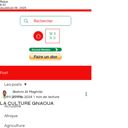
Rabat
8:42
Jeudi
Août 06, 2026
ME
NU
Devenir Membre
Post
Les posts
Brahim Al Maghribi
Les posts
27 mai 2024
1 min de lecture
LA CULTURE GNAOUA
Actualité
Afrique
Agriculture