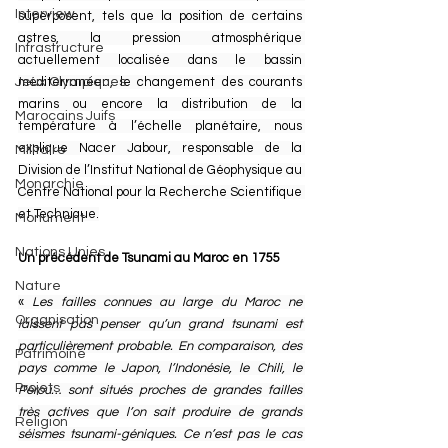
Interview
superposent, tels que la position de certains 
astres, la pression atmosphérique 
Infrastructure
actuellement localisée dans le bassin 
Jeux Olympiques
méditerranéen, le changement des courants 
marins ou encore la distribution de la 
Marocains Juifs
température à l’échelle planétaire, nous 
explique Nacer Jabour, responsable de la 
Militaire
Division de l’Institut National de Géophysique au 
Monarchie
Centre National pour la Recherche Scientifique 
et Technique.
Monument
Nations Unies
Un précédent de Tsunami au Maroc en 1755
Nature
« 
Les failles connues au large du Maroc ne 
Organisation
laissent pas penser qu’un grand tsunami est 
particulièrement probable. En comparaison, des 
Patrimoine
pays comme le Japon, l’Indonésie, le Chili, le 
Projets
Pérou… sont situés proches de grandes failles 
très actives que l’on sait produire de grands 
Religion
séismes tsunami-géniques. Ce n’est pas le cas 