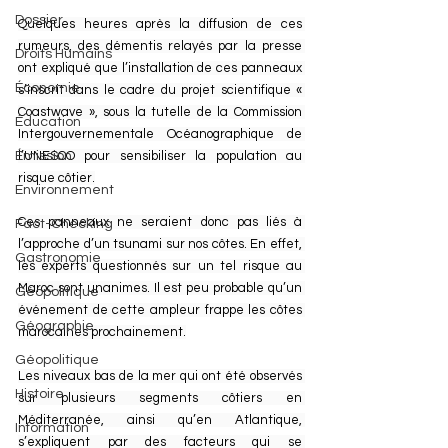
Dossier
Quelques heures après la diffusion de ces 
rumeurs, des démentis relayés par la presse 
Droits Humains
ont expliqué que l’installation de ces panneaux 
Économie
s’inscrit dans le cadre du projet scientifique « 
Coastwave », sous la tutelle de la Commission 
Éducation
Intergouvernementale Océanographique de 
Émission
l’UNESCO pour sensibiliser la population au 
risque côtier.
Environnement
Ces panneaux ne seraient donc pas liés à 
Fact-Checking
l’approche d’un tsunami sur nos côtes. En effet, 
Gastronomie
les experts questionnés sur un tel risque au 
Maroc sont unanimes. Il est peu probable qu’un 
Géopolitique
événement de cette ampleur frappe les côtes 
Géographie
marocaines prochainement.
Géopolitique
Les niveaux bas de la mer qui ont été observés 
Histoire
sur plusieurs segments côtiers en 
Méditerranée, ainsi qu’en Atlantique, 
Information
s’expliquent par des facteurs qui se 