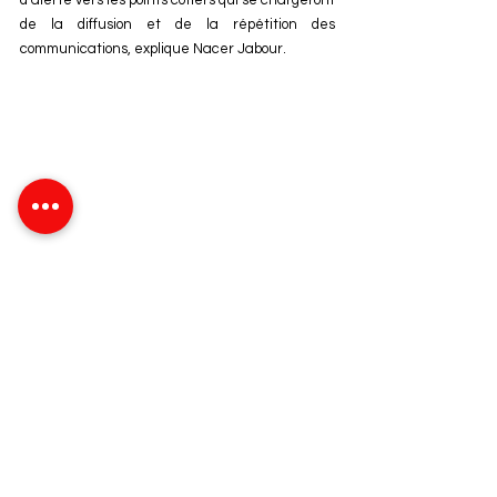
d’alerte vers les points côtiers qui se chargeront 
de la diffusion et de la répétition des 
communications, explique Nacer Jabour.
Environnement
Catastrophe
Tsunami
Environnement