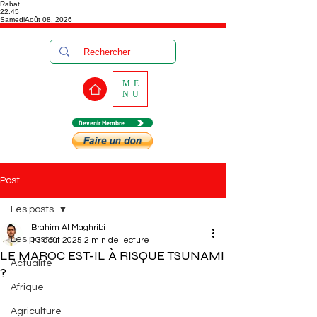
Rabat
22:45
Samedi
Août 08, 2026
ME
NU
Devenir Membre
Post
Les posts
Brahim Al Maghribi
Les posts
13 août 2025
2 min de lecture
LE MAROC EST-IL À RISQUE TSUNAMI
Actualité
?
Afrique
Agriculture