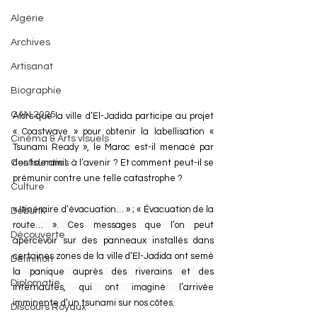
Algérie
Archives
Artisanat
Biographie
CAN 2025
Alors que la ville d’El-Jadida participe au projet 
« Coastwave » pour obtenir la labellisation « 
Cinéma & Arts visuels
Tsunami Ready », le Maroc est-il menacé par 
Confidentiel
des tsunamis à l’avenir ? Et comment peut-il se 
prémunir contre une telle catastrophe ?
Culture
« Itinéraire d’évacuation… » ; « Évacuation de la 
Debunk
route… ». Ces messages que l’on peut 
Découverte
apercevoir sur des panneaux installés dans 
certaines zones de la ville d’El-Jadida ont semé 
Définition
la panique auprès des riverains et des 
Diplomatie
internautes, qui ont imaginé l’arrivée 
imminente d’un tsunami sur nos côtes.
Discours Royaux