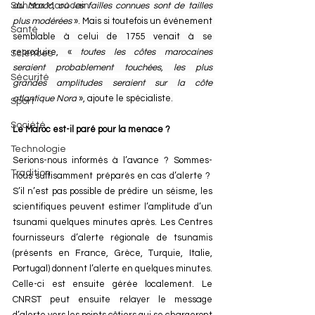
Sahara Marocain
du Maroc, où les failles connues sont de tailles 
plus modérées 
». Mais si toutefois un événement 
Santé
semblable à celui de 1755 venait à se 
reproduire, «
 toutes les côtes marocaines 
Sciences
seraient probablement touchées, les plus 
Sécurité
grandes amplitudes seraient sur la côte 
atlantique Nord
 », ajoute le spécialiste.
Sport
Société
Le Maroc est-il paré pour la menace ?
Technologie
Serions-nous informés à l’avance ? Sommes-
Tradition
nous suffisamment préparés en cas d’alerte ?  
S’il n’est pas possible de prédire un séisme, les 
scientifiques peuvent estimer l’amplitude d’un 
tsunami quelques minutes après. Les Centres 
fournisseurs d’alerte régionale de tsunamis 
(présents en France, Grèce, Turquie, Italie, 
Portugal) donnent l’alerte en quelques minutes. 
Celle-ci est ensuite gérée localement. Le 
CNRST peut ensuite relayer le message 