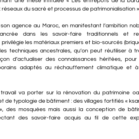
ant une thèse intitulée « Les entrepôts de la barak
 : réseaux du sacré et processus de patrimonialisation »
 son agence au Maroc, en manifestant l’ambition nob
ancrée dans les savoir-faire traditionnels et r
 privilégie les matériaux premiers et bio-sourcés (briqu
 des techniques ancestrales, qu’on peut réutiliser à t
çon d’actualiser des connaissances héritées, pour 
orains adaptés au réchauffement climatique et à 
ravail va porter sur la rénovation du patrimoine oa
et de typologie de bâtiment : des villages fortifiés « ksar
r », des mosquées mais aussi la conception de bâtim
ctant des savoir-faire acquis au fil de cette expé