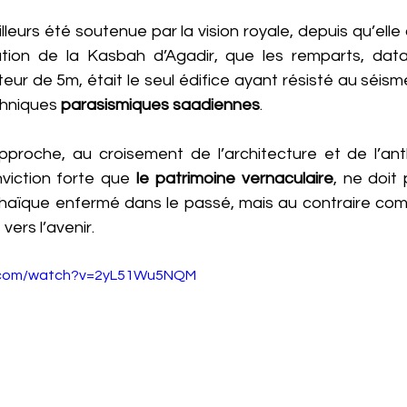
leurs été soutenue par la vision royale, depuis qu’elle
tation de la Kasbah d’Agadir, que les remparts, dat
eur de 5m, était le seul édifice ayant résisté au séisme 
chniques 
parasismiques saadiennes
. 
approche, au croisement de l’architecture et de l’anth
viction forte que 
le patrimoine vernaculaire
, ne doit 
haïque enfermé dans le passé, mais au contraire co
vers l’avenir.
e.com/watch?v=2yL51Wu5NQM