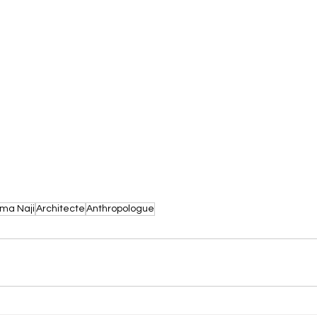
ima Naji
Architecte
Anthropologue