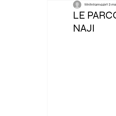
titritntamazirt
3 mi
CAN 2025
Cinéma & Arts v
LE PARC
NAJI
Diplomatie
Discours Roya
Environnement
Fact-Che
Histoire
Information