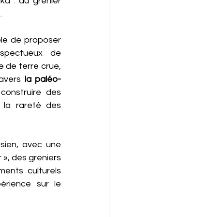
a : du grenier 
. 
le de proposer 
espectueux de 
e de terre crue, 
ravers 
la paléo-
construire des 
la rareté des 
sien, avec une 
 », des greniers 
ents culturels 
rience sur le 