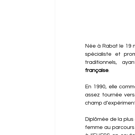
Née à Rabat le 19 m
spécialiste et pro
traditionnels,  aya
française
. 
En 1990, elle comme
assez tournée vers l
champ d’expériment
Diplômée de la plus 
femme au parcours 