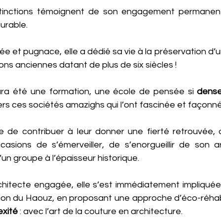
stinctions témoignent de son engagement permanent
urable. 
e et pugnace, elle a dédié sa vie à la préservation d’u
ions anciennes datant de plus de six siècles ! 
ura été une formation, une école de pensée si 
dens
rs ces sociétés amazighs qui l’ont fascinée et façonné
e de contribuer à leur donner une fierté retrouvée, 
ccasions de s’émerveiller, de s’enorgueillir de son ar
d’un groupe à l’épaisseur historique.
rchitecte engagée, elle s’est immédiatement impliquée 
ion du Haouz, en proposant une approche d’éco-réhabil
exité
 : avec l’art de la couture en architecture. 