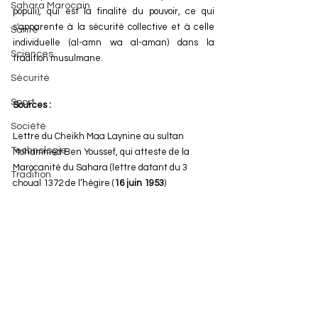
Sahara Marocain
populi), qui est la finalité du pouvoir, ce qui 
s'apparente à la sécurité collective et à celle 
Santé
individuelle (al-amn wa al-aman) dans la 
Sciences
tradition musulmane.
Sécurité
Sport
Sources :
Société
Lettre du Cheikh Maa Laynine au sultan 
Technologie
Mohammed Ben Youssef, qui atteste de la 
Marocanité du Sahara (lettre datant du 3 
Tradition
choual 1372 de l’hégire (
16 juin 1953
)