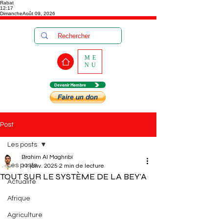
Rabat
12:17
Dimanche
Août 09, 2026
ME
NU
Devenir Membre
Post
Les posts
Brahim Al Maghribi
Les posts
11 janv. 2025
2 min de lecture
TOUT SUR LE SYSTÈME DE LA BEY'A
Actualité
Afrique
Agriculture