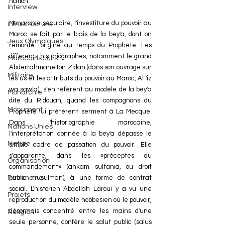
nation.
Interview
Monarchie séculaire, l'investiture du pouvoir au 
Infrastructure
Maroc se fait par le biais de la bey'a, dont on 
Jeux Olympiques
remonte l'origine au temps du Prophète. Les 
différents historiographes, notamment le grand 
Marocains Juifs
Abderrahmane Ibn Zidan (dans son ouvrage sur 
Militaire
les us et les attributs du pouvoir au Maroc, Al 'iz 
wa sawla), s'en réfèrent au modèle de la bey'a 
Monarchie
dite du Ridouan, quand les compagnons du 
Monument
Prophète lui prêtèrent serment à La Mecque. 
Dans l'historiographie marocaine, 
Nations Unies
l'interprétation donnée à la bey'a dépasse le 
Nature
simple cadre de passation du pouvoir. Elle 
s'apparente, dans les «préceptes du 
Organisation
commandement» (ahkam sultania, ou droit 
public musulman), à une forme de contrat 
Patrimoine
social. L'historien Abdellah Laroui y a vu une 
Projets
reproduction du modèle hobbesien où le pouvoir, 
désormais concentré entre les mains d'une 
Religion
seule personne, confère le salut public (salus 