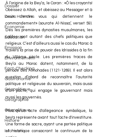
À l’origine de la Bey’a, le Coran : «Ô les croyants! 
Dossier
Obéissez à Allah, et obéissez au Messager et à 
ceux d'entre vous qui détiennent le 
Droits Humains
commandement» (sourate Al-Nissa’, verset 59). 
Économie
Dès les premières dynasties musulmanes, les 
califes sont autant des chefs politiques que 
Éducation
religieux. C’est d’ailleurs aussi le cas du Maroc à 
Émission
travers la prise de pouvoir des Idrissides à la fin 
du VIIIème siècle. Les premières traces de 
Environnement
Bey’a au Maroc datent, notamment, de la 
Fact-Checking
période des Almohades (1121-1269). Il est alors 
question d’abord de reconnaître l’autorité 
Gastronomie
politique et religieuse du souverain, mais aussi 
Géopolitique
d’un pacte, qui engage le gouvernant mais 
aussi les gouvernés.
Géographie
Géopolitique
Plus qu'un acte d'allégeance symbolique, la 
bey'a représente avant tout l'acte d'investiture. 
Histoire
Une forme de sacre, ayant une portée politique 
et historique consacrant le continuum de la 
Information