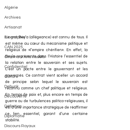
Algérie
Archives
Artisanat
Le mot Bey’a (allégeance) est connu de tous. Il 
Biographie
est même au cœur du mécanisme politique et 
CAN 2025
religieux de «l’empire chérifien». En effet, la 
Bey’a représente dans l’Histoire l’essentiel de 
Cinéma & Arts visuels
la relation entre le souverain et ses sujets. 
Confidentiel
C’est un pacte entre le gouvernant et les 
gouvernés. Ce contrat vient sceller un accord 
Culture
de principe selon lequel le souverain est 
Debunk
reconnu comme un chef politique et religieux. 
En temps de paix et, plus encore en temps de 
Découverte
guerre ou de turbulences politico-religieuses, il 
Définition
est d’une importance stratégique de réaffirmer 
ce lien essentiel, garant d’une certaine 
Diplomatie
stabilité. 
Discours Royaux