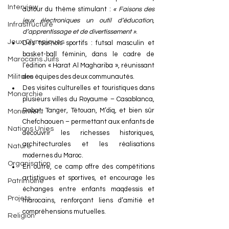
Interview
autour du thème stimulant : 
« Faisons des 
jeux électroniques un outil d’éducation, 
Infrastructure
d’apprentissage et de divertissement »
.
Jeux Olympiques
Des tournois sportifs : futsal masculin et 
basket-ball féminin, dans le cadre de 
Marocains Juifs
l’édition « Harat Al Maghariba », réunissant 
Militaire
des équipes des deux communautés.
Des visites culturelles et touristiques dans 
Monarchie
plusieurs villes du Royaume – Casablanca, 
Rabat, Tanger, Tétouan, M’diq, et bien sûr 
Monument
Chefchaouen – permettant aux enfants de 
Nations Unies
découvrir les richesses historiques, 
architecturales et les réalisations 
Nature
modernes du Maroc.
Organisation
En outre, ce camp offre des compétitions 
artistiques et sportives, et encourage les 
Patrimoine
échanges entre enfants maqdessis et 
Projets
marocains, renforçant liens d’amitié et 
compréhensions mutuelles.
Religion