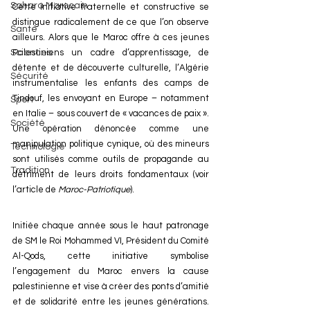
Sahara Marocain
Cette initiative fraternelle et constructive se 
distingue radicalement de ce que l’on observe 
Santé
ailleurs. Alors que le Maroc offre à ces jeunes 
Sciences
Palestiniens un cadre d’apprentissage, de 
détente et de découverte culturelle, l’Algérie 
Sécurité
instrumentalise les enfants des camps de 
Tindouf, les envoyant en Europe – notamment 
Sport
en Italie – sous couvert de « vacances de paix ». 
Société
Une opération dénoncée comme une 
manipulation politique cynique, où des mineurs 
Technologie
sont utilisés comme outils de propagande au 
Tradition
détriment de leurs droits fondamentaux (voir 
l’article de 
Maroc-Patriotique
).
Initiée chaque année sous le haut patronage 
de SM le Roi Mohammed VI, Président du Comité 
Al-Qods, cette initiative symbolise 
l’engagement du Maroc envers la cause 
palestinienne et vise à créer des ponts d’amitié 
et de solidarité entre les jeunes générations. 