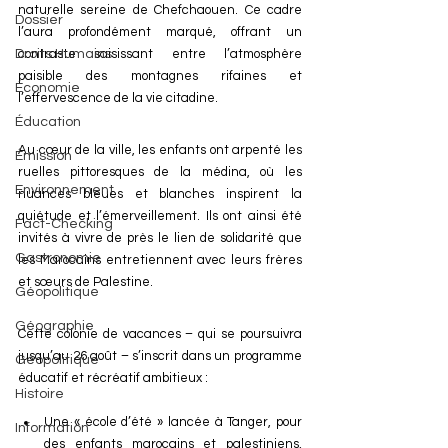
naturelle sereine de Chefchaouen. Ce cadre 
Dossier
l’aura profondément marqué, offrant un 
Droits Humains
contraste saisissant entre l’atmosphère 
paisible des montagnes rifaines et 
Économie
l’effervescence de la vie citadine.
Éducation
Au cœur de la ville, les enfants ont arpenté les 
Émission
ruelles pittoresques de la médina, où les 
Environnement
nuances bleues et blanches inspirent la 
quiétude et l’émerveillement. Ils ont ainsi été 
Fact-Checking
invités à vivre de près le lien de solidarité que 
Gastronomie
les Marocains entretiennent avec leurs frères 
et sœurs de Palestine.
Géopolitique
Géographie
Cette colonie de vacances – qui se poursuivra 
jusqu’au 26 août – s’inscrit dans un programme 
Géopolitique
éducatif et récréatif ambitieux :
Histoire
Une « école d’été » lancée à Tanger, pour 
Information
des enfants marocains et palestiniens, 