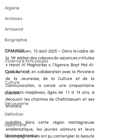
Algérie
Archives
Artisanat
Biographie
CAN 2025
Chefchaouen, 15 août 2025 – Dans le cadre de 
la 16ᵉ édition des colonies de vacances intitulée 
Cinéma & Arts visuels
« Harat Al Maghariba », l’Agence Bayt Mal Al-
Confidentiel
Qods Acharif, en collaboration avec le Ministère 
de la Jeunesse, de la Culture et de la 
Culture
Communication, a convié une cinquantaine 
d’enfants maqdessis, âgés de 11 à 14 ans, à 
Debunk
découvrir les charmes de Chefchaouen et ses 
Découverte
environs.
Définition
Installés dans cette région montagneuse 
Diplomatie
emblématique, les jeunes visiteurs et leurs 
Discours Royaux
accompagnateurs ont pu contempler la beauté 