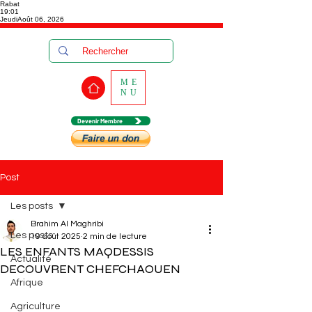
Rabat
19:01
Jeudi
Août 06, 2026
ME
NU
Devenir Membre
Post
Les posts
Brahim Al Maghribi
Les posts
19 août 2025
2 min de lecture
LES ENFANTS MAQDESSIS
Actualité
DECOUVRENT CHEFCHAOUEN
Afrique
Agriculture