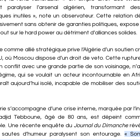
t paralyser l’arsenal algérien, transformant de
ques inutiles », note un observateur. Cette relation dé
ssivement sans obtenir de garanties politiques, expose l
tout sur le hard power au détriment d’alliances solides.
 comme allié stratégique prive l’Algérie d’un soutien cr
, où Moscou dispose d’un droit de veto. Cette rupture 
 conflit avec une grande partie de son voisinage, n’a
ime, qui se voulait un acteur incontournable en Afri
ît aujourd’hui isolé, incapable de mobiliser des souti
érie s’accompagne d’une crise interne, marquée par l’ins
madjid Tebboune, âgé de 80 ans, est dépeint comme
ible. Une récente enquête du 
Journal du Dimanche
 rév
s sautes d’humeur paralysent son entourage. 
« Son