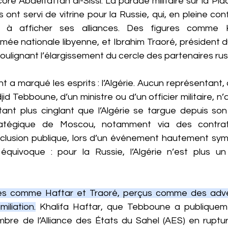
core Abdelfattah al-Sissi. La parade militaire sur la Pla
s ont servi de vitrine pour la Russie, qui, en pleine co
u à afficher ses alliances. Des figures comme Kh
ée nationale libyenne, et Ibrahim Traoré, président du
oulignant l’élargissement du cercle des partenaires rus
 a marqué les esprits : l’Algérie. Aucun représentant, qu
d Tebboune, d’un ministre ou d’un officier militaire, n’a
ant plus cinglant que l’Algérie se targue depuis so
tratégique de Moscou, notamment via des contra
clusion publique, lors d’un événement hautement symb
uivoque : pour la Russie, l’Algérie n’est plus un 
ures comme Haftar et Traoré, perçus comme des adver
miliation.
 Khalifa Haftar, que Tebboune a publiquemen
bre de l’Alliance des États du Sahel (AES) en ruptur