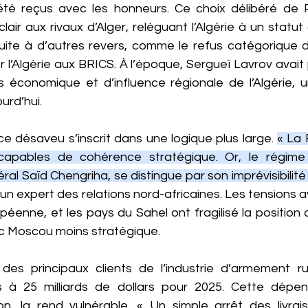
 été reçus avec les honneurs. Ce choix délibéré de 
lair aux rivaux d’Alger, reléguant l’Algérie à un statut
 suite à d’autres revers, comme le refus catégorique d
r l’Algérie aux BRICS. À l’époque, Sergueï Lavrov avait 
économique et d’influence régionale de l’Algérie, u
urd’hui.
ce désaveu s’inscrit dans une logique plus large. 
« La R
, capables de cohérence stratégique. Or, le régime 
al Saïd Chengriha, se distingue par son imprévisibilit
 un expert des relations nord-africaines. Les tensions av
péenne, et les pays du Sahel ont fragilisé la position d
c Moscou moins stratégique.
n des principaux clients de l’industrie d’armement r
à 25 milliards de dollars pour 2025. Cette dépend
on, la rend vulnérable. « Un simple arrêt des livrai