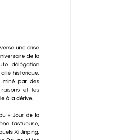
verse une crise 
versaire de la 
te délégation 
ié historique, 
, miné par des 
raisons et les 
e à la dérive.
 « Jour de la 
ène fastueuse, 
els Xi Jinping, 