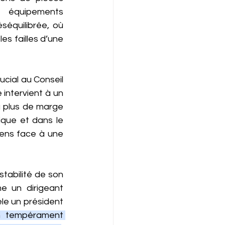
s équipements 
séquilibrée, où 
es failles d’une 
ucial au Conseil 
intervient à un 
 plus de marge 
que et dans le 
ens face à une 
tabilité de son 
 un dirigeant 
èle un président 
 tempérament 