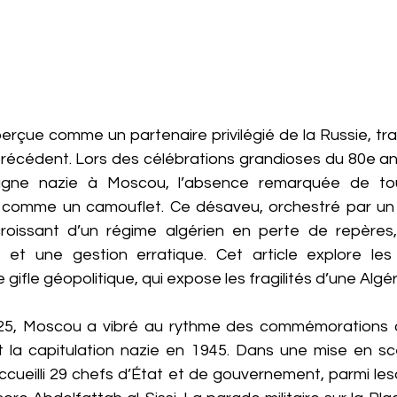
 perçue comme un partenaire privilégié de la Russie, tra
récédent. Lors des célébrations grandioses du 80e anni
emagne nazie à Moscou, l’absence remarquée de tou
comme un camouflet. Ce désaveu, orchestré par un all
 croissant d’un régime algérien en perte de repères
 et une gestion erratique. Cet article explore les 
 gifle géopolitique, qui expose les fragilités d’une Algéri
25, Moscou a vibré au rythme des commémorations du
t la capitulation nazie en 1945. Dans une mise en sc
ccueilli 29 chefs d’État et de gouvernement, parmi lesqu