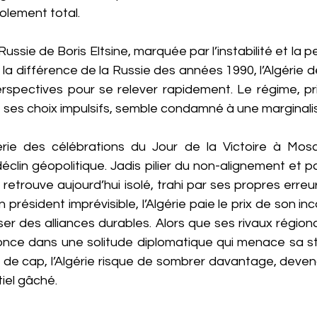
olement total.
Russie de Boris Eltsine, marquée par l’instabilité et la pe
la différence de la Russie des années 1990, l’Algérie de
erspectives pour se relever rapidement. Le régime, pri
 ses choix impulsifs, semble condamné à une marginalis
lgérie des célébrations du Jour de la Victoire à Mo
clin géopolitique. Jadis pilier du non-alignement et pa
 retrouve aujourd’hui isolé, trahi par ses propres erreu
 président imprévisible, l’Algérie paie le prix de son i
ser des alliances durables. Alors que ses rivaux régio
fonce dans une solitude diplomatique qui menace sa sta
de cap, l’Algérie risque de sombrer davantage, deven
iel gâché.