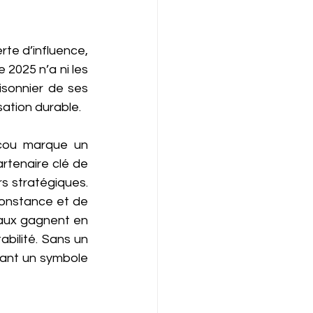
rte d’influence, 
 2025 n’a ni les 
sonnier de ses 
ation durable.
scou marque un 
rtenaire clé de 
rs stratégiques. 
nconstance et de 
naux gagnent en 
bilité. Sans un 
ant un symbole 