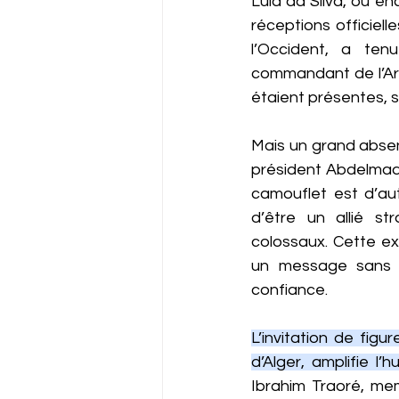
Lula da Silva, ou en
réceptions officielle
l’Occident, a ten
commandant de l’Arm
étaient présentes, s
Mais un grand absent
président Abdelmadji
camouflet est d’aut
d’être un allié s
colossaux. Cette ex
un message sans éq
confiance.
L’invitation de fig
d’Alger, amplifie l’hu
Ibrahim Traoré, mem