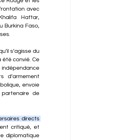
ce Rouge et les 
nfrontation avec 
alifa Haftar, 
 Burkina Faso, 
ses.
’il s’agisse du 
 été convié. Ce 
n indépendance 
ts d’armement 
olique, envoie 
partenaire de 
saires directs 
t critiqué, et 
e diplomatique 