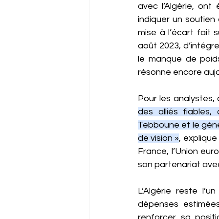
avec l’Algérie, ont
indiquer un soutien c
mise à l’écart fait
août 2023, d’intégre
le manque de poids 
résonne encore aujo
Pour les analystes, 
des alliés fiables
Tebboune et le génér
de vision »
, explique
France, l’Union euro
son partenariat ave
L’Algérie reste l’u
dépenses estimées 
renforcer sa positi