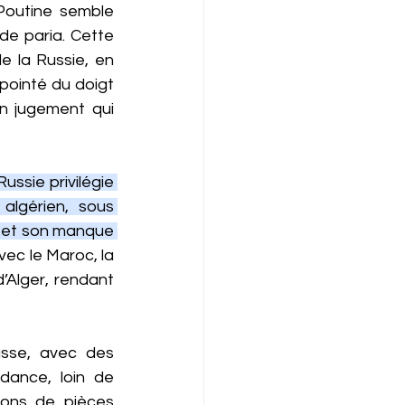
Poutine semble 
 de paria. Cette 
e la Russie, en 
pointé du doigt 
n jugement qui 
ussie privilégie 
algérien, sous 
é et son manque 
ec le Maroc, la 
’Alger, rendant 
usse, avec des 
ance, loin de 
sons de pièces 