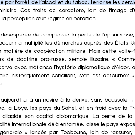
 par l’arrêt de l’alcool et du tabac, terrorise les cerc
nistre. Ces traits de caractère, loin de l’image d’
la perception d’un régime en perdition.
 désespérée de compenser la perte de l’appui russe,
adoum a multiplié les démarches auprès des États-Un
matière de coopération militaire. Mais cette volte-f
 de doctrine pro-russe, semble illusoire. « Comme
erve avec méfiance l’hystérie diplomatique d’Alger, 
re historiquement conciliant, s’en est détourné? » 
l.
aujourd’hui à un navire à la dérive, sans boussole ni 
c, la Libye, les pays du Sahel, et en froid avec la Fr
dilapidé son capital diplomatique. La perte de la R
ilité internationale déjà entamée, laisse le pays expos
 générale » lancés par Tebboune, loin de rassurer, 