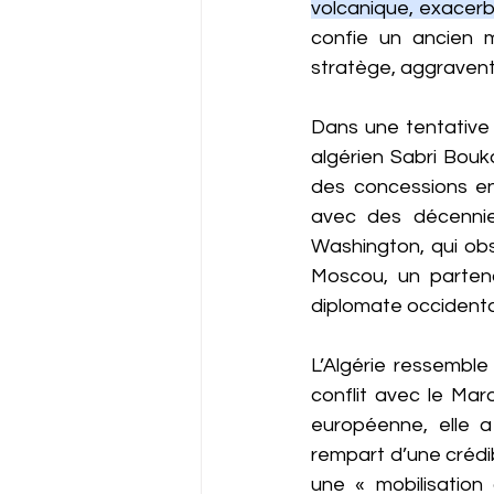
volcanique, exacerbé
confie un ancien mi
stratège, aggravent 
Dans une tentative
algérien Sabri Bouk
des concessions en 
avec des décennies
Washington, qui obs
Moscou, un partenai
diplomate occidenta
L’Algérie ressemble 
conflit avec le Maro
européenne, elle a 
rempart d’une crédib
une « mobilisation