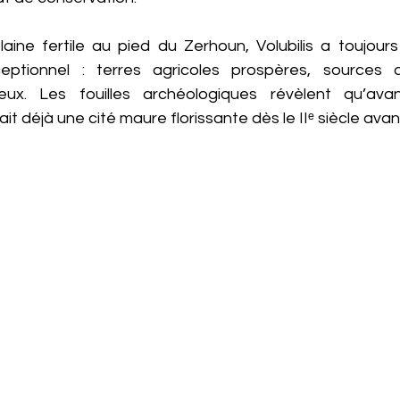
ine fertile au pied du Zerhoun, Volubilis a toujours 
eptionnel : terres agricoles prospères, sources 
ux. Les fouilles archéologiques révèlent qu’avant
tait déjà une cité maure florissante dès le IIᵉ siècle avant