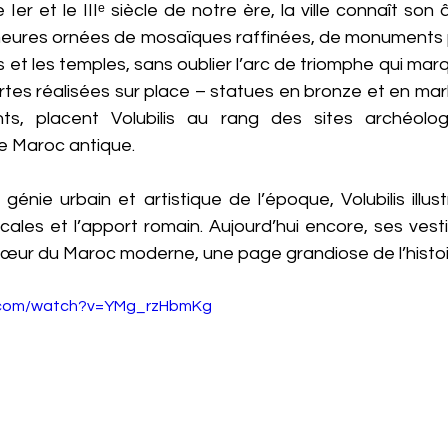
er et le IIIᵉ siècle de notre ère, la ville connaît son â
ures ornées de mosaïques raffinées, de monuments pu
 et les temples, sans oublier l’arc de triomphe qui marq
ertes réalisées sur place – statues en bronze et en ma
ts, placent Volubilis au rang des sites archéologi
le Maroc antique.
génie urbain et artistique de l’époque, Volubilis illust
ocales et l’apport romain. Aujourd’hui encore, ses vest
 cœur du Maroc moderne, une page grandiose de l’histoir
e.com/watch?v=YMg_rzHbmKg