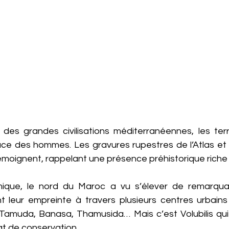
e des grandes civilisations méditerranéennes, les ter
race des hommes. Les gravures rupestres de l’Atlas et 
moignent, rappelant une présence préhistorique riche 
mique, le nord du Maroc a vu s’élever de remarquab
t leur empreinte à travers plusieurs centres urbains 
, Tamuda, Banasa, Thamusida… Mais c’est Volubilis qui
at de conservation.