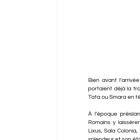
Bien avant l’arrivé
portaient déjà la t
Tata ou Smara en té
À l’époque préisla
Romains y laissèren
Lixus, Sala Colonia
splendeur et son ét