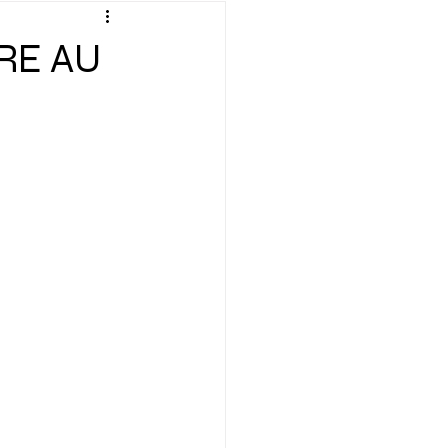
verte
Définition
RE AU
ation
Émission
Géopolitique