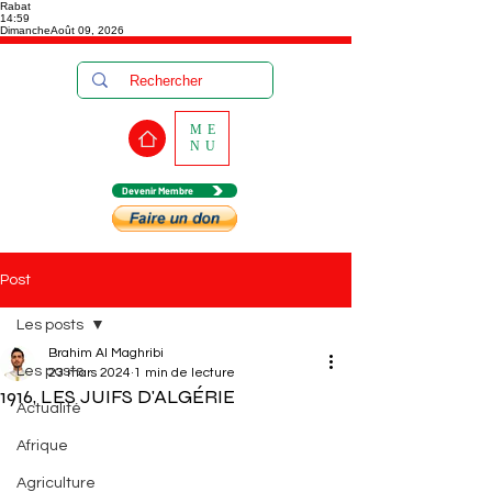
Rabat
14:59
Dimanche
Août 09, 2026
ME
NU
Devenir Membre
Post
Les posts
Brahim Al Maghribi
Les posts
23 mars 2024
1 min de lecture
1916, LES JUIFS D'ALGÉRIE
Actualité
Afrique
Agriculture