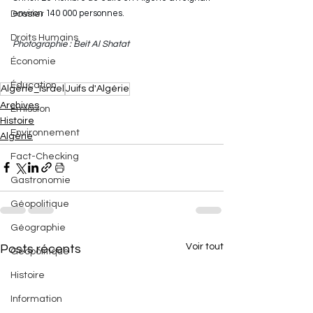
environ 140 000 personnes. 
Dossier
Droits Humains
Photographie : Beit Al Shatat
Économie
Éducation
Algérie_Israel
Juifs d'Algérie
Archives
Émission
Histoire
Environnement
Algérie
Fact-Checking
Gastronomie
Géopolitique
Géographie
Voir tout
Posts récents
Géopolitique
Histoire
Information