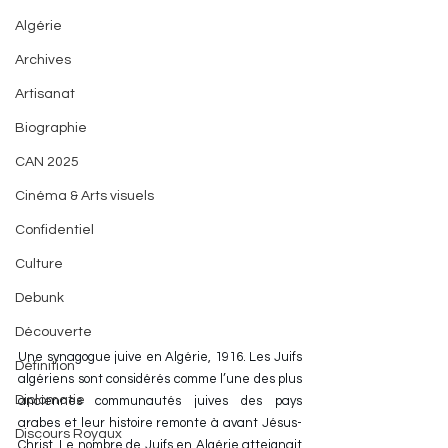
Algérie
Archives
Artisanat
Biographie
CAN 2025
Cinéma & Arts visuels
Confidentiel
Culture
Debunk
Découverte
Une synagogue juive en Algérie, 1916. Les Juifs 
Définition
algériens sont considérés comme l’une des plus 
Diplomatie
anciennes communautés juives des pays 
arabes et leur histoire remonte à avant Jésus-
Discours Royaux
Christ. Le nombre de Juifs en Algérie atteignait 