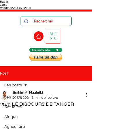
Rabat
11:58
Vendredi
Août 07, 2026
ME
NU
Devenir Membre
Post
Les posts
Brahim Al Maghribi
Les posts
9 nov. 2024
3 min de lecture
1947, LE DISCOURS DE TANGER
Actualité
Afrique
Agriculture