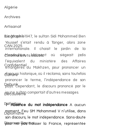
Algérie
Archives
Artisanat
Biographie
Le 10 avril 1947, le sultan Sidi Mohammed Ben 
Youssef s’était rendu à Tanger, alors zone 
CAN 2025
internationale. Il choisit le jardin de la 
Mendoubiya, bâtiment où siégeait jadis 
Cinéma & Arts visuels
l’équivalent du ministère des Affaires 
Confidentiel
étrangères du Makhzen, pour prononcer un 
discours historique, où il réclama, sans toutefois 
Culture
prononcer le terme, l’indépendance de son 
Debunk
pays. Cependant, le discours prononcé par le 
jeune sultan comportait d’autres messages.
Découverte
Définition
1- Absence du mot indépendance 
A aucun 
moment, Feu SM Mohammed V n’utilise, dans 
Diplomatie
son discours, le mot indépendance. Sans-doute 
Discours Royaux
pour ne pas froisser la France, représentée 