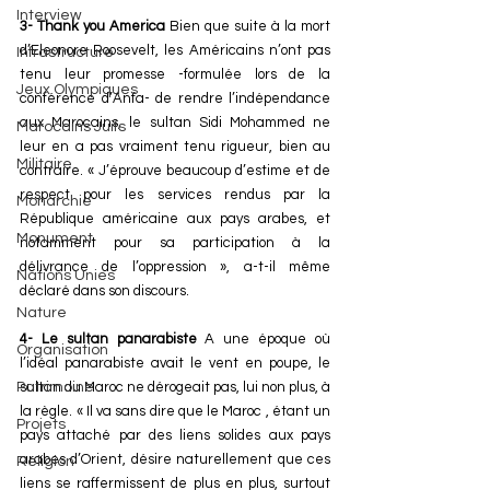
Interview
3- Thank you America 
Bien que suite à la mort 
d’Eleonore Roosevelt, les Américains n’ont pas 
Infrastructure
tenu leur promesse -formulée lors de la 
Jeux Olympiques
conférence d’Anfa- de rendre l’indépendance 
aux Marocains, le sultan Sidi Mohammed ne 
Marocains Juifs
leur en a pas vraiment tenu rigueur, bien au 
Militaire
contraire. « J’éprouve beaucoup d’estime et de 
respect pour les services rendus par la 
Monarchie
République américaine aux pays arabes, et 
Monument
notamment pour sa participation à la 
délivrance de l’oppression », a-t-il même 
Nations Unies
déclaré dans son discours.
Nature
4- Le sultan panarabiste 
A une époque où 
Organisation
l’idéal panarabiste avait le vent en poupe, le 
Patrimoine
sultan du Maroc ne dérogeait pas, lui non plus, à 
la règle. « Il va sans dire que le Maroc , étant un 
Projets
pays attaché par des liens solides aux pays 
arabes d’Orient, désire naturellement que ces 
Religion
liens se raffermissent de plus en plus, surtout 