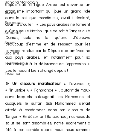
Sahara Marocain
depuis que la Ligue Arabe est devenue un 
organisme important qui joue un grand rôle 
Santé
dans la politique mondiale », avait-il déclaré, 
Sciences
avant d’ajouter : « Les pays arabes ne forment 
qu’une seule Nation : que ce soit à Tanger ou à 
Sécurité
Damas, cela ne fait qu’une. J’éprouve 
Sport
beaucoup d’estime et de respect pour les 
services rendus par la République américaine 
Société
aux pays arabes, et notamment pour sa 
Technologie
participation à la délivrance de l’oppression ». 
Les temps ont bien changé depuis !
Tradition
5- Un discours moralisateur 
« L’avarice », 
« l’injustice », « l’ignorance »… autant de maux 
dans lesquels pataugeait les Marocains et 
auxquels le sultan Sidi Mohammed s’était 
attelé à condamner dans son discours de 
Tanger. « En désertant (la science), nos voies de 
salut se sont assombries, notre égarement a 
été à son comble quand nous nous sommes 