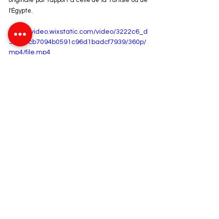
originale par rapport à celle de la Tunisie ou de 
l'Égypte.
https://video.wixstatic.com/video/3222c6_d
3ff715cb7094b0591c96d1badcf7939/360p/
mp4/file.mp4
Indépendance
Sultan Mohammed 5
Discours de Tanger
10 avril 1947
Histoire
Archives