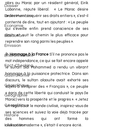
alors au Maroc par un résident général, Eirik 
Dossier
Labonne, réputé libéral.  « Le Maroc désire 
Droits Humains
ardemment acquérir ses droits entiers », s’est-il 
contenté de dire, tout en ajoutant : « Le peuple 
Économie
qui s’éveille enfin prend conscience de ses 
droits et suit le chemin le plus efficace pour 
Éducation
reprendre son rang parmi les peuples ».
Émission
2- Hommage à la France 
S’il ne prononce pas le 
Environnement
mot indépendance, ce qui se fait encore appelé 
Fact-Checking
le sultan Sidi Mohammed a rendu un vibrant 
hommage à la puissance protectrice. Dans son 
Gastronomie
discours, le sultan alaouite avait exhorté ses 
Géopolitique
sujets à s’inspirer des « Français », ce peuple 
« épris de cette liberté qui conduisit le pays (le 
Géographie
Maroc) vers la prospérité et le progrès ». « Jetez 
Géopolitique
un regard sur le monde civilisé, inspirez-vous de 
ses sciences et suivez la voie déjà tracée par 
Histoire
des hommes qui ont formé la 
Information
civilisation moderne », s’était-il encore écrié.