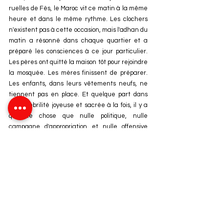
ruelles de Fès, le Maroc vit ce matin à la même 
heure et dans le même rythme. Les clochers 
n'existent pas à cette occasion, mais l'adhan du 
matin a résonné dans chaque quartier et a 
préparé les consciences à ce jour particulier. 
Les pères ont quitté la maison tôt pour rejoindre 
la mosquée. Les mères finissent de préparer. 
Les enfants, dans leurs vêtements neufs, ne 
tiennent pas en place. Et quelque part dans 
cette fébrilité joyeuse et sacrée à la fois, il y a 
quelque chose que nulle politique, nulle 
campagne d'appropriation et nulle offensive 
identitaire ne peut saisir ni reproduire, parce 
que ce n'est pas un costume ni un plat ni une 
chanson mais une âme collective, formée sur 
des siècles, transmise de mains en mains 
comme une flamme que l'on confie, et que 
chaque génération marocaine porte avec la 
conscience de ce qu'elle représente.