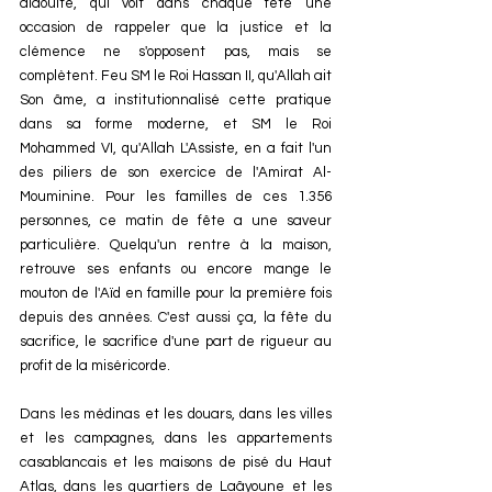
alaouite, qui voit dans chaque fête une 
occasion de rappeler que la justice et la 
clémence ne s'opposent pas, mais se 
complètent. Feu SM le Roi Hassan II, qu'Allah ait 
Son âme, a institutionnalisé cette pratique 
dans sa forme moderne, et SM le Roi 
Mohammed VI, qu'Allah L'Assiste, en a fait l'un 
des piliers de son exercice de l'Amirat Al-
Mouminine. Pour les familles de ces 1.356 
personnes, ce matin de fête a une saveur 
particulière. Quelqu'un rentre à la maison, 
retrouve ses enfants ou encore mange le 
mouton de l'Aïd en famille pour la première fois 
depuis des années. C'est aussi ça, la fête du 
sacrifice, le sacrifice d'une part de rigueur au 
profit de la miséricorde.
Dans les médinas et les douars, dans les villes 
et les campagnes, dans les appartements 
casablancais et les maisons de pisé du Haut 
Atlas, dans les quartiers de Laâyoune et les 