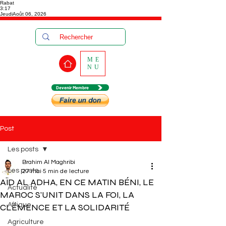
Rabat
3:17
Jeudi
Août 06, 2026
ME
NU
Devenir Membre
Post
Les posts
Brahim Al Maghribi
Les posts
27 mai
5 min de lecture
AÏD AL ADHA, EN CE MATIN BÉNI, LE
Actualité
MAROC S'UNIT DANS LA FOI, LA
Afrique
CLÉMENCE ET LA SOLIDARITÉ
Agriculture