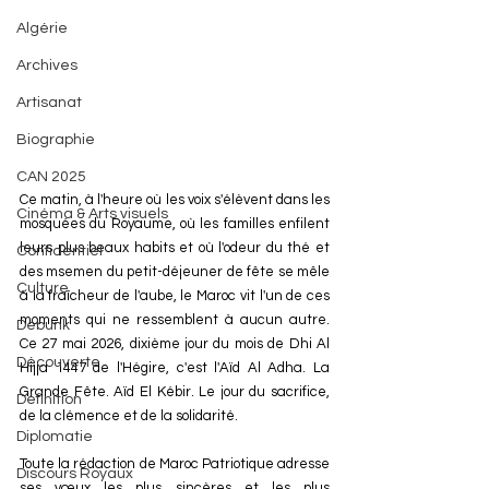
Algérie
Archives
Artisanat
Biographie
CAN 2025
Ce matin, à l'heure où les voix s'élèvent dans les 
Cinéma & Arts visuels
mosquées du Royaume, où les familles enfilent 
leurs plus beaux habits et où l'odeur du thé et 
Confidentiel
des msemen du petit-déjeuner de fête se mêle 
Culture
à la fraîcheur de l'aube, le Maroc vit l'un de ces 
moments qui ne ressemblent à aucun autre. 
Debunk
Ce 27 mai 2026, dixième jour du mois de Dhi Al 
Découverte
Hijja 1447 de l'Hégire, c'est l'Aïd Al Adha. La 
Grande Fête. Aïd El Kébir. Le jour du sacrifice, 
Définition
de la clémence et de la solidarité. 
Diplomatie
Toute la rédaction de Maroc Patriotique adresse 
Discours Royaux
ses vœux les plus sincères et les plus 