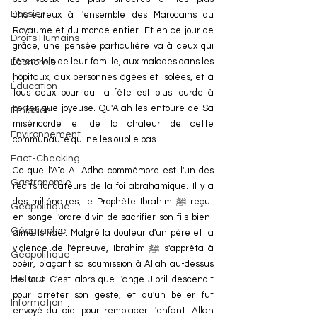
Dossier
chaleureux à l'ensemble des Marocains du 
Royaume et du monde entier. Et en ce jour de 
Droits Humains
grâce, une pensée particulière va à ceux qui 
fêtent loin de leur famille, aux malades dans les 
Économie
hôpitaux, aux personnes âgées et isolées, et à 
Éducation
tous ceux pour qui la fête est plus lourde à 
porter que joyeuse. Qu'Alah les entoure de Sa 
Émission
miséricorde et de la chaleur de cette 
Environnement
communauté qui ne les oublie pas.
Fact-Checking
Ce que l'Aïd Al Adha commémore est l'un des 
Gastronomie
récits fondateurs de la foi abrahamique. Il y a 
des millénaires, le Prophète Ibrahim ﷺ reçut 
Géopolitique
en songe l'ordre divin de sacrifier son fils bien-
Géographie
aimé Ismaël. Malgré la douleur d'un père et la 
violence de l'épreuve, Ibrahim ﷺ s'apprêta à 
Géopolitique
obéir, plaçant sa soumission à Allah au-dessus 
Histoire
de tout. C'est alors que l'ange Jibril descendit 
pour arrêter son geste, et qu'un bélier fut 
Information
envoyé du ciel pour remplacer l'enfant. Allah 