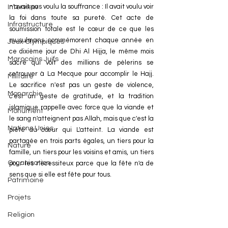
n'avait pas voulu la souffrance : Il avait voulu voir 
Interview
la foi dans toute sa pureté. Cet acte de 
Infrastructure
soumission totale est le cœur de ce que les 
musulmans commémorent chaque année en 
Jeux Olympiques
ce dixième jour de Dhi Al Hijja, le même mois 
Marocains Juifs
sacré qui voit des millions de pèlerins se 
retrouver à La Mecque pour accomplir le Hajj. 
Militaire
Le sacrifice n'est pas un geste de violence, 
Monarchie
c'est un geste de gratitude, et la tradition 
islamique rappelle avec force que la viande et 
Monument
le sang n'atteignent pas Allah, mais que c'est la 
Nations Unies
piété du cœur qui L'atteint. La viande est 
partagée en trois parts égales, un tiers pour la 
Nature
famille, un tiers pour les voisins et amis, un tiers 
Organisation
pour les nécessiteux parce que la fête n'a de 
sens que si elle est fête pour tous.
Patrimoine
Projets
Religion