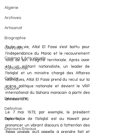
Algérie
Archives
Artisanat
Biographie
Toute sa vie, Allal El Fassi s'est battu pour 
CAN 2025
l'indépendance du Maroc et le recouvrement 
Cinéma & Arts visuels
total de son intégrité territoriale. Après avoir 
été un militant nationaliste, un leader de 
Confidentiel
l'Istiqlal et un ministre chargé des Affaires 
Culture
islamiques, Allal El Fassi prend du recul sur la 
scène politique nationale et devient le VRP 
Debunk
international du Sahara marocain à partir des 
Découverte
années 1970. 
Définition
Le 7 mai 1973, par exemple, le président 
honorifique de l'Istiqlal est au Koweït pour 
Diplomatie
prononcer un vibrant discours à l'attention des 
Discours Royaux
frères arabes
, qu'il appelle à prendre fait et 