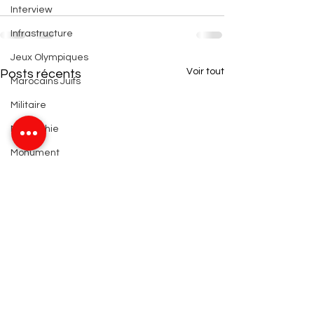
Interview
Infrastructure
Jeux Olympiques
Voir tout
Posts récents
Marocains Juifs
Militaire
Monarchie
Monument
Nations Unies
Nature
Organisation
Patrimoine
Projets
Religion