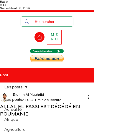
Rabat
9:41
Samedi
Août 08, 2026
ME
NU
Devenir Membre
Post
Les posts
Brahim Al Maghribi
Les posts
17 nov. 2024
1 min de lecture
ALLAL EL FASSI EST DÉCÉDÉ EN
Actualité
ROUMANIE
Afrique
Agriculture