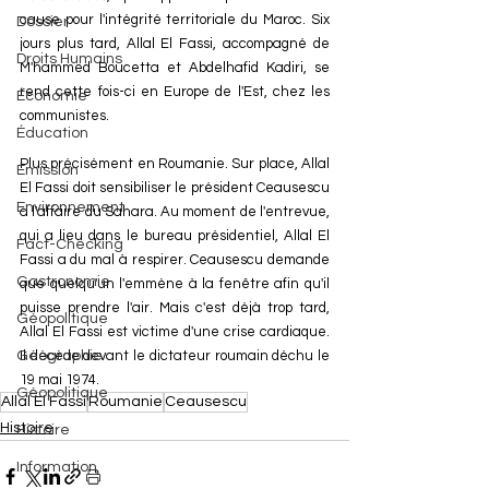
cause pour l'intégrité territoriale du Maroc. Six 
Dossier
jours plus tard, Allal El Fassi, accompagné de 
Droits Humains
M'hammed Boucetta et Abdelhafid Kadiri, se 
rend cette fois-ci en Europe de l'Est, chez les 
Économie
communistes. 
Éducation
Plus précisément en Roumanie. Sur place, Allal 
Émission
El Fassi doit sensibiliser le président Ceausescu 
Environnement
à l'affaire du Sahara. Au moment de l'entrevue, 
qui a lieu dans le bureau présidentiel, Allal El 
Fact-Checking
Fassi a du mal à respirer. Ceausescu demande 
Gastronomie
que quelqu'un l'emmène à la fenêtre afin qu'il 
puisse prendre l'air. Mais c'est déjà trop tard, 
Géopolitique
Allal El Fassi est victime d'une crise cardiaque. 
Il décède devant le dictateur roumain déchu le 
Géographie
19 mai 1974.
Géopolitique
Allal El Fassi
Roumanie
Ceausescu
Histoire
Histoire
Information