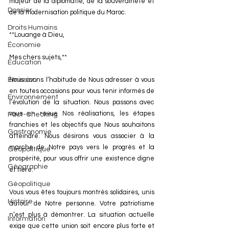
majeur de la diplomatie, de la souveraineté et 
Dossier
de la modernisation politique du Maroc.
Droits Humains
**Louange à Dieu,
Économie
Mes chers sujets,**
Éducation
Émission
Nous avons l’habitude de Nous adresser à vous 
en toutes occasions pour vous tenir informés de 
Environnement
l’évolution de la situation. Nous passons avec 
vous en revue Nos réalisations, les étapes 
Fact-Checking
franchies et les objectifs que Nous souhaitons 
Gastronomie
atteindre. Nous désirons vous associer à la 
marche de Notre pays vers le progrès et la 
Géopolitique
prospérité, pour vous offrir une existence digne 
Géographie
et fière.
Géopolitique
Vous vous êtes toujours montrés solidaires, unis 
Histoire
autour de Notre personne. Votre patriotisme 
n’est plus à démontrer. La situation actuelle 
Information
exige que cette union soit encore plus forte et 