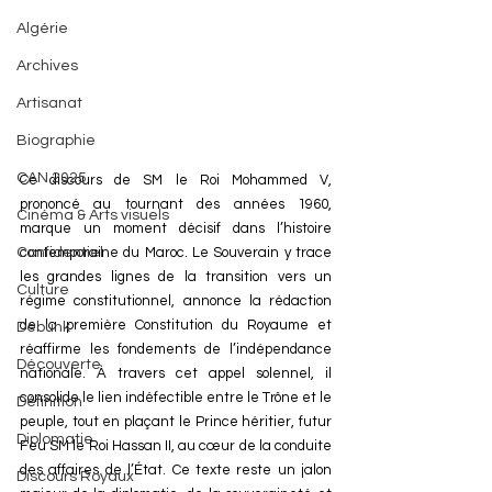
Algérie
Archives
Artisanat
Biographie
CAN 2025
Ce discours de SM le Roi Mohammed V, 
prononcé au tournant des années 1960, 
Cinéma & Arts visuels
marque un moment décisif dans l’histoire 
Confidentiel
contemporaine du Maroc. Le Souverain y trace 
les grandes lignes de la transition vers un 
Culture
régime constitutionnel, annonce la rédaction 
de la première Constitution du Royaume et 
Debunk
réaffirme les fondements de l’indépendance 
Découverte
nationale. À travers cet appel solennel, il 
consolide le lien indéfectible entre le Trône et le 
Définition
peuple, tout en plaçant le Prince héritier, futur 
Diplomatie
Feu SM le Roi Hassan II, au cœur de la conduite 
des affaires de l’État. Ce texte reste un jalon 
Discours Royaux