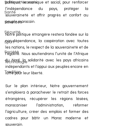
Sahara Marocain
politique, économique et social, pour renforcer 
l’indépendance du pays, protéger la 
Santé
souveraineté et offrir progrès et confort au 
peuple marocain.
Sciences
Sécurité
Notre politique étrangère restera fondée sur la 
non-dépendance, la coopération avec toutes 
Sport
les nations, le respect de la souveraineté et de 
Société
l’égalité. Nous soutiendrons l’unité de l’Afrique 
du Nord, la solidarité avec les pays africains 
Technologie
indépendants et l’appui aux peuples encore en 
Tradition
lutte pour leur liberté.
Sur le plan intérieur, Notre gouvernement 
s’emploiera à parachever le retrait des forces 
étrangères, récupérer les régions lésées, 
marocaniser l’administration, réformer 
l’agriculture, créer des emplois et former des 
cadres pour bâtir un Maroc moderne et 
souverain.