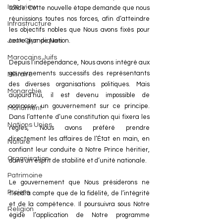
Interview
solide. Cette nouvelle étape demande que nous 
réunissions toutes nos forces, afin d’atteindre 
Infrastructure
les objectifs nobles que Nous avons fixés pour 
Jeux Olympiques
cette grande Nation.
Marocains Juifs
Depuis l’indépendance, Nous avons intégré aux 
gouvernements successifs des représentants 
Militaire
des diverses organisations politiques. Mais 
Monarchie
aujourd’hui, il est devenu impossible de 
composer un gouvernement sur ce principe. 
Monument
Dans l’attente d’une constitution qui fixera les 
Nations Unies
règles, Nous avons préféré prendre 
directement les affaires de l’État en main, en 
Nature
confiant leur conduite à Notre Prince héritier, 
Organisation
dans un esprit de stabilité et d’unité nationale.
Patrimoine
Le gouvernement que Nous présiderons ne 
Projets
tiendra compte que de la fidélité, de l’intégrité 
et de la compétence. Il poursuivra sous Notre 
Religion
égide l’application de Notre programme 