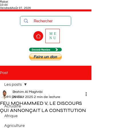
Rabat
10:44
Vendredi
Août 07, 2026
ME
NU
Devenir Membre
Post
Les posts
Brahim Al Maghribi
Les posts
28 août 2025
2 min de lecture
FEU MOHAMMED V, LE DISCOURS
Actualité
QUI ANNONÇAIT LA CONSTITUTION
Afrique
Agriculture