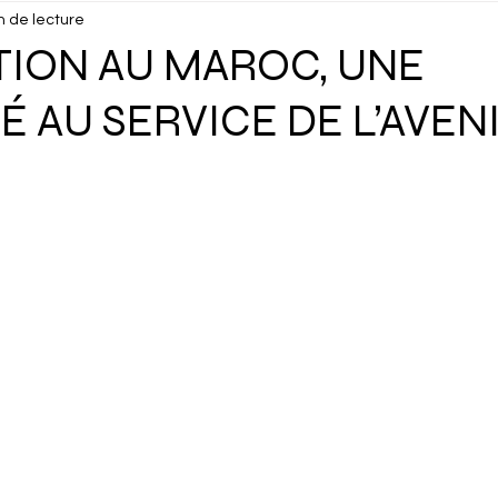
n de lecture
isuels
Confidentiel
Culture
Debunk
Décou
TION AU MAROC, UNE
É AU SERVICE DE L’AVEN
ux
Dossier
Droits Humains
Économie
Éduc
cking
Gastronomie
Géopolitique
Géographie
Interview