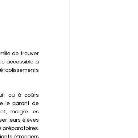
lle de trouver 
c accessible à 
établissements 
 
uit ou à coûts 
e le garant de 
t, malgré les 
er leurs élèves 
 préparatoires. 
iants étrangers 