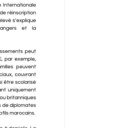
Internationale 
e réinscription 
levé s’explique 
rangers et la 
issements peut 
, par exemple, 
milles peuvent 
ciaux, couvrant 
 être scolarisé 
ant uniquement 
ou britanniques 
 de diplomates 
ofils marocains.