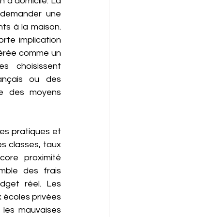
n à domicile. La 
à demander une 
ts à la maison. 
te implication 
dérée comme un 
s choisissent 
nçais ou des 
de des moyens 
es pratiques et 
s classes, taux 
ore proximité 
mble des frais 
udget réel. Les 
 écoles privées 
 les mauvaises 