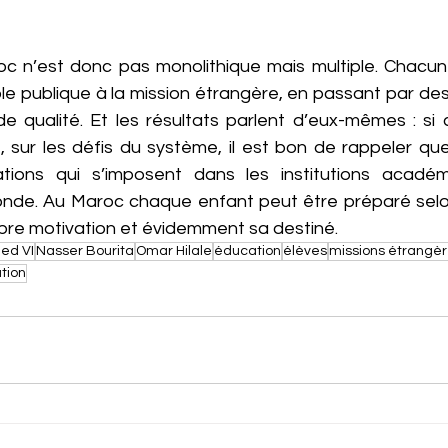
c n’est donc pas monolithique mais multiple. Chacun 
le publique à la mission étrangère, en passant par des
e qualité. Et les résultats parlent d’eux-mêmes : si c
tre, sur les défis du système, il est bon de rappeler qu
ions qui s’imposent dans les institutions académi
nde. Au Maroc chaque enfant peut être préparé selon
opre motivation et évidemment sa destiné.
ed VI
Nasser Bourita
Omar Hilale
éducation
élèves
missions étrangè
tion