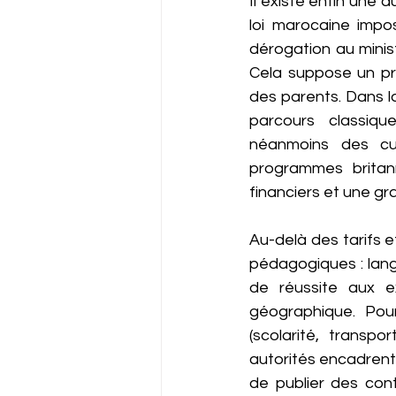
Il existe enfin une au
loi marocaine impos
dérogation au minist
Cela suppose un pro
des parents. Dans l
parcours classique
néanmoins des cu
programmes britan
financiers et une gra
Au-delà des tarifs e
pédagogiques : langu
de réussite aux e
géographique. Pour 
(scolarité, transpor
autorités encadrent
de publier des cont