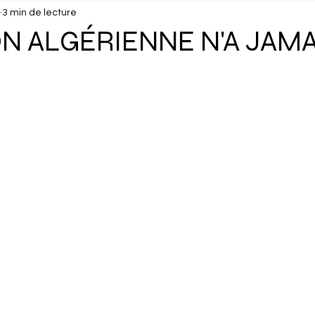
3 min de lecture
isuels
Confidentiel
Culture
Debunk
Décou
ON ALGÉRIENNE N'A JAMA
ux
Dossier
Droits Humains
Économie
Éduc
cking
Gastronomie
Géopolitique
Géographie
Interview