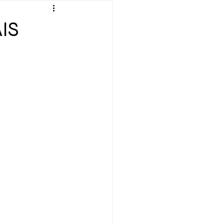
verte
Définition
IS
ation
Émission
Géopolitique