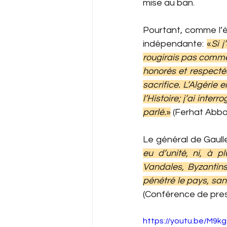
mise au ban.
Pourtant, comme l’éc
indépendante: 
«
Si j
rougirais pas comme 
honorés et respectés
sacrifice. L’Algérie 
l’Histoire; j’ai inter
parlé.
»
(Ferhat Abbas
Le général de Gaull
eu d’unité, ni, à p
Vandales, Byzantins
pénétré le pays, san
(Conférence de pres
https://youtu.be/M9