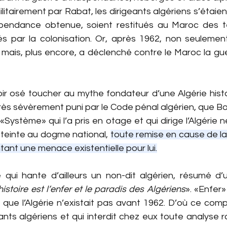
litairement par Rabat, les dirigeants algériens s’étaie
épendance obtenue, soient restitués au Maroc des terri
s par la colonisation. Or, après 1962, non seulement
 mais, plus encore, a déclenché contre le Maroc la gue
ir osé toucher au mythe fondateur d’une Algérie hist
e très sévèrement puni par le Code pénal algérien, que B
Système» qui l’a pris en otage et qui dirige l’Algérie n
tteinte au dogme national, 
toute remise en cause de la 
ntant une menace existentielle pour lui.
 qui hante d’ailleurs un non-dit algérien, résumé d’
histoire est l’enfer et le paradis des Algériens
». «Enfer»
e que l’Algérie n’existait pas avant 1962. D’où ce compl
ants algériens et qui interdit chez eux toute analyse ra