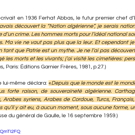
rivait en 1936 Ferhat Abbas, le futur premier chef d’Ét
’avais découvert la “Nation algérienne”, je serais nationa
d’un crime. Les hommes morts pour l’idéal national son
. Ma vie ne vaut pas plus que la leur. Et cependant je 
en tant que Patrie est un mythe. Je ne l’ai pas découverte
rogé les morts et les vivants; j’ai visité les cimetières: p
, Paris: Éditions Garnier Frères, 1981, p.27.)
e lui-même déclara: 
«
Depuis que le monde est le monde, 
lus forte raison, de souveraineté algérienne. Carthagi
, Arabes syriens, Arabes de Cordoue, Turcs, Français, 
s qu’il y ait eu, à aucun moment, sous aucune forme, un
se du général de Gaulle, le 16 septembre 1959.)
kgQmTI2FQ