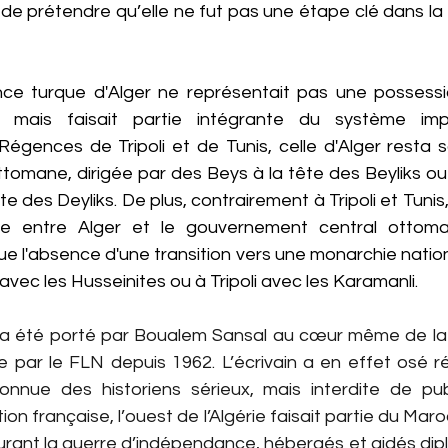
né de prétendre qu’elle ne fut pas une étape clé dans la 
nce turque d'Alger ne représentait pas une possessi
, mais faisait partie intégrante du système impé
égences de Tripoli et de Tunis, celle d'Alger resta so
ttomane, dirigée par des Beys à la tête des Beyliks ou 
e des Deyliks. De plus, contrairement à Tripoli et Tunis, i
re entre Alger et le gouvernement central ottoman
que l'absence d'une transition vers une monarchie nati
 avec les Husseinites ou à Tripoli avec les Karamanli.
e a été porté par Boualem Sansal au cœur même de la f
e par le FLN depuis 1962. L’écrivain a en effet osé ré
onnue des historiens sérieux, mais interdite de publi
ion française, l’ouest de l’Algérie faisait partie du Mar
durant la guerre d’indépendance, hébergés et aidés dip