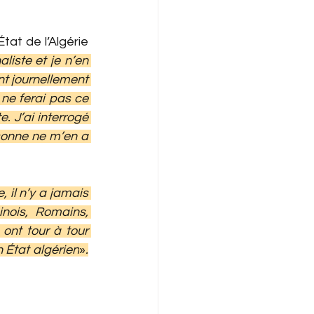
at de l’Algérie 
liste et je n’en 
t journellement 
ne ferai pas ce 
. J’ai interrogé 
ersonne ne m’en a 
il n’y a jamais 
nois, Romains, 
ont tour à tour 
 État algérien
»
.