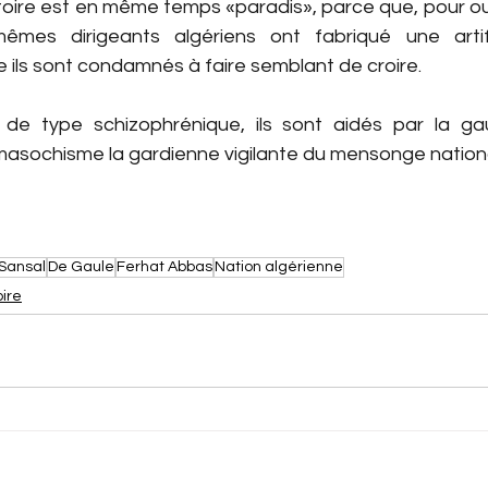
oire est en même temps «paradis», parce que, pour oubl
êmes dirigeants algériens ont fabriqué une artifi
le ils sont condamnés à faire semblant de croire.
de type schizophrénique, ils sont aidés par la gau
sochisme la gardienne vigilante du mensonge national
Sansal
De Gaule
Ferhat Abbas
Nation algérienne
oire