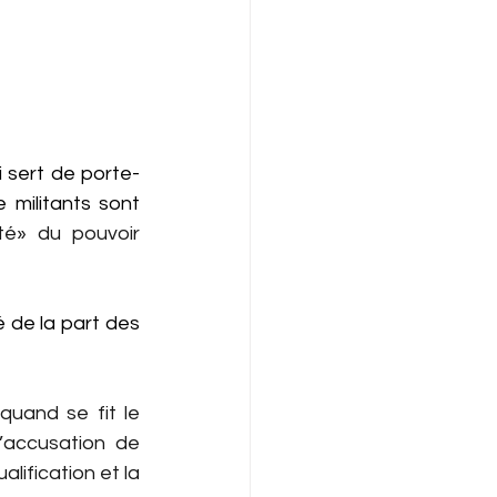
i sert de porte-
militants sont 
ité» du pouvoir 
de la part des 
uand se fit le 
’accusation de 
lification et la 