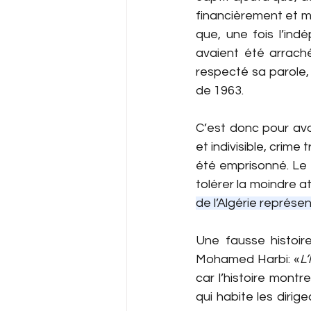
financièrement et mi
que, une fois l’ind
avaient été arraché
respecté sa parole,
de 1963.
C’est donc pour avo
et indivisible, crim
été emprisonné. Le «
tolérer la moindre a
de l’Algérie représe
Une fausse histoire
Mohamed Harbi: «
L’
car l’histoire montr
qui habite les dirige