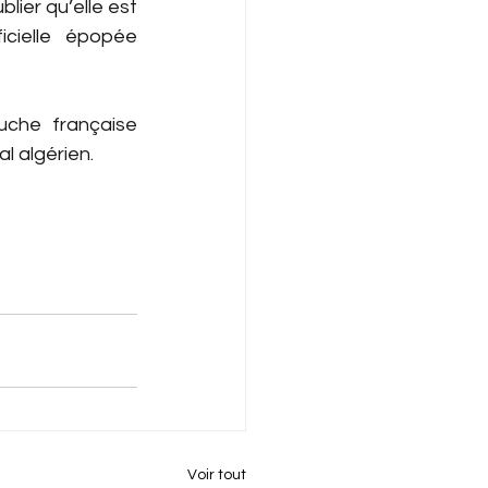
ier qu’elle est 
cielle épopée 
che française 
 algérien.
Voir tout