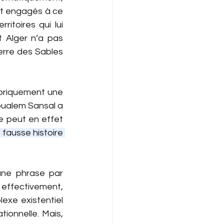
nt engagés à ce 
toires qui lui 
 Alger n’a pas 
rre des Sables 
oriquement une 
oualem Sansal a 
e peut en effet 
fausse histoire 
une phrase par 
 effectivement, 
exe existentiel 
tionnelle. Mais, 