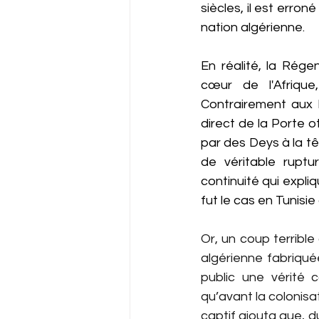
siècles, il est erro
nation algérienne.
En réalité, la Rége
cœur de l'Afrique
Contrairement aux R
direct de la Porte o
par des Deys à la têt
de véritable ruptu
continuité qui expli
fut le cas en Tunisie
Or, un coup terribl
algérienne fabriqué
public une vérité c
qu’avant la colonisat
captif ajouta que, 