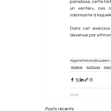
paradoxe, cette hist
un «enfer», ces m
valorisante à laquel
Dans cet exercice 
devenue par ethnoma
Algérie
Histoire
Boualem 
Algérie
Archives
Hist
Posts récents