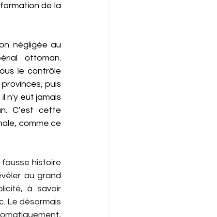
formation de la 
on négligée au 
rial ottoman. 
us le contrôle 
provinces, puis 
l n'y eut jamais 
. C’est cette 
onale, comme ce 
ausse histoire 
véler au grand 
cité, à savoir 
oc. Le désormais 
lomatiquement, 