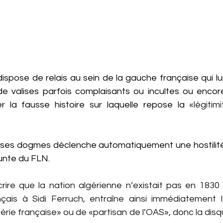
ispose de relais au sein de la gauche française qui lu
de valises parfois complaisants ou incultes ou encore 
r la fausse histoire sur laquelle repose la 
«légitim
e ses dogmes déclenche automatiquement une hostilité 
unte du FLN. 
ire que la nation algérienne n’existait pas en 1830 q
ais à Sidi Ferruch, entraîne ainsi immédiatement l
érie française» ou de «partisan de l’OAS», donc la disqua