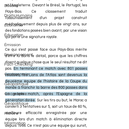
et l'Angleterre. Devant le Brésil, le Portugal, les 
Dossier
Pays-Bas. Ce classement traduit 
Droits Humains
l'aboutissement d'un projet construit 
méthodiquement depuis plus de vingt ans, sur 
Économie
des fondations posées bien avant, par une vision 
Éducation
qui porte une signature royale.
Émission
Ce qui s'est passé face aux Pays-Bas mérite 
Environnement
d'être lu dans le détail, parce que les chiffres 
disent quelque chose que le seul résultat ne dit 
Fact-Checking
pas. 
En terminant ce match avec 801 passes 
Gastronomie
réussies, les Lions de l'Atlas sont devenus la 
deuxième équipe de l'histoire de la Coupe du 
Géopolitique
monde à franchir la barre des 800 passes dans 
un même match, après l'Espagne de la 
Géographie
génération dorée.
 Sur les tirs au but, le Maroc a 
Géopolitique
converti 3 tentatives sur 5, soit un taux de 60 %, 
meilleure efficacité enregistrée par une 
Histoire
équipe lors d'un match à élimination directe 
Information
depuis 1966. Ce n'est pas une équipe qui survit, 