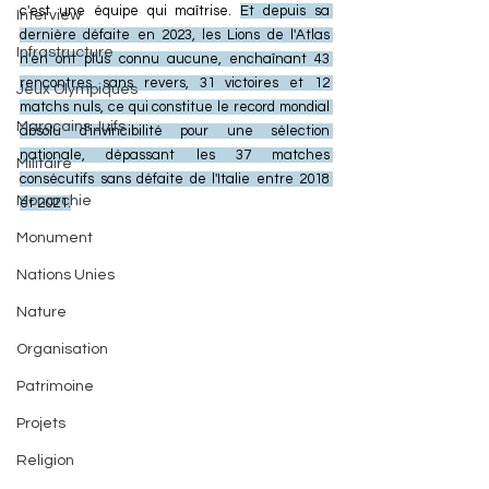
c'est une équipe qui maîtrise. 
Et depuis sa 
Interview
dernière défaite en 2023, les Lions de l'Atlas 
Infrastructure
n'en ont plus connu aucune, enchaînant 43 
rencontres sans revers, 31 victoires et 12 
Jeux Olympiques
matchs nuls, ce qui constitue le record mondial 
Marocains Juifs
absolu d'invincibilité pour une sélection 
nationale, dépassant les 37 matches 
Militaire
consécutifs sans défaite de l'Italie entre 2018 
Monarchie
et 2021.
Monument
Nations Unies
Nature
Organisation
Patrimoine
Projets
Religion