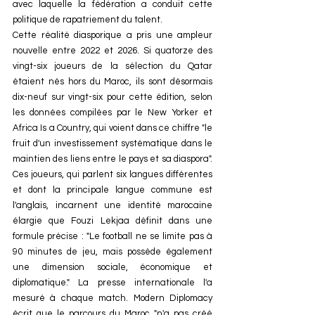
avec laquelle la fédération a conduit cette 
politique de rapatriement du talent.
Cette réalité diasporique a pris une ampleur 
nouvelle entre 2022 et 2026. Si quatorze des 
vingt-six joueurs de la sélection du Qatar 
étaient nés hors du Maroc, ils sont désormais 
dix-neuf sur vingt-six pour cette édition, selon 
les données compilées par le New Yorker et 
Africa Is a Country, qui voient dans ce chiffre "le 
fruit d'un investissement systématique dans le 
maintien des liens entre le pays et sa diaspora". 
Ces joueurs, qui parlent six langues différentes 
et dont la principale langue commune est 
l'anglais, incarnent une identité marocaine 
élargie que Fouzi Lekjaa définit dans une 
formule précise : "Le football ne se limite pas à 
90 minutes de jeu, mais possède également 
une dimension sociale, économique et 
diplomatique." La presse internationale l'a 
mesuré à chaque match. Modern Diplomacy 
écrit que le parcours du Maroc "n'a pas créé 