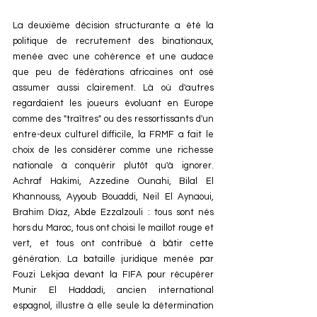
La deuxième décision structurante a été la 
politique de recrutement des binationaux, 
menée avec une cohérence et une audace 
que peu de fédérations africaines ont osé 
assumer aussi clairement. Là où d'autres 
regardaient les joueurs évoluant en Europe 
comme des "traîtres" ou des ressortissants d'un 
entre-deux culturel difficile, la FRMF a fait le 
choix de les considérer comme une richesse 
nationale à conquérir plutôt qu'à ignorer. 
Achraf Hakimi, Azzedine Ounahi, Bilal El 
Khannouss, Ayyoub Bouaddi, Neil El Aynaoui, 
Brahim Díaz, Abde Ezzalzouli : tous sont nés 
hors du Maroc, tous ont choisi le maillot rouge et 
vert, et tous ont contribué à bâtir cette 
génération. La bataille juridique menée par 
Fouzi Lekjaa devant la FIFA pour récupérer 
Munir El Haddadi, ancien international 
espagnol, illustre à elle seule la détermination 