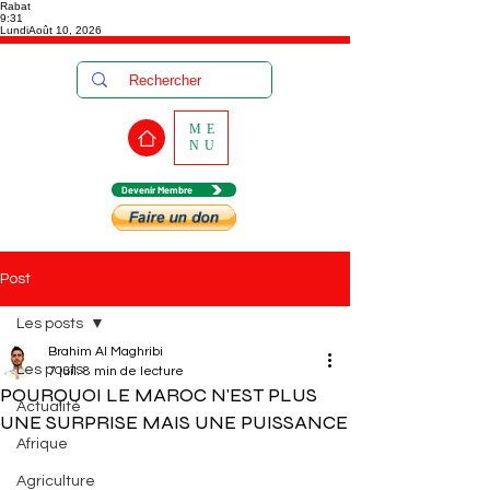
Rabat
9:31
Lundi
Août 10, 2026
ME
NU
Devenir Membre
Post
Les posts
Brahim Al Maghribi
Les posts
7 juil.
8 min de lecture
POURQUOI LE MAROC N'EST PLUS
Actualité
UNE SURPRISE MAIS UNE PUISSANCE
Afrique
Agriculture