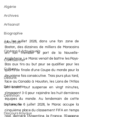
Algérie
Archives
Artisanat
Biographie
Le 1er juillet 2026, dans une fan zone de 
CAN 2025
Boston, des dizaines de milliers de Marocains 
Cinéma & Arts visuels
ont fait trembler le port de la Nouvelle-
Angleterre. Le Maroc venait de battre les Pays-
Confidentiel
Bas aux tirs au but pour se qualifier pour les 
Culture
quarts de finale d'une Coupe du monde pour la 
deuxième fois consécutive. Trois jours plus tard, 
Debunk
face au Canada à Houston, les Lions de l'Atlas 
Découverte
ont éteint tout suspense en vingt minutes, 
s'imposant 3-0 pour rejoindre les huit dernières 
Définition
équipes du monde. Au lendemain de cette 
victoire, le 6 juillet 2026, le Maroc occupe la 
Diplomatie
cinquième place du classement FIFA en temps 
Discours Royaux
réel, derrière l'Argentine, la France, l'Espagne 