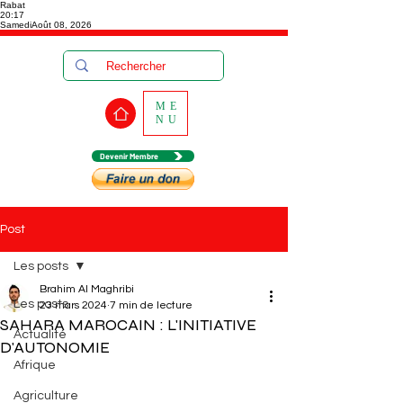
Rabat
20:17
Samedi
Août 08, 2026
ME
NU
Devenir Membre
Post
Les posts
Brahim Al Maghribi
Les posts
23 mars 2024
7 min de lecture
SAHARA MAROCAIN : L'INITIATIVE
Actualité
D'AUTONOMIE
Afrique
Agriculture