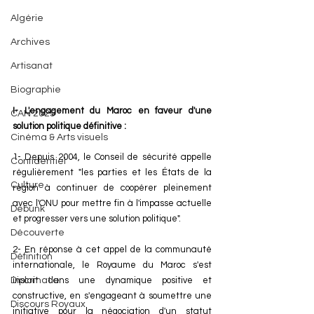
Algérie
Archives
Artisanat
Biographie
I- L'engagement du Maroc en faveur d'une 
CAN 2025
solution politique définitive : 
Cinéma & Arts visuels
1- Depuis 2004, le Conseil de sécurité appelle 
Confidentiel
régulièrement "les parties et les États de la 
Culture
région à continuer de coopérer pleinement 
avec l'ONU pour mettre fin à l'impasse actuelle 
Debunk
et progresser vers une solution politique". 
Découverte
2- En réponse à cet appel de la communauté 
Définition
internationale, le Royaume du Maroc s'est 
inscrit dans une dynamique positive et 
Diplomatie
constructive, en s'engageant à soumettre une 
Discours Royaux
initiative pour la négociation d'un statut 