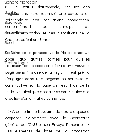
Sahara Marocain
8- Le statut d'autonomie, résultat des 
Santé
négociations, sera soumis à une consultation 
référendaire des populations concernées, 
Sciences
conformément au principe de 
Sécurité
l'autodétermination et des dispositions de la 
Charte des Nations Unies. 
Sport
9- Dans cette perspective, le Maroc lance un 
Société
appel aux autres parties pour qu'elles 
Technologie
saisissent cette occasion d'écrire une nouvelle 
page dans l'histoire de la région. Il est prêt à 
Tradition
s'engager dans une négociation sérieuse et 
constructive sur la base de l'esprit de cette 
initiative, ainsi qu'à apporter sa contribution à la 
création d'un climat de confiance. 
10- A cette fin, le Royaume demeure disposé à 
coopérer pleinement avec le Secrétaire 
général de l'ONU et son Envoyé Personnel. II- 
Les éléments de base de la proposition 