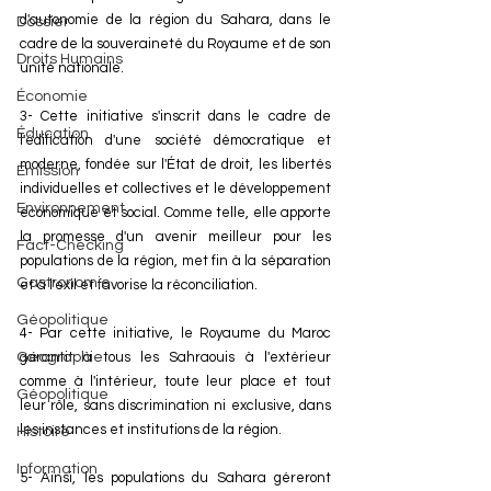
d'autonomie de la région du Sahara, dans le 
Dossier
cadre de la souveraineté du Royaume et de son 
Droits Humains
unité nationale. 
Économie
3- Cette initiative s'inscrit dans le cadre de 
Éducation
l'édification d'une société démocratique et 
moderne, fondée sur l'État de droit, les libertés 
Émission
individuelles et collectives et le développement 
Environnement
économique et social. Comme telle, elle apporte 
la promesse d'un avenir meilleur pour les 
Fact-Checking
populations de la région, met fin à la séparation 
Gastronomie
et à l'exil et favorise la réconciliation. 
Géopolitique
4- Par cette initiative, le Royaume du Maroc 
garantit à tous les Sahraouis à l'extérieur 
Géographie
comme à l'intérieur, toute leur place et tout 
Géopolitique
leur rôle, sans discrimination ni exclusive, dans 
les instances et institutions de la région. 
Histoire
Information
5- Ainsi, les populations du Sahara géreront 