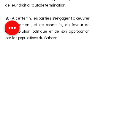
de leur droit à l'autodétermination. 
28- A cette fin, les parties s'engagent à œuvrer 
conjointement, et de bonne foi, en faveur de 
cette solution politique et de son approbation 
par les populations du Sahara. 
29- De surcroît, la Constitution marocaine sera 
révisée, le statut d'autonomie y sera incorporé 
comme gage de sa stabilité et de sa place 
particulière dans l'ordonnancement juridique 
national. 
30- Le Royaume du Maroc prendra toutes les 
mesures nécessaires afin d'assurer aux 
personnes qui seront rapatriées une 
réinsertion complète au sein de la collectivité 
nationale, dans des conditions garantissant 
leur dignité, leur sécurité et la protection de 
leurs biens. 