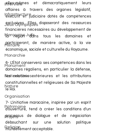
elles-mêmes et démocratiquement leurs 
Interview
affaires à travers des organes législatif, 
Infrastructure
exécutif et judiciaire dotés de compétences 
exclusives. Elles disposeront des ressources 
Jeux Olympiques
financières nécessaires au développement de 
Marocains Juifs
la région dans tous les domaines et 
participeront, de manière active, à la vie 
Militaire
économique, sociale et culturelle du Royaume. 
Monarchie
6- L'État conservera ses compétences dans les 
Monument
domaines régaliens, en particulier la défense, 
les relations extérieures et les attributions 
Nations Unies
constitutionnelles et religieuses de Sa Majesté 
Nature
le Roi. 
Organisation
7- L'initiative marocaine, inspirée par un esprit 
Patrimoine
d'ouverture, tend à créer les conditions d'un 
processus de dialogue et de négociation 
Projets
débouchant sur une solution politique 
Religion
mutuellement acceptable. 