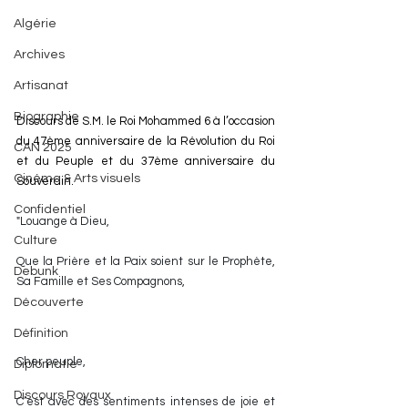
Algérie
Archives
Artisanat
Biographie
Discours de S.M. le Roi Mohammed 6 à l’occasion 
du 47ème anniversaire de la Révolution du Roi 
CAN 2025
et du Peuple et du 37ème anniversaire du 
Cinéma & Arts visuels
Souverain.
Confidentiel
"Louange à Dieu,
Culture
Que la Prière et la Paix soient sur le Prophète, 
Debunk
Sa Famille et Ses Compagnons,
Découverte
Définition
Cher peuple,
Diplomatie
Discours Royaux
C’est avec des sentiments intenses de joie et 