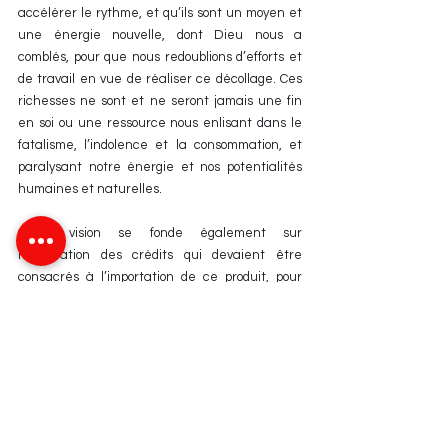
accélérer le rythme, et qu’ils sont un moyen et 
une énergie nouvelle, dont Dieu nous a 
comblés, pour que nous redoublions d’efforts et 
de travail en vue de réaliser ce décollage. Ces 
richesses ne sont et ne seront jamais une fin 
en soi ou une ressource nous enlisant dans le 
fatalisme, l’indolence et la consommation, et 
paralysant notre énergie et nos potentialités 
humaines et naturelles.
Cette vision se fonde également sur 
l’affectation des crédits qui devaient être 
consacrés à l’importation de ce produit, pour 
donner une forte dynamique à l’investissement 
pour la qualification de nos ressources 
humaines, notre principale énergie, en 
considération du fait que le capital humain 
constitue la richesse de la nouvelle économie, 
le fondement de la gestion et le catalyseur de 
toutes les autres richesses naturelles.