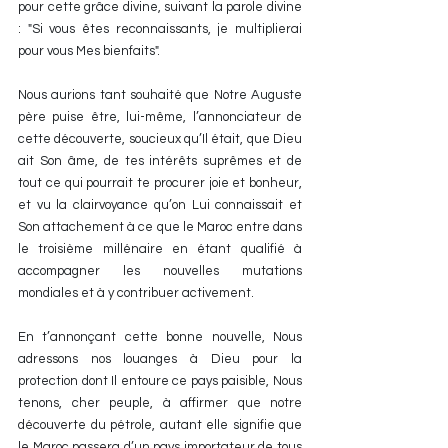
pour cette grâce divine, suivant la parole divine 
: "Si vous êtes reconnaissants, je multiplierai 
pour vous Mes bienfaits".
Nous aurions tant souhaité que Notre Auguste 
père puise être, lui-même, l’annonciateur de 
cette découverte, soucieux qu’Il était, que Dieu 
ait Son âme, de tes intérêts suprêmes et de 
tout ce qui pourrait te procurer joie et bonheur, 
et vu la clairvoyance qu’on Lui connaissait et 
Son attachement à ce que le Maroc entre dans 
le troisième millénaire en étant qualifié à 
accompagner les nouvelles mutations 
mondiales et à y contribuer activement.
En t’annonçant cette bonne nouvelle, Nous 
adressons nos louanges à Dieu pour la 
protection dont Il entoure ce pays paisible, Nous 
tenons, cher peuple, à affirmer que notre 
découverte du pétrole, autant elle signifie que 
le Maroc passera d’un pays importateur de tous 