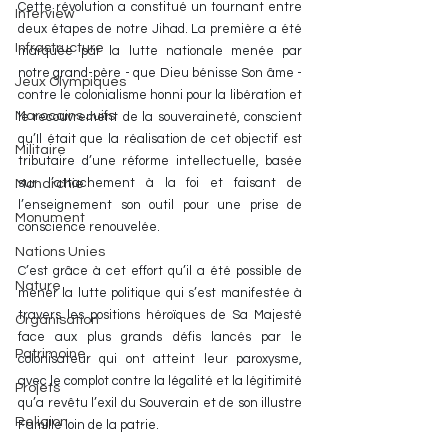
Cette révolution a constitué un tournant entre 
Interview
deux étapes de notre Jihad. La première a été 
Infrastructure
marquée par la lutte nationale menée par 
notre grand-père - que Dieu bénisse Son âme - 
Jeux Olympiques
contre le colonialisme honni pour la libération et 
Marocains Juifs
le recouvrement de la souveraineté, conscient 
qu’Il était que la réalisation de cet objectif est 
Militaire
tributaire d’une réforme intellectuelle, basée 
sur l’attachement à la foi et faisant de 
Monarchie
l’enseignement son outil pour une prise de 
Monument
conscience renouvelée.
Nations Unies
C’est grâce à cet effort qu’il a été possible de 
Nature
mener la lutte politique qui s’est manifestée à 
travers les positions héroïques de Sa Majesté 
Organisation
face aux plus grands défis lancés par le 
Patrimoine
colonisateur qui ont atteint leur paroxysme, 
avec le complot contre la légalité et la légitimité 
Projets
qu’a revêtu l’exil du Souverain et de son illustre 
Religion
Famille loin de la patrie.