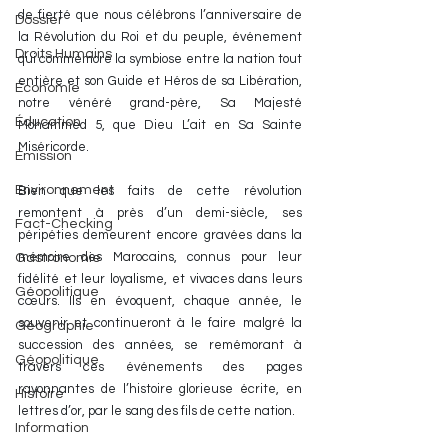
de fierté que nous célébrons l’anniversaire de 
Dossier
la Révolution du Roi et du peuple, événement 
Droits Humains
qui commémore la symbiose entre la nation tout 
entière et son Guide et Héros de sa Libération, 
Économie
notre vénéré grand-père, Sa Majesté 
Éducation
Mohammed 5, que Dieu L’ait en Sa Sainte 
Miséricorde.
Émission
Environnement
Bien que les faits de cette révolution 
remontent à près d’un demi-siècle, ses 
Fact-Checking
péripéties demeurent encore gravées dans la 
mémoire des Marocains, connus pour leur 
Gastronomie
fidélité et leur loyalisme, et vivaces dans leurs 
Géopolitique
cœurs. Ils en évoquent, chaque année, le 
souvenir et continueront à le faire malgré la 
Géographie
succession des années, se remémorant à 
Géopolitique
travers ces événements des pages 
rayonnantes de l’histoire glorieuse écrite, en 
Histoire
lettres d’or, par le sang des fils de cette nation.
Information