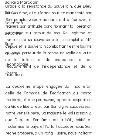
Sahara Marocain
Grâce à la résistance du Souverain, que Dieu 
Santé
ait Son âme, et au ferme soutien manifesté par 
Son peuple valeureux dans cette épreuve, à 
Sciences
travers Son attitude conditionnant la libération 
du Maroc au retour de son Roi légitime et 
Sécurité
symbole de sa souveraineté, le complot a été 
Sport
déjoué et le Souverain combattant est retourné 
au pays, porteur de la bonne nouvelle de la fin 
Société
de la tutelle et du protectorat et du 
Technologie
recouvrement de l’indépendance et de la 
liberté.
Tradition
La deuxième étape engagée du jihad était 
celle de l’amorce de l’édification du Maroc 
moderne, étape poursuivie, après la disparition 
du Guide libérateur, par Son digne successeur, 
Notre vénéré père, Sa majesté le Roi Hassan 2, 
que Dieu ait Son âme, qui a bâti, édifié et 
modernisé le pays et l’a fait accéder, sous Son 
règne prospère, à un rang illustre, nous incitant 