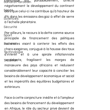
climatique qui, paradoxalement, affecte 
Sahara Marocain
négativement le développement du continent 
Santé
alors que celui-ci ne contribue qu’à hauteur de 
4% dans les émissions des gaz à effet de serre 
Sciences
à l’échelle planétaire.
Sécurité
Par ailleurs, le recours à la dette comme source 
Sport
principale de financement des politiques 
nationales visant à contenir les effets des 
Société
chocs exogènes, conjugué à la hausse des taux 
Technologie
d’intérêt et à une spirale inflationniste 
persistante, fragilisent les marges de 
Tradition
manœuvre des pays africains et réduisent 
considérablement leur capacité à concilier les 
besoins de développement économique et social 
et les impératifs des équilibres budgétaires et 
extérieurs.
Face à cette conjoncture inédite et à l’ampleur 
des besoins de financement du développement 
en Afrique, le rôle du secteur privé devient de 