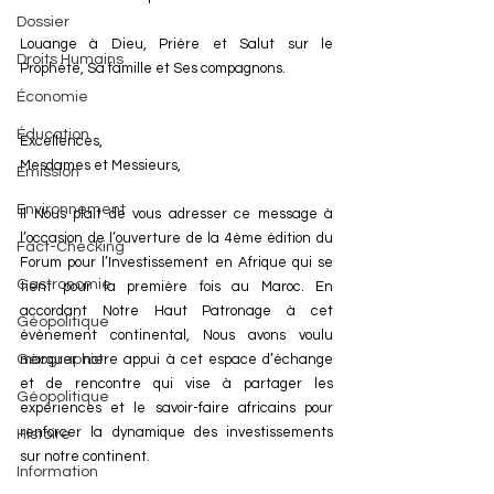
Dossier
Louange à Dieu, Prière et Salut sur le 
Droits Humains
Prophète, Sa famille et Ses compagnons.
Économie
Éducation
Excellences,
Mesdames et Messieurs,
Émission
Environnement
Il Nous plait de vous adresser ce message à 
l’occasion de l’ouverture de la 4ème édition du 
Fact-Checking
Forum pour l’Investissement en Afrique qui se 
Gastronomie
tient pour la première fois au Maroc. En 
accordant Notre Haut Patronage à cet 
Géopolitique
évènement continental, Nous avons voulu 
marquer notre appui à cet espace d’échange 
Géographie
et de rencontre qui vise à partager les 
Géopolitique
expériences et le savoir-faire africains pour 
renforcer la dynamique des investissements 
Histoire
sur notre continent.
Information