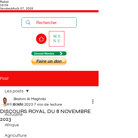
Rabat
16:04
Vendredi
Août 07, 2026
ME
NU
Devenir Membre
Post
Les posts
Brahim Al Maghribi
Les posts
8 nov. 2023
7 min de lecture
DISCOURS ROYAL DU 8 NOVEMBRE
Actualité
2023
Afrique
Agriculture