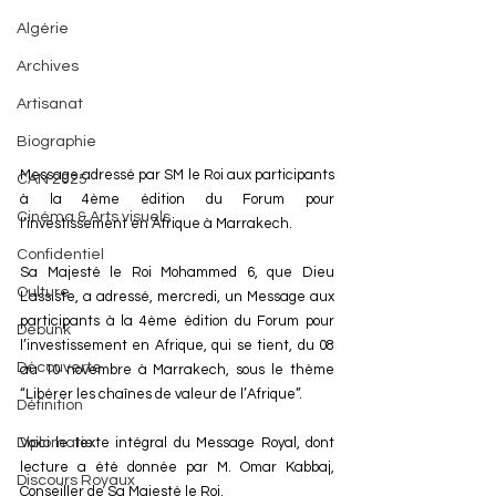
Algérie
Archives
Artisanat
Biographie
Message adressé par SM le Roi aux participants 
CAN 2025
à la 4ème édition du Forum pour 
Cinéma & Arts visuels
l’investissement en Afrique à Marrakech.
Confidentiel
Sa Majesté le Roi Mohammed 6, que Dieu 
Culture
L’assiste, a adressé, mercredi, un Message aux 
participants à la 4ème édition du Forum pour 
Debunk
l’investissement en Afrique, qui se tient, du 08 
Découverte
au 10 novembre à Marrakech, sous le thème 
“Libérer les chaînes de valeur de l’Afrique”.
Définition
Voici le texte intégral du Message Royal, dont 
Diplomatie
lecture a été donnée par M. Omar Kabbaj, 
Discours Royaux
Conseiller de Sa Majesté le Roi.