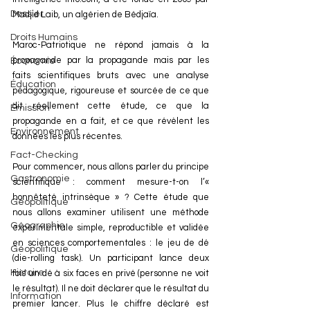
Dossier
Madjid Laib, un algérien de 
Bédjaïa
.
Droits Humains
Maroc-Patriotique ne répond jamais à la 
propagande par la propagande mais par les 
Économie
faits scientifiques bruts avec une analyse 
Éducation
pédagogique, rigoureuse et sourcée de ce que 
dit réellement cette étude, ce que la 
Émission
propagande en a fait, et ce que révèlent les 
Environnement
données les plus récentes.
Fact-Checking
Pour commencer, nous allons parler du principe 
Gastronomie
scientifique : comment mesure-t-on l’« 
honnêteté intrinsèque » ? Cette étude que 
Géopolitique
nous allons examiner utilisent une méthode 
Géographie
expérimentale simple, reproductible et validée 
en sciences comportementales : le jeu de dé 
Géopolitique
(die-rolling task). Un participant lance deux 
Histoire
fois un dé à six faces en privé (personne ne voit 
le résultat). Il ne doit déclarer que le résultat du 
Information
premier lancer. Plus le chiffre déclaré est 