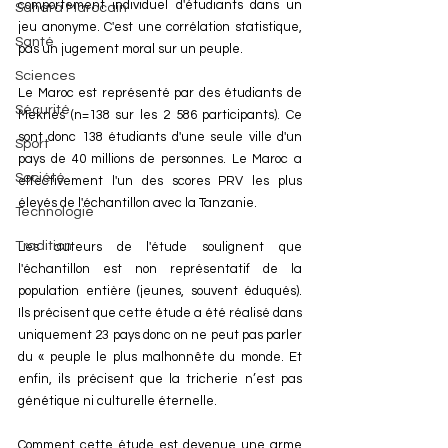
comportement individuel d'étudiants dans un 
Sahara Marocain
jeu anonyme. C'est une corrélation statistique, 
Santé
pas un jugement moral sur un peuple.
Sciences
Le Maroc est représenté par des étudiants de 
Sécurité
Meknès (n=138 sur les 2 586 participants). Ce 
sont donc 138 étudiants d'une seule ville d'un 
Sport
pays de 40 millions de personnes. Le Maroc a 
Société
effectivement l'un des scores PRV les plus 
élevés de l'échantillon avec la Tanzanie. 
Technologie
Tradition
Les auteurs de l'étude soulignent que 
l'échan
tillon est non représentatif de la 
population entière (jeunes, souvent éduqués). 
Ils précisent que cette étude a été réalisé dans 
uniquement 23 pays donc on ne peut pas parler 
du « peuple le plus malhonnête du monde. Et 
enfin, ils précisent que la tricherie n’est pas 
génétique ni culturelle éternelle.
Comment cette étude est devenue une arme 