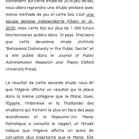
s'attardent sur cette étude de 2016 (jeu de dé), 
nous allons reprendre une étude similaire avec 
même méthode de jeu et cette fois, c'est 
une 
équipe danoise indépendante (Olsen et al., 
2019)
, mais cette fois sur plus de 1 000 futurs 
fonctionnaires publics dans 10 pays. Précisons 
que cette deuxième étude 
s'intitule 
"Behavioral Dishonesty in the Public Sector" et 
a été publié dans le 
Journal of Public 
Administration Research and Theory
 (Oxford 
University Press).
Le résultat de cette seconde étude nous dit 
que l'Algérie affiche un résultat qui le place 
dans la même catégorie que le Maroc (avec 
l'Égypte, l’Indonésie et la Thaïlande) des 
étudiants qui trichent le plus en face des pays 
scandinaves et le Royaume-Uni. Maroc 
Patriotique a consulté le rapport, et l'étude 
indique que l'Algérie affiche un score de 
corruption plus importante que le Maroc. Elle 