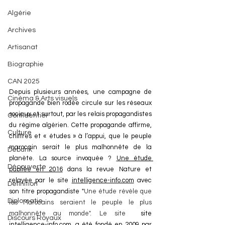
Algérie
Archives
Artisanat
Biographie
CAN 2025
Depuis plusieurs années, une campagne de 
Cinéma & Arts visuels
propagande bien rodée circule sur les réseaux 
sociaux et surtout, par les relais propagandistes 
Confidentiel
du régime algérien. Cette propagande affirme, 
Culture
chiffres et « études » à l’appui, que le peuple 
marocain serait le plus malhonnête de la 
Debunk
planète. La source invoquée ? 
Une étude 
Découverte
publiée en 2016
 dans la revue Nature et 
relayée par le site 
intelligence-info.com
 avec 
Définition
son titre propagandiste "
Une étude révèle que 
Diplomatie
les Marocains seraient le peuple le plus 
malhonnête au monde". Le site 
 site 
Discours Royaux
intelligence-info.com
, a été fondé en 2009 par 