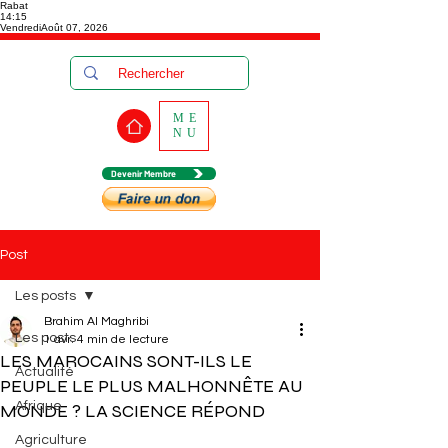
Rabat
14:15
Vendredi
Août 07, 2026
ME
NU
Devenir Membre
Post
Les posts
Brahim Al Maghribi
Les posts
1 avr.
4 min de lecture
LES MAROCAINS SONT-ILS LE
Actualité
PEUPLE LE PLUS MALHONNÊTE AU
Afrique
MONDE ? LA SCIENCE RÉPOND
Agriculture