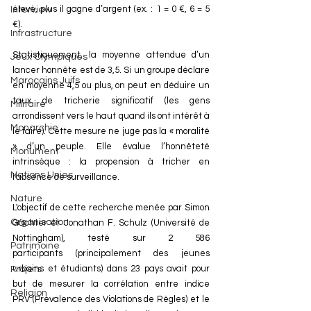
élevé, plus il gagne d’argent (ex. : 1 = 0 €, 6 = 5 
Interview
€).
Infrastructure
Statistiquement, la moyenne attendue d’un 
Jeux Olympiques
lancer honnête est de 3,5. Si un groupe déclare 
Marocains Juifs
en moyenne 4,5 ou plus, on peut en déduire un 
taux de tricherie significatif (les gens 
Militaire
arrondissent vers le haut quand ils ont intérêt à 
Monarchie
le faire). Cette mesure ne juge pas la « moralité 
» d’un peuple. Elle évalue l’honnêteté 
Monument
intrinsèque : la propension à tricher en 
Nations Unies
l'absence de surveillance. 
Nature
L'objectif de cette recherche menée par Simon 
Organisation
Gächter et Jonathan F. Schulz (Université de 
Nottingham), testé sur 2 586 
Patrimoine
participants (principalement des jeunes 
urbains et étudiants) dans 23 pays avait pour 
Projets
but de 
mesurer la corrélation entre indice 
Religion
PRV (Prévalence des Violations de Règles) et le 