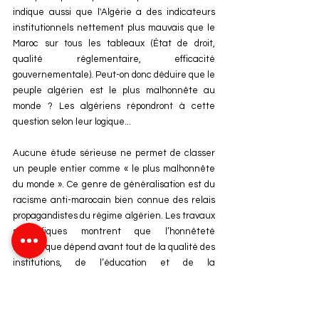
indique aussi que l'Algérie a des 
indicateurs 
institutionnels nettement plus mauvais que le 
Maroc sur tous les tableaux (État de droit, 
qualité réglementaire, efficacité 
gouvernementale). Peut-on donc déduire que le 
peuple algérien est le plus malhonnête au 
monde ? Les algériens répondront à cette 
question selon leur logique... 
Aucune étude sérieuse ne permet de classer 
un peuple entier comme « le plus malhonnête 
du monde ». Ce genre de généralisation est du 
racisme anti-marocain bien connue des relais 
propagandistes du régime algérien. Les travaux 
scientifiques montrent que l’honnêteté 
intrinsèque dépend avant tout de la qualité des 
institutions, de l’éducation et de la 
gouvernance. Le Maroc, sous la conduite de Sa 
Majesté le Roi Mohammed VI, avance sur ce 
chemin : réformes, digitalisation, lutte contre la 