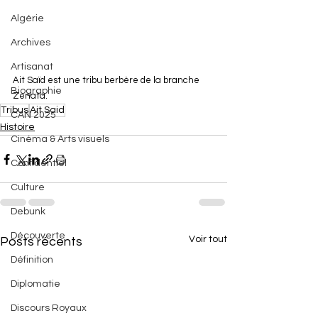
Algérie
Archives
Artisanat
Ait Saïd est une tribu berbère de la branche 
Biographie
Zenata.
Tribus
Ait Said
CAN 2025
Histoire
Cinéma & Arts visuels
Confidentiel
Culture
Debunk
Découverte
Voir tout
Posts récents
Définition
Diplomatie
Discours Royaux