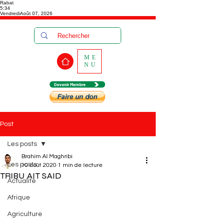
Rabat
5:34
Vendredi
Août 07, 2026
ME
NU
Devenir Membre
Post
Les posts
Brahim Al Maghribi
Les posts
10 août 2020
1 min de lecture
TRIBU AIT SAID
Actualité
Afrique
Agriculture