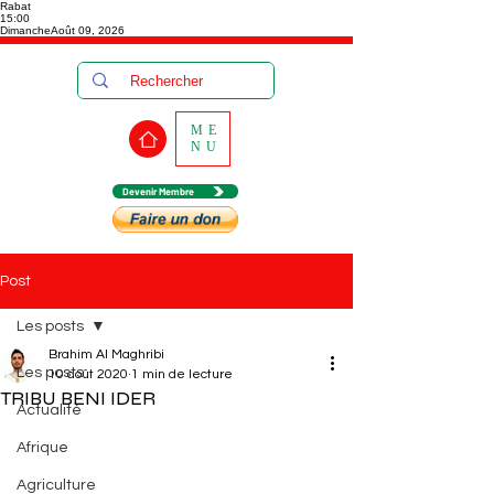
Rabat
15:00
Dimanche
Août 09, 2026
ME
NU
Devenir Membre
Post
Les posts
Brahim Al Maghribi
Les posts
10 août 2020
1 min de lecture
TRIBU BENI IDER
Actualité
Afrique
Agriculture