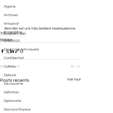
Algérie
Archives
Artisanat
Beni Ider est une tribu berbère masmoudienne.
Biographie
Tribus
Beni Ider
Histoire
CAN 2025
Cinéma & Arts visuels
Confidentiel
Culture
Debunk
Voir tout
Posts récents
Découverte
Définition
Diplomatie
Discours Royaux