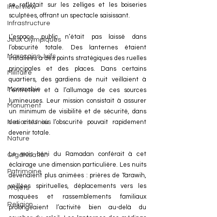
se reflétait sur les zelliges et les boiseries 
Interview
sculptées, offrant un spectacle saisissant.
Infrastructure
L’espace public n’était pas laissé dans 
Jeux Olympiques
l’obscurité totale. Des lanternes étaient 
Marocains Juifs
installées à des points stratégiques des ruelles 
principales et des places. Dans certains 
Militaire
quartiers, des gardiens de nuit veillaient à 
Monarchie
l’entretien et à l’allumage de ces sources 
lumineuses. Leur mission consistait à assurer 
Monument
un minimum de visibilité et de sécurité, dans 
des cités où l’obscurité pouvait rapidement 
Nations Unies
devenir totale.
Nature
Le mois béni du Ramadan conférait à cet 
Organisation
éclairage une dimension particulière. Les nuits 
Patrimoine
devenaient plus animées : prières de Tarawih, 
veillées spirituelles, déplacements vers les 
Projets
mosquées et rassemblements familiaux 
Religion
prolongeaient l’activité bien au-delà du 