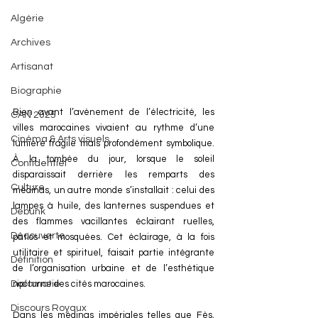
Algérie
Archives
Artisanat
Biographie
Bien avant l’avènement de l’électricité, les 
CAN 2025
villes marocaines vivaient au rythme d’une 
Cinéma & Arts visuels
lumière fragile mais profondément symbolique. 
À la tombée du jour, lorsque le soleil 
Confidentiel
disparaissait derrière les remparts des 
Culture
médinas, un autre monde s’installait : celui des 
lampes à huile, des lanternes suspendues et 
Debunk
des flammes vacillantes éclairant ruelles, 
Découverte
patios et mosquées. Cet éclairage, à la fois 
utilitaire et spirituel, faisait partie intégrante 
Définition
de l’organisation urbaine et de l’esthétique 
nocturne des cités marocaines.
Diplomatie
Discours Royaux
Dans les médinas impériales telles que Fès, 