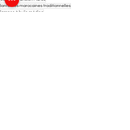
lanternes marocaines traditionnelles
lampes à huile médina
patrimoine architectural marocain
Histoire
Patrimoine
Société
Voir tout
Posts récents