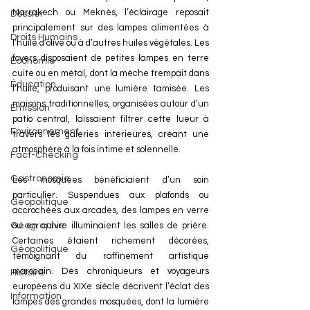
Marrakech ou Meknès, l’éclairage reposait 
Dossier
principalement sur des lampes alimentées à 
Droits Humains
l’huile d’olive ou à d’autres huiles végétales. Les 
foyers disposaient de petites lampes en terre 
Économie
cuite ou en métal, dont la mèche trempait dans 
Éducation
l’huile, produisant une lumière tamisée. Les 
maisons traditionnelles, organisées autour d’un 
Émission
patio central, laissaient filtrer cette lueur à 
Environnement
travers les galeries intérieures, créant une 
atmosphère à la fois intime et solennelle.
Fact-Checking
Gastronomie
Les mosquées bénéficiaient d’un soin 
particulier. Suspendues aux plafonds ou 
Géopolitique
accrochées aux arcades, des lampes en verre 
ou en cuivre illuminaient les salles de prière. 
Géographie
Certaines étaient richement décorées, 
Géopolitique
témoignant du raffinement artistique 
marocain. Des chroniqueurs et voyageurs 
Histoire
européens du XIXe siècle décrivent l’éclat des 
Information
lampes des grandes mosquées, dont la lumière 