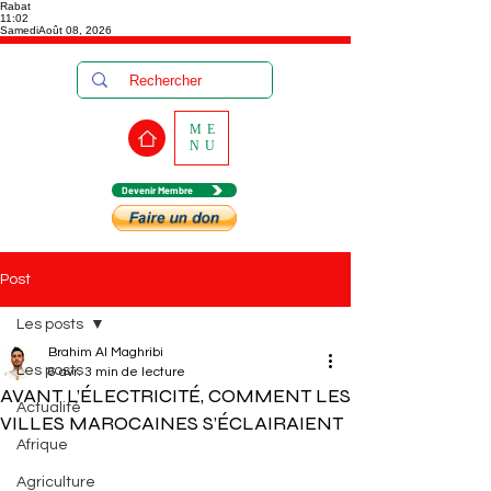
Rabat
11:02
Samedi
Août 08, 2026
ME
NU
Devenir Membre
Post
Les posts
Brahim Al Maghribi
Les posts
6 avr.
3 min de lecture
AVANT L’ÉLECTRICITÉ, COMMENT LES
Actualité
VILLES MAROCAINES S’ÉCLAIRAIENT
Afrique
Agriculture