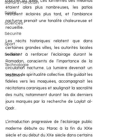
coucher du soleil. Les lanternes des médinas 
Sahara Marocain
étaient alors plus nombreuses, les patios 
Santé
restaient éclairés plus tard, et l’ambiance 
nocturne prenait une tonalité chaleureuse et 
Sciences
recueillie.
Sécurité
Les récits historiques relatent que dans 
Sport
certaines grandes villes, les autorités locales 
veillaient à renforcer l’éclairage durant le 
Société
Ramadan, conscients de l’importance de la 
Technologie
circulation nocturne. La lumière devenait un 
vecteur de spiritualité collective. Elle guidait les 
Tradition
fidèles vers les mosquées, accompagnait les 
récitations coraniques et soulignait la sacralité 
des nuits, notamment durant les dix derniers 
jours marqués par la recherche de Laylat al-
Qadr.
L’introduction progressive de l’éclairage public 
moderne débute au Maroc à la fin du XIXe 
siècle et au début du XXe siècle dans certains 